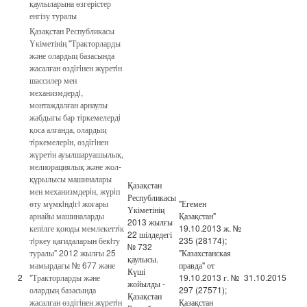
қаулыларына өзгерістер
енгізу туралы
Қазақстан Республикасы
Үкіметінің "Тракторларды
және олардың базасында
жасалған өздiгiнен жүретiн
шассилер мен
механизмдердi,
монтаждалған арнаулы
жабдығы бар тiркемелердi
қоса алғанда, олардың
тiркемелерiн, өздiгiнен
жүретiн ауылшаруашылық,
мелиорациялық және жол-
құрылысы машиналары
Қазақстан
мен механизмдерiн, жүрiп
Республикасы
өту мүмкiндiгi жоғары
"Егемен
Үкіметінің
арнайы машиналарды
Қазақстан"
2013 жылғы
кепiлге қоюды мемлекеттiк
19.10.2013 ж. №
22 шілдедегі
тiркеу қағидаларын бекiту
235 (28174);
№ 732
туралы" 2012 жылғы 25
"Казахстанская
қаулысы.
мамырдағы № 677 және
правда" от
Күші
2
"Тракторларды және
19.10.2013 г. №
31.10.2015
жойылды -
олардың базасында
297 (27571);
Қазақстан
жасалған өздiгiнен жүретiн
Қазақстан