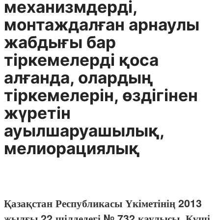
механизмдердi,
монтаждалған арнаулы
жабдығы бар
тiркемелердi қоса
алғанда, олардың
тiркемелерiн, өздiгiнен
жүретiн
ауылшаруашылық,
мелиорациялық
Қазақстан Республикасы Үкіметінің 2013
жылғы 22 шілдедегі № 732 қаулысы. Күші