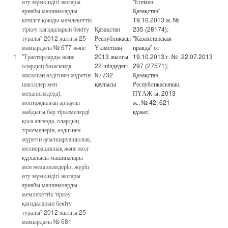
өту мүмкiндiгi жоғары
"Егемен
арнайы машиналарды
Қазақстан"
кепiлге қоюды мемлекеттiк
19.10.2013 ж. №
тiркеу қағидаларын бекiту
Қазақстан
235 (28174);
туралы" 2012 жылғы 25
Республикасы
"Казахстанская
мамырдағы № 677 және
Үкіметінің
правда" от
1
"Тракторларды және
2013 жылғы
19.10.2013 г. №
22.07.2013
олардың базасында
22 шілдедегі
297 (27571);
жасалған өздiгiнен жүретiн
№ 732
Қазақстан
шассилер мен
қаулысы
Республикасының
механизмдердi,
ПҮАЖ-ы, 2013
монтаждалған арнаулы
ж., № 42, 621-
жабдығы бар тiркемелердi
құжат;
қоса алғанда, олардың
тiркемелерiн, өздiгiнен
жүретiн ауылшаруашылық,
мелиорациялық және жол-
құрылысы машиналары
мен механизмдерiн, жүрiп
өту мүмкiндiгi жоғары
арнайы машиналарды
мемлекеттiк тiркеу
қағидаларын бекiту
туралы" 2012 жылғы 25
мамырдағы № 681