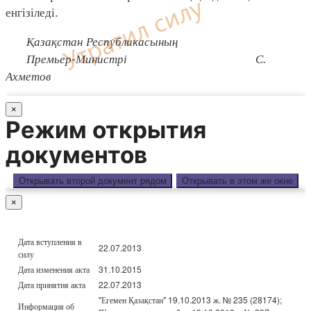
енгізіледі.
Қазақстан Республикасының
Премьер-Министрі С.
Ахметов
×
Режим открытия
документов
Открывать второй документ рядом
Открывать в этом же окне
×
Дата вступления в
22.07.2013
силу
Дата изменения акта
31.10.2015
Дата принятия акта
22.07.2013
"Егемен Қазақстан" 19.10.2013 ж. № 235 (28174);
Информация об