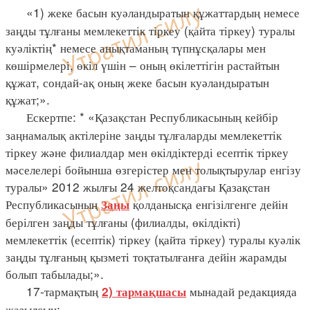
«1) жеке басын куәландыратын құжаттардың немесе
заңды тұлғаны мемлекеттік тіркеу (қайта тіркеу) туралы
куәліктің* немесе анықтаманың түпнұсқалары мен
көшірмелері, өкіл үшін – оның өкілеттігін растайтын
құжат, сондай-ақ оның жеке басын куәландыратын
құжат;».
Ескертпе: * «Қазақстан Республикасының кейбір
заңнамалық актілеріне заңды тұлғаларды мемлекеттік
тіркеу және филиалдар мен өкілдіктерді есептік тіркеу
мәселелері бойынша өзгерістер мен толықтырулар енгізу
туралы» 2012 жылғы 24 желтоқсандағы Қазақстан
Республикасының
қолданысқа енгізілгенге дейін
Заңы
берілген заңды тұлғаны (филиалды, өкілдікті)
мемлекеттік (есептік) тіркеу (қайта тіркеу) туралы куәлік
заңды тұлғаның қызметі тоқтатылғанға дейін жарамды
болып табылады;».
17-тармақтың
мынадай редакцияда
2) тармақшасы
жазылсын: