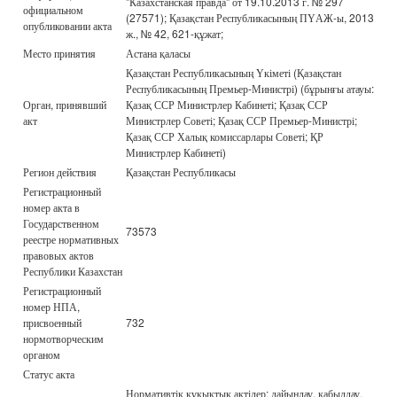
"Казахстанская правда" от 19.10.2013 г. № 297
официальном
(27571); Қазақстан Республикасының ПҮАЖ-ы, 2013
опубликовании акта
ж., № 42, 621-құжат;
Место принятия
Астана қаласы
Қазақстан Республикасының Үкіметі (Қазақстан
Республикасының Премьер-Министрі) (бұрынғы атауы:
Орган, принявший
Қазақ ССР Министрлер Кабинеті; Қазақ ССР
акт
Министрлер Советі; Қазақ ССР Премьер-Министрі;
Қазақ ССР Халық комиссарлары Советі; ҚР
Министрлер Кабинеті)
Регион действия
Қазақстан Республикасы
Регистрационный
номер акта в
Государственном
73573
реестре нормативных
правовых актов
Республики Казахстан
Регистрационный
номер НПА,
присвоенный
732
нормотворческим
органом
Статус акта
Нормативтік құқықтық актілер: дайындау, қабылдау,