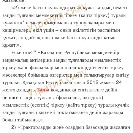
«2) жеке басын куәландыратын құжаттардың немесе
заңды тұлғаны мемлекеттік тіркеу (қайта тіркеу) туралы
куәліктің* немесе анықтаманың түпнұсқалары мен
көшірмелері, өкіл үшін – оның өкілеттігін растайтын
құжат, сондай-ақ оның жеке басын куәландыратын
құжат;».
Ескертпе: * «Қазақстан Республикасының кейбір
заңнамалық актілеріне заңды тұлғаларды мемлекеттік
тіркеу және филиалдар мен өкілдіктерді есептік тіркеу
мәселелері бойынша өзгерістер мен толықтырулар енгізу
туралы» Қазақстан Республикасының 2012 жылғы 24
желтоқсандағы
қолданысқа енгізілгенге дейін
Заңы
берілген заңды тұлғаны (филиалды, өкілдікті)
мемлекеттік (есептік) тіркеу (қайта тіркеу) туралы куәлік
заңды тұлғаның қызметі тоқтатылғанға дейін жарамды
болып табылады;».
2) «Тракторларды және олардың базасында жасалған