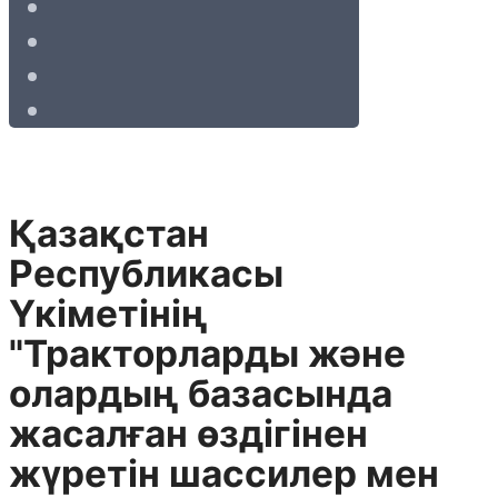
Қазақстан
Республикасы
Үкіметінің
"Тракторларды және
олардың базасында
жасалған өздiгiнен
жүретiн шассилер мен