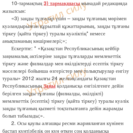
10-тармақтың
мынадай редакцияда
3) тармақшасы
жазылсын:
«3) заңды тұлғалар үшiн – заңды тұлғаның мөрімен
куәландырылған құрылтай құжаттарының, заңды тұлғаны
тіркеу (қайта тіркеу) туралы куәліктің* немесе
анықтаманың көшірмелері;»;
Ескертпе: * «Қазақстан Республикасының кейбір
заңнамалық актілеріне заңды тұлғаларды мемлекеттік
тіркеу және филиалдар мен өкілдіктерді есептік тіркеу
мәселелері бойынша өзгерістер мен толықтырулар енгізу
туралы» 2012 жылғы 24 желтоқсандағы Қазақстан
Республикасының
қолданысқа енгізілгенге дейін
Заңы
берілген заңды тұлғаны (филиалды, өкілдікті)
мемлекеттік (есептік) тіркеу (қайта тіркеу) туралы куәлік
заңды тұлғаның қызметі тоқтатылғанға дейін жарамды
болып табылады;».
2. Осы қаулы алғашқы ресми жарияланған күнінен
бастап күнтізбелік он күн өткен соң қолданысқа