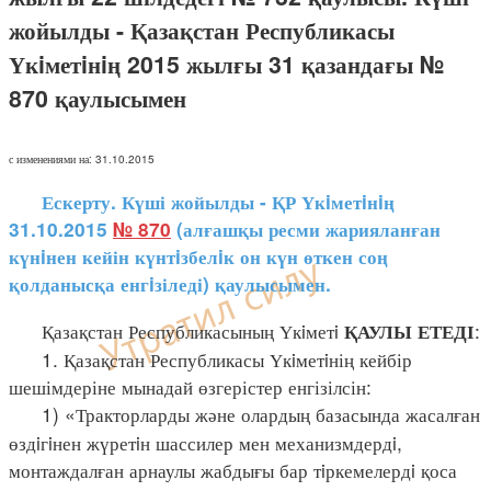
жойылды - Қазақстан Республикасы
Үкiметiнiң 2015 жылғы 31 қазандағы №
870 қаулысымен
с изменениями на: 31.10.2015
Ескерту. Күші жойылды - ҚР Үкiметiнiң
31.10.2015
№ 870
(алғашқы ресми жарияланған
күнiнен кейін күнтiзбелiк он күн өткен соң
қолданысқа енгiзіледі) қаулысымен.
Қазақстан Республикасының Үкiметi
:
ҚАУЛЫ ЕТЕДІ
1. Қазақстан Республикасы Үкiметiнің кейбір
шешімдеріне мынадай өзгерістер енгізілсін:
1) «Тракторларды және олардың базасында жасалған
өздiгiнен жүретiн шассилер мен механизмдердi,
монтаждалған арнаулы жабдығы бар тiркемелердi қоса