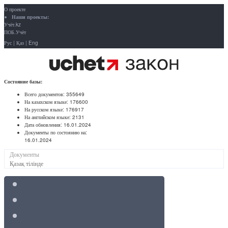
О проекте
Наши проекты:
Учёт.kz
ПОБ.Учёт
Рус
|
Қаз
|
Eng
Состояние базы:
Всего документов:
355649
На казахском языке:
176600
На русском языке:
176917
На английском языке:
2131
Дата обновления:
16.01.2024
Документы по состоянию на:
16.01.2024
Документы
Қазақ тілінде