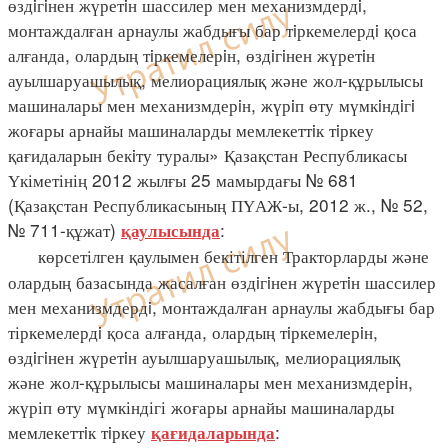
өздiгiнен жүретiн шассилер мен механизмдердi,
монтаждалған арнаулы жабдығы бар тiркемелердi қоса
алғанда, олардың тiркемелерiн, өздiгiнен жүретiн
ауылшаруашылық, мелиорациялық және жол-құрылысы
машиналары мен механизмдерiн, жүрiп өту мүмкiндiгi
жоғары арнайы машиналарды мемлекеттiк тiркеу
қағидаларын бекiту туралы» Қазақстан Республикасы
Үкіметінің 2012 жылғы 25 мамырдағы № 681
(Қазақстан Республикасының ПҮАЖ-ы, 2012 ж., № 52,
№ 711-құжат)
:
қаулысында
көрсетілген қаулымен бекітілген Тракторларды және
олардың базасында жасалған өздiгiнен жүретiн шассилер
мен механизмдердi, монтаждалған арнаулы жабдығы бар
тіркемелердi қоса алғанда, олардың тiркемелерiн,
өздiгiнен жүретiн ауылшаруашылық, мелиорациялық
және жол-құрылысы машиналары мен механизмдерiн,
жүріп өту мүмкіндігі жоғары арнайы машиналарды
мемлекеттiк тiркеу
:
қағидаларында