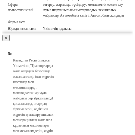
Сфера
өзгерту, жариялау, түсіндіру, мемлекеттік есепке алу
правоотношений
Ауыл шаруашылығын материалдық-техникалық
жабдықтау Автомобиль көлігі. Автомобиль жолдары
Форма акта
Юридическая сила
Үкіметтің қаулысы
×
№
Қазақстан Республикасы
Үкіметінің "Тракторларды
және олардың базасында
жасалған өздiгiнен жүретiн
шассилер мен
механизмдердi,
монтаждалған арнаулы
жабдығы бар тiркемелердi
қоса алғанда, олардың
тiркемелерiн, өздiгiнен
жүретiн ауылшаруашылық,
мелиорациялық және жол-
құрылысы машиналары
мен механизмдерiн, жүрiп