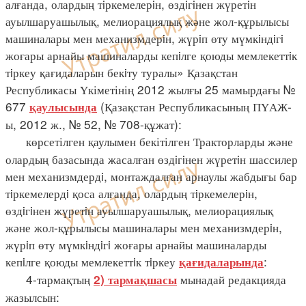
алғанда, олардың тiркемелерiн, өздiгiнен жүретiн
ауылшаруашылық, мелиорациялық және жол-құрылысы
машиналары мен механизмдерiн, жүрiп өту мүмкiндiгi
жоғары арнайы машиналарды кепiлге қоюды мемлекеттiк
тiркеу қағидаларын бекiту туралы» Қазақстан
Республикасы Үкіметінің 2012 жылғы 25 мамырдағы №
677
(Қазақстан Республикасының ПҮАЖ-
қаулысында
ы, 2012 ж., № 52, № 708-құжат):
көрсетілген қаулымен бекітілген Тракторларды және
олардың базасында жасалған өздiгiнен жүретiн шассилер
мен механизмдердi, монтаждалған арнаулы жабдығы бар
тiркемелердi қоса алғанда, олардың тiркемелерiн,
өздiгiнен жүретiн ауылшаруашылық, мелиорациялық
және жол-құрылысы машиналары мен механизмдерiн,
жүрiп өту мүмкiндiгi жоғары арнайы машиналарды
кепiлге қоюды мемлекеттiк тiркеу
:
қағидаларында
4-тармақтың
мынадай редакцияда
2) тармақшасы
жазылсын: