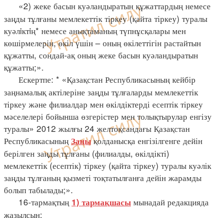
«2) жеке басын куәландыратын құжаттардың немесе
заңды тұлғаны мемлекеттік тіркеу (қайта тіркеу) туралы
куәлiктiң* немесе анықтаманың түпнұсқалары мен
көшірмелерін, өкіл үшін – оның өкілеттігін растайтын
құжатты, сондай-ақ оның жеке басын куәландыратын
құжатты;».
Ескертпе: * «Қазақстан Республикасының кейбір
заңнамалық актілеріне заңды тұлғаларды мемлекеттік
тіркеу және филиалдар мен өкілдіктерді есептік тіркеу
мәселелері бойынша өзгерістер мен толықтырулар енгізу
туралы» 2012 жылғы 24 желтоқсандағы Қазақстан
Республикасының
қолданысқа енгізілгенге дейін
Заңы
берілген заңды тұлғаны (филиалды, өкілдікті)
мемлекеттік (есептік) тіркеу (қайта тіркеу) туралы куәлік
заңды тұлғаның қызметі тоқтатылғанға дейін жарамды
болып табылады;».
16-тармақтың
мынадай редакцияда
1) тармақшасы
жазылсын: