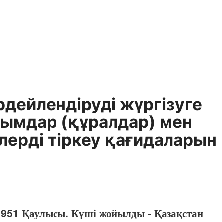
дейлендіруді жүргізуге
йымдар (құралдар) мен
лерді тіркеу қағидаларын
 951 Қаулысы. Күші жойылды - Қазақстан