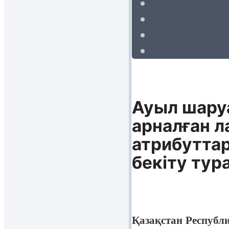
Ауыл шару
арналған л
атрибуттар
бекіту тур
Қазақстан Республ