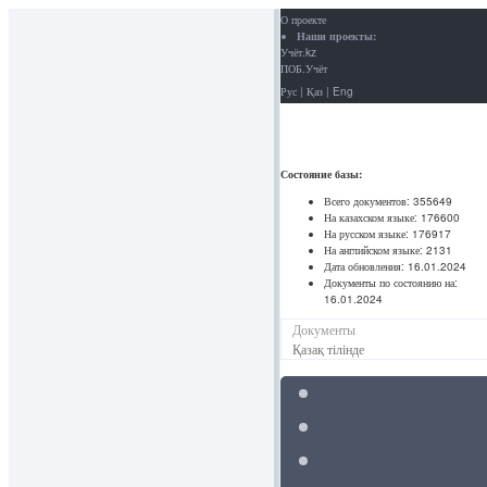
О проекте
Наши проекты:
Учёт.kz
ПОБ.Учёт
Рус
|
Қаз
|
Eng
Состояние базы:
Всего документов:
355649
На казахском языке:
176600
На русском языке:
176917
На английском языке:
2131
Дата обновления:
16.01.2024
Документы по состоянию на:
16.01.2024
Документы
Қазақ тілінде