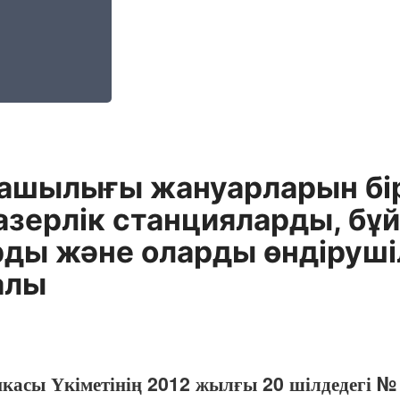
ашылығы жануарларын бір
азерлік станцияларды, бұ
ды және оларды өндіруші
алы
икасы Үкіметінің 2012 жылғы 20 шілдедегі №