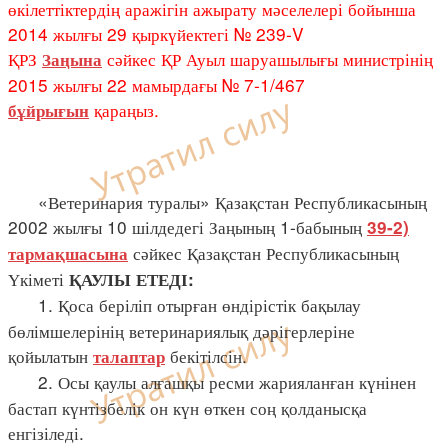
өкілеттіктердің аражігін ажырату мәселелері бойынша
2014 жылғы 29 қыркүйектегі № 239-V
ҚРЗ
сәйкес ҚР Ауыл шаруашылығы министрінің
Заңына
2015 жылғы 22 мамырдағы № 7-1/467
қараңыз.
бұйрығын
«Ветеринария туралы» Қазақстан Республикасының
2002 жылғы 10 шілдедегі Заңының 1-бабының
39-2)
сәйкес Қазақстан Республикасының
тармақшасына
Үкіметі
ҚАУЛЫ ЕТЕДІ:
1. Қоса беріліп отырған өндірістік бақылау
бөлімшелерінің ветеринариялық дәрігерлеріне
қойылатын
бекітілсін.
талаптар
2. Осы қаулы алғашқы ресми жарияланған күнінен
бастап күнтізбелік он күн өткен соң қолданысқа
енгізіледі.