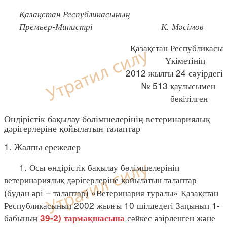
Қазақстан Республикасының
Премьер-Министрі К. Мәсімов
Қазақстан Республикасы
Үкіметінің
2012 жылғы 24 сәуірдегі
№ 513 қаулысымен
бекітілген
Өндірістік бақылау бөлімшелерінің ветеринариялық
дәрігерлеріне қойылатын талаптар
1. Жалпы ережелер
1. Осы өндірістік бақылау бөлімшелерінің
ветеринариялық дәрігерлеріне қойылатын талаптар
(бұдан әрі – талаптар) «Ветеринария туралы» Қазақстан
Республикасының 2002 жылғы 10 шілдедегі Заңының 1-
бабының
сәйкес әзірленген және
39-2) тармақшасына