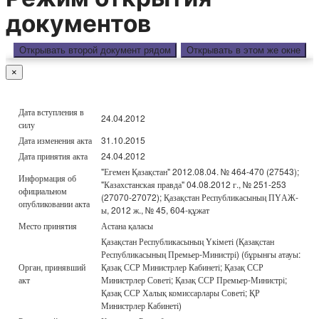
документов
Открывать второй документ рядом
Открывать в этом же окне
×
Дата вступления в
24.04.2012
силу
Дата изменения акта
31.10.2015
Дата принятия акта
24.04.2012
"Егемен Қазақстан" 2012.08.04. № 464-470 (27543);
Информация об
"Казахстанская правда" 04.08.2012 г., № 251-253
официальном
(27070-27072); Қазақстан Республикасының ПҮАЖ-
опубликовании акта
ы, 2012 ж., № 45, 604-құжат
Место принятия
Астана қаласы
Қазақстан Республикасының Үкіметі (Қазақстан
Республикасының Премьер-Министрі) (бұрынғы атауы:
Орган, принявший
Қазақ ССР Министрлер Кабинеті; Қазақ ССР
акт
Министрлер Советі; Қазақ ССР Премьер-Министрі;
Қазақ ССР Халық комиссарлары Советі; ҚР
Министрлер Кабинеті)