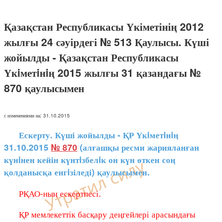
Қазақстан Республикасы Үкіметінің 2012
жылғы 24 сәуірдегі № 513 Қаулысы. Күші
жойылды - Қазақстан Республикасы
Үкiметiнiң 2015 жылғы 31 қазандағы №
870 қаулысымен
с изменениями на: 31.10.2015
Ескерту. Күші жойылды - ҚР Үкiметiнiң
31.10.2015
№ 870
(алғашқы ресми жарияланған
күнiнен кейін күнтiзбелiк он күн өткен соң
қолданысқа енгiзіледі) қаулысымен.
РҚАО-ның ескертпесі.
ҚР мемлекеттік басқару деңгейлері арасындағы