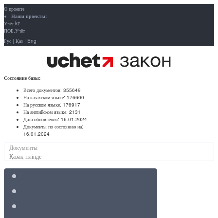
О проекте
Наши проекты:
Учёт.kz
ПОБ.Учёт
Рус
|
Қаз
|
Eng
Состояние базы:
Всего документов:
355649
На казахском языке:
176600
На русском языке:
176917
На английском языке:
2131
Дата обновления:
16.01.2024
Документы по состоянию на:
16.01.2024
Документы
Қазақ тілінде