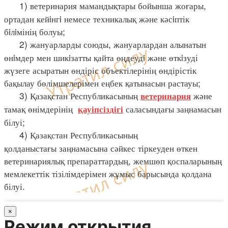
1) ветеринария мамандықтары бойынша жоғары,
ортадан кейiнгi немесе техникалық және кәсiптік
бiлiмінің болуы;
2) жануарларды союды, жануарлардан алынатын
өнiмдер мен шикiзатты қайта өңдеудi және өткiзуді
жүзеге асыратын өндіріс объектілерінің өндірістік
бақылау бөлімшелерімен еңбек қатынасын растауы;
3) Қазақстан Республикасының
және
ветеринария
тамақ өнімдерінің
саласындағы заңнамасын
қауіпсіздігі
білуі;
4) Қазақстан Республикасының
қолданыстағы заңнамасына сәйкес тіркеуден өткен
ветеринариялық препараттардың, жемшөп қоспаларының
мемлекеттік тізілімдерімен жұмыс барысында қолдана
білуі.
×
Режим открытия