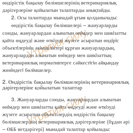
өндірістік бақылау бөлімшелерінің ветеринариялық
дәрігерлеріне қойылатын талаптарды анықтайды.
2. Осы талаптарда мынадай ұғым қолданылады:
өндірістік бақылау бөлімшелері – жануарларды
союды, жануарлардан алынатын өнiмдер мен шикiзатты
қайта өңдеудi және өткiзудi жүзеге асыратын өндiрiс
объектiлерiнiң әкiмшiлiктерi құрған жануарлардың,
жануарлардан алынатын өнiмдер мен шикiзаттың
ветеринариялық нормативтерге сәйкестiгiн айқындау
жөнiндегi бөлiмшелер.
2. Өндірістік бақылау бөлімшелерінің ветеринариялық
дәрігерлеріне қойылатын талаптар
3. Жануарларды союды, жануарлардан алынатын
өнiмдер мен шикiзатты қайта өңдеудi және өткiзуді
жүзеге асыратын объектілердің өндірістік бақылау
бөлімшелерінің ветеринариялық дәрігерлеріне (бұдан әрі
– ӨББ ветдәрігері) мынадай талаптар қойылады: