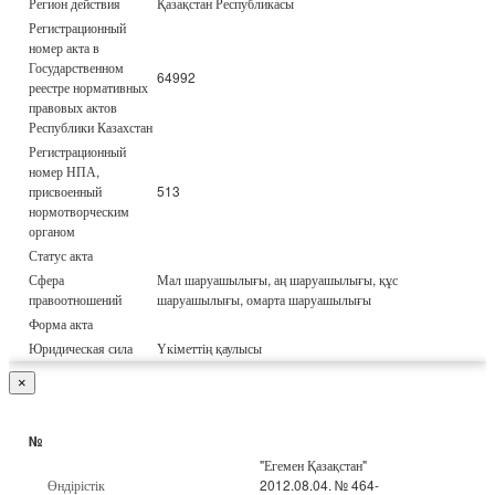
Регион действия
Қазақстан Республикасы
Регистрационный
номер акта в
Государственном
64992
реестре нормативных
правовых актов
Республики Казахстан
Регистрационный
номер НПА,
присвоенный
513
нормотворческим
органом
Статус акта
Сфера
Мал шаруашылығы, аң шаруашылығы, құс
правоотношений
шаруашылығы, омарта шаруашылығы
Форма акта
Юридическая сила
Үкіметтің қаулысы
×
№
"Егемен Қазақстан"
Өндірістік
2012.08.04. № 464-