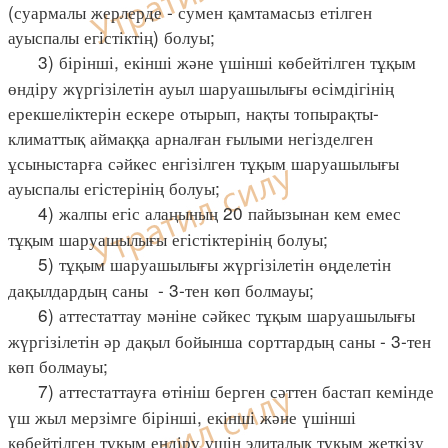
(суармалы жерлерде - сумен қамтамасыз етілген
ауыспалы егістіктің) болуы;
3) бірінші, екінші және үшінші көбейтілген тұқым
өндіру жүргізілетін ауыл шаруашылығы өсімдігінің
ерекшеліктерін ескере отырып, нақты топырақты-
климаттық аймаққа арналған ғылыми негізделген
ұсыныстарға сәйкес енгізілген тұқым шаруашылығы
ауыспалы егістерінің болуы;
4) жалпы егіс алаңының 20 пайызынан кем емес
тұқым шаруашылығы егістіктерінің болуы;
5) тұқым шаруашылығы жүргізілетін өңделетін
дақылдардың саны - 3-тен көп болмауы;
6) аттестаттау мәніне сәйкес тұқым шаруашылығы
жүргізілетін әр дақыл бойынша сорттардың саны - 3-тен
көп болмауы;
7) аттестаттауға өтініш берген сәттен бастап кемінде
үш жыл мерзімге бірінші, екінші және үшінші
көбейтілген тұқым ендіру үшін элиталық тұқым жеткізу