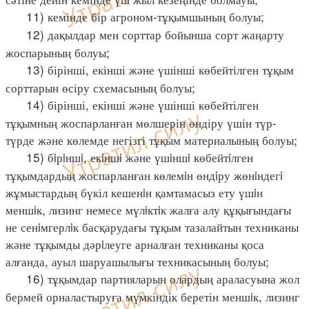
11) кемінде бір агроном-тұқымшының болуы;
12) дақылдар мен сорттар бойынша сорт жаңарту
жоспарының болуы;
13) бірінші, екінші және үшінші көбейтілген тұқым
сорттарын өсіру схемасының болуы;
14) бірінші, екінші және үшінші көбейтілген
тұқымның жоспарланған мөлшерін өндіру үшін түр-
түрде және көлемде негізгі тұқым материалының болуы;
15) бiрiншi, екiншi және үшiншi көбейтiлген
тұқымдардың жоспарланған көлемiн өндiру жөнiндегi
жұмыстардың бүкіл кешенiн қамтамасыз ету үшiн
меншiк, лизинг немесе мүлiктiк жалға алу құқығындағы
не сенiмгерлiк басқарудағы тұқым тазалайтын техниканы
және тұқымды дәрiлеуге арналған техниканы қоса
алғанда, ауыл шаруашылығы техникасының болуы;
16) тұқымдар партияларын олардың араласуына жол
бермей орналастыруға мүмкіндік беретін меншiк, лизинг