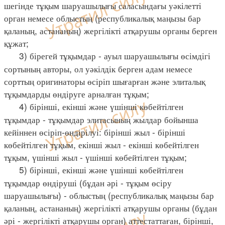
шегінде тұқым шаруашылығы саласындағы уәкілетті
орган немесе облыстың (республикалық маңызы бар
қаланың, астананың) жергілікті атқарушы органы берген
құжат;
3) бірегей тұқымдар - ауыл шаруашылығы өсімдігі
сортының авторы, ол уәкілдік берген адам немесе
сорттың оригинаторы өсіріп шығарған және элиталық
тұқымдарды өндіруге арналған тұқым;
4) бірінші, екінші және үшінші көбейтілген
тұқымдар - тұқымдар элитасының жылдар бойынша
кейіннен өсіріп-өндірілуі: бірінші жыл - бірінші
көбейтілген тұқым, екінші жыл - екінші көбейтілген
тұқым, үшінші жыл - үшінші көбейтілген тұқым;
5) бірінші, екінші және үшінші көбейтілген
тұқымдар өндіруші (бұдан әрі - тұқым өсіру
шаруашылығы) - облыстың (республикалық маңызы бар
қаланың, астананың) жергілікті атқарушы органы (бұдан
әрі - жергілікті атқарушы орган) аттестаттаған, бірінші,