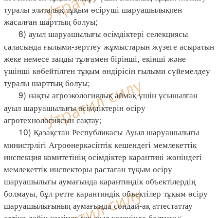
туралы элиталық тұқым өсіруші шаруашылықпен
жасалған шарттың болуы;
8) ауыл шаруашылығы өсімдіктері селекциясы
саласында ғылыми-зерттеу жұмыстарын жүзеге асыратын
жеке немесе заңды тұлғамен бірінші, екінші және
үшінші көбейтілген тұқым өндірісін ғылыми сүйемелдеу
туралы шарттың болуы;
9) нақты агроэкологиялық аймақ үшін ұсынылған
ауыл шаруашылығы өсімдіктерін өсіру
агротехнологиясын сақтау;
10) Қазақстан Республикасы Ауыл шаруашылығы
министрлігі Агроөнеркәсіптік кешендегі мемлекеттік
инспекция комитетінің өсімдіктер карантині жөніндегі
мемлекеттік инспекторы растаған тұқым өсіру
шаруашылығы аумағында карантиндік объектілердің
болмауы, бұл ретте карантиндік объектілер тұқым өсіру
шаруашылығының аумағында сондай-ақ аттестаттау
сәтіне дейін кемінде үш жыл кезеңінде болмауы;