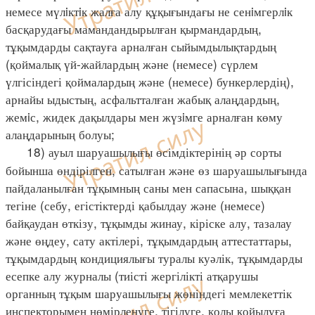
немесе мүлiктiк жалға алу құқығындағы не сенiмгерлiк
басқарудағы мамандандырылған қырмандардың,
тұқымдарды сақтауға арналған сыйымдылықтардың
(қоймалық үй-жайлардың және (немесе) сүрлем
үлгісіндегі қоймалардың және (немесе) бункерлердің),
арнайы ыдыстың, асфальтталған жабық алаңдардың,
жемiс, жидек дақылдары мен жүзiмге арналған көму
алаңдарының болуы;
18) ауыл шаруашылығы өсімдіктерінің әр сорты
бойынша өндірілген, сатылған және өз шаруашылығында
пайдаланылған тұқымның саны мен сапасына, шыққан
тегіне (себу, егістіктерді қабылдау және (немесе)
байқаудан өткізу, тұқымды жинау, кіріске алу, тазалау
және өңдеу, сату актілері, тұқымдардың аттестаттары,
тұқымдардың кондициялығы туралы куәлік, тұқымдарды
есепке алу журналы (тиісті жергілікті атқарушы
органның тұқым шаруашылығы жөніндегі мемлекеттік
инспекторымен нөмірленуге, тігілуге, қолы қойылуға