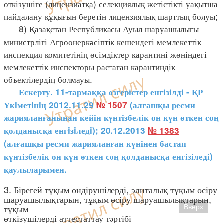
өткізушіге (лицензиатқа) селекциялық жетістікті уақытша
пайдалану құқығын беретін лицензиялық шарттың болуы;
8) Қазақстан Республикасы Ауыл шаруашылығы
министрлігі Агроөнеркәсіптік кешендегі мемлекеттік
инспекция комитетінің өсімдіктер карантині жөніндегі
мемлекеттік инспекторы растаған карантиндік
объектілердің болмауы.
Ескерту. 11-тармаққа өзгерістер енгізілді - ҚР
Үкiметiнiң 2012.11.29
№ 1507
(алғашқы ресми
жарияланғанынан кейін күнтізбелік он күн өткен соң
қолданысқа енгiзiледi); 20.12.2013
№ 1383
(алғашқы ресми жарияланған күнінен бастап
күнтізбелік он күн өткен соң қолданысқа енгізіледі)
қаулыларымен.
3. Бірегей тұқым өндірушілерді, элиталық тұқым өсіру
шаруашылықтарын, тұқым өсіру шаруашылықтарын,
тұқым
Вверх
өткізушілерді аттестаттау тәртібі