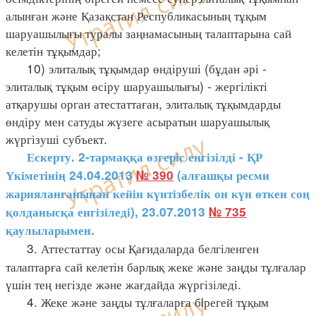
алынған және Қазақстан Республикасының тұқым
шаруашылығы туралы заңнамасының талаптарына сай
келетін тұқымдар;
10) элиталық тұқымдар өндіруші (бұдан әрі -
элиталық тұқым өсіру шаруашылығы) - жергілікті
атқарушы орган атестаттаған, элиталық тұқымдарды
өндіру мен сатуды жүзеге асыратын шаруашылық
жүргізуші субъект.
Ескерту. 2-тармаққа өзгеріс енгізілді - ҚР
Үкіметінің 24.04.2013
№ 390
(алғашқы ресми
жарияланғанынан кейін күнтізбелік он күн өткен соң
қолданысқа енгізіледі), 23.07.2013
№ 735
қаулыларымен.
3. Аттестаттау осы Қағидаларда белгіленген
талаптарға сай келетін барлық жеке және заңды тұлғалар
үшін тең негізде және жағдайда жүргізіледі.
4. Жеке және заңды тұлғаларға бiрегей тұқым