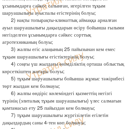
ұсынымдарға сәйкес салынған, игерілген тұқым
шаруашылығы ауыспалы егістерінің болуы;
2) нақты топырақты-климаттық аймаққа арналған
ауыл шаруашылығы дақылдарын өсіру бойынша ғылыми
негізделген ұсынымдарға сәйкес сорттық
агротехниканың болуы;
3) жалпы егіс алаңының 25 пайызынан кем емес
тұқым шаруашылығы егістіктерінің болуы;
4) соңғы үш жылдағы өнімділіктің орташа облыстық
көрсеткіштен жоғары болуы;
5) тұқым шаруашылығы бойынша жұмыс тәжірибесі
төрт жылдан кем болмауы;
6) жалпы өндіріс көлеміндегі қызметтің негізгі
түрінің (элиталық тұқым шаруашылығы) үлес салмағын
қамтамасыз ету 25 пайыздан кем болмауы;
7) тұқым шаруашылығы жүргізілетін егілетін
дақылдардың саны 4-тен көп болмауы;