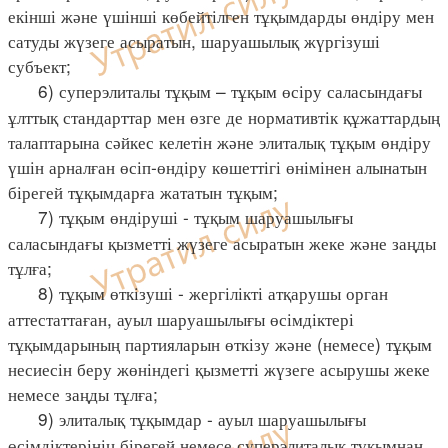
екінші және үшінші көбейтілген тұқымдарды өндіру мен
сатуды жүзеге асыратын, шаруашылық жүргізуші
субъект;
6) суперэлиталы тұқым – тұқым өсіру саласындағы
ұлттық стандарттар мен өзге де нормативтік құжаттардың
талаптарына сәйкес келетін және элиталық тұқым өндіру
үшін арналған өсіп-өндіру көшеттігі өнімінен алынатын
бірегей тұқымдарға жататын тұқым;
7) тұқым өндіруші - тұқым шаруашылығы
саласындағы қызметті жүзеге асыратын жеке және заңды
тұлға;
8) тұқым өткізуші - жергілікті атқарушы орган
аттестаттаған, ауыл шаруашылығы өсімдіктері
тұқымдарының партияларын өткізу және (немесе) тұқым
несиесін беру жөніндегі қызметті жүзеге асырушы жеке
немесе заңды тұлға;
9) элиталық тұқымдар - ауыл шаруашылығы
өсімдіктерінің бірегей немесе суперэлиталық тұқымнан