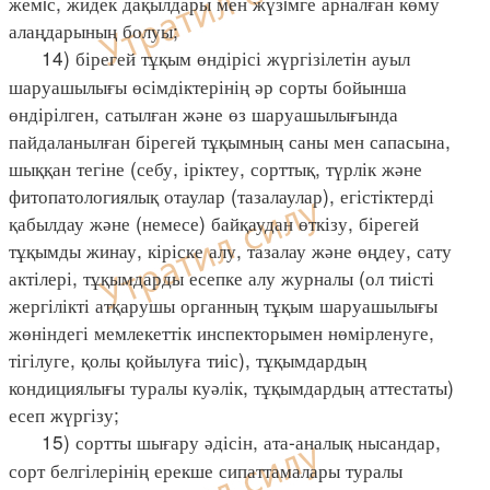
жемiс, жидек дақылдары мен жүзiмге арналған көму
алаңдарының болуы;
14) бірегей тұқым өндірісі жүргізілетін ауыл
шаруашылығы өсімдіктерінің әр сорты бойынша
өндірілген, сатылған және өз шаруашылығында
пайдаланылған бірегей тұқымның саны мен сапасына,
шыққан тегіне (себу, іріктеу, сорттық, түрлік және
фитопатологиялық отаулар (тазалаулар), егістіктерді
қабылдау және (немесе) байқаудан өткізу, бірегей
тұқымды жинау, кіріске алу, тазалау және өңдеу, сату
актілері, тұқымдарды есепке алу журналы (ол тиісті
жергілікті атқарушы органның тұқым шаруашылығы
жөніндегі мемлекеттік инспекторымен нөмірленуге,
тігілуге, қолы қойылуға тиіс), тұқымдардың
кондициялығы туралы куәлік, тұқымдардың аттестаты)
есеп жүргізу;
15) сортты шығару әдісін, ата-аналық нысандар,
сорт белгілерінің ерекше сипаттамалары туралы