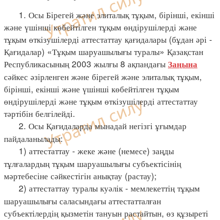
1. Осы Бірегей және элиталық тұқым, бірінші, екінші
және үшінші көбейтілген тұқым өндірушілерді және
тұқым өткізушілерді аттестаттау қағидалары (бұдан әрі -
Қағидалар) «Тұқым шаруашылығы туралы» Қазақстан
Республикасының 2003 жылғы 8 ақпандағы
Заңына
сәйкес әзірленген және бірегей және элиталық тұқым,
бірінші, екінші және үшінші көбейтілген тұқым
өндірушілерді және тұқым өткізушілерді аттестаттау
тәртібін белгілейді.
2. Осы Қағидаларда мынадай негізгі ұғымдар
пайдаланылады:
1) аттестаттау - жеке және (немесе) заңды
тұлғалардың тұқым шаруашылығы субъектісінің
мәртебесіне сәйкестігін анықтау (растау);
2) аттестаттау туралы куәлік - мемлекеттің тұқым
шаруашылығы саласындағы аттестатталған
субъектілердің қызметін тануын растайтын, өз құзыреті