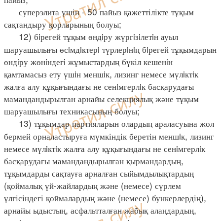
суперэлита үшін - 50 пайыз қажеттілікте тұқым
сақтандыру қорларының болуы;
12) бiрегей тұқым өндiру жүргiзiлетiн ауыл
шаруашылығы өсiмдiктерi түрлерiнiң бiрегей тұқымдарын
өндiру жөнiндегi жұмыстардың бүкіл кешенiн
қамтамасыз ету үшiн меншiк, лизинг немесе мүлiктiк
жалға алу құқығындағы не сенiмгерлiк басқарудағы
мамандандырылған арнайы селекциялық және тұқым
шаруашылығы техникасының болуы;
13) тұқымдар партияларын олардың араласуына жол
бермей орналастыруға мүмкіндік беретін меншiк, лизинг
немесе мүлiктiк жалға алу құқығындағы не сенiмгерлiк
басқарудағы мамандандырылған қырмандардың,
тұқымдарды сақтауға арналған сыйымдылықтардың
(қоймалық үй-жайлардың және (немесе) сүрлем
үлгісіндегі қоймалардың және (немесе) бункерлердің),
арнайы ыдыстың, асфальтталған жабық алаңдардың,