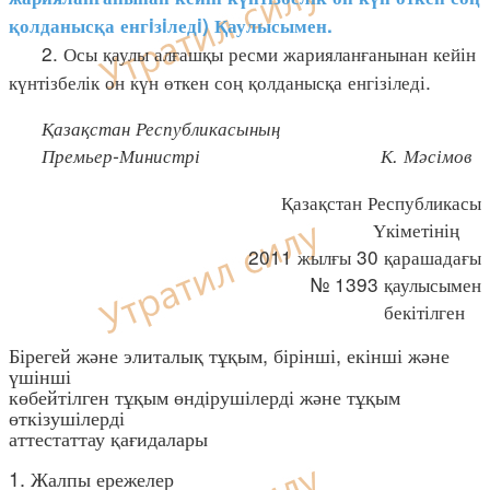
қолданысқа енгiзiледi) Қаулысымен.
2. Осы қаулы алғашқы ресми жарияланғанынан кейін
күнтізбелік он күн өткен соң қолданысқа енгізіледі.
Қазақстан Республикасының
Премьер-Министрі К. Мәсімов
Қазақстан Республикасы
Үкіметінің
2011 жылғы 30 қарашадағы
№ 1393 қаулысымен
бекітілген
Бірегей және элиталық тұқым, бірінші, екінші және
үшінші
көбейтілген тұқым өндірушілерді және тұқым
өткізушілерді
аттестаттау қағидалары
1. Жалпы ережелер