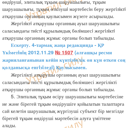
өндiрушi, элиталық тұқым шаруашылығы, тұқым
шаруашылығы, тұқым өткiзушi мәртебесiн беру жергiлiктi
атқарушы органның қаулысымен жүзеге асырылады.
Жергiлiктi атқарушы органның ауыл шаруашылығы
саласындағы тиiстi құрылымдық бөлiмшесi жергiлiктi
атқарушы органның жұмыс органы болып табылады.
Ескерту. 4-тармақ жаңа редакцияда - ҚР
Үкiметiнiң 2012.11.29
№ 1507
(алғашқы ресми
жарияланғанынан кейін күнтізбелік он күн өткен соң
қолданысқа енгiзiледi) Қаулысымен.
Жергілікті атқарушы органның ауыл шаруашылығы
саласындағы тиісті құрылымдық бөлімшесі жергілікті
атқарушы органның жұмыс органы болып табылады.
5. Элиталық тұқым өсіру шаруашылығы мәртебесіне
ие және бірегей тұқым өндірушіге қойылатын талаптарға
сай келетін шаруашылық жүргізуші субъект бір мезгілде
бірегей тұқым өндіруші мәртебесін алуға үміттене
алады.