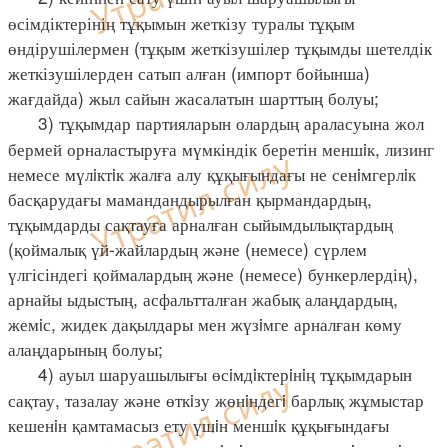
өсімдіктерінің тұқымын жеткізу туралы тұқым
өндірушілермен (тұқым жеткізушілер тұқымды шетелдік
жеткізушілерден сатып алған (импорт бойынша)
жағдайда) жыл сайын жасалатын шарттың болуы;
3) тұқымдар партияларын олардың араласуына жол
бермей орналастыруға мүмкіндік беретін меншiк, лизинг
немесе мүлiктiк жалға алу құқығындағы не сенiмгерлiк
басқарудағы мамандандырылған қырмандардың,
тұқымдарды сақтауға арналған сыйымдылықтардың
(қоймалық үй-жайлардың және (немесе) сүрлем
үлгісіндегі қоймалардың және (немесе) бункерлердің),
арнайы ыдыстың, асфальтталған жабық алаңдардың,
жемiс, жидек дақылдары мен жүзiмге арналған көму
алаңдарының болуы;
4) ауыл шаруашылығы өсiмдiктерiнiң тұқымдарын
сақтау, тазалау және өткiзу жөнiндегi барлық жұмыстар
кешенiн қамтамасыз ету үшiн меншiк құқығындағы