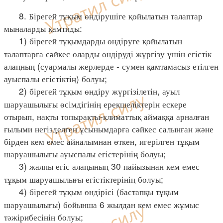
8. Бірегей тұқым өндірушіге қойылатын талаптар
мыналарды қамтиды:
1) бірегей тұқымдарды өндіруге қойылатын
талаптарға сәйкес оларды өндіруді жүргізу үшін егістік
алаңның (суармалы жерлерде - сумен қамтамасыз етілген
ауыспалы егістіктің) болуы;
2) бірегей тұқым өндіру жүргізілетін, ауыл
шаруашылығы өсімдігінің ерекшеліктерін ескере
отырып, нақты топырақты-климаттық аймаққа арналған
ғылыми негізделген ұсынымдарға сәйкес салынған және
бірден кем емес айналымнан өткен, игерілген тұқым
шаруашылығы ауыспалы егістерінің болуы;
3) жалпы егіс алаңының 30 пайызынан кем емес
тұқым шаруашылығы егістіктерінің болуы;
4) бірегей тұқым өндірісі (бастапқы тұқым
шаруашылығы) бойынша 6 жылдан кем емес жұмыс
тәжірибесінің болуы;