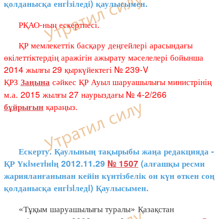
қолданысқа енгiзіледі) қаулысымен.
РҚАО-ның ескертпесі.
ҚР мемлекеттік басқару деңгейлері арасындағы
өкілеттіктердің аражігін ажырату мәселелері бойынша
2014 жылғы 29 қыркүйектегі № 239-V
ҚРЗ
сәйкес ҚР Ауыл шаруашылығы министрінің
Заңына
м.а. 2015 жылғы 27 наурыздағы № 4-2/266
қараңыз.
бұйрығын
Ескерту. Қаулының тақырыбы жаңа редакцияда -
ҚР Үкiметiнiң 2012.11.29
№ 1507
(алғашқы ресми
жарияланғанынан кейін күнтізбелік он күн өткен соң
қолданысқа енгiзiледi) Қаулысымен.
«Тұқым шаруашылығы туралы» Қазақстан