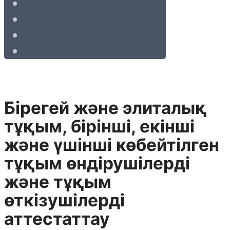
Бірегей және элиталық
тұқым, бірінші, екінші
және үшінші көбейтілген
тұқым өндірушілерді
және тұқым
өткізушілерді
аттестаттау