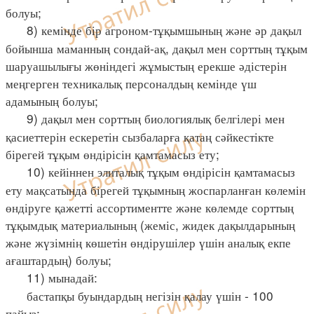
болуы;
8) кемінде бір агроном-тұқымшының және әр дақыл
бойынша маманның сондай-ақ, дақыл мен сорттың тұқым
шаруашылығы жөніндегі жұмыстың ерекше әдістерін
меңгерген техникалық персоналдың кемінде үш
адамының болуы;
9) дақыл мен сорттың биологиялық белгілері мен
қасиеттерін ескеретін сызбаларға қатаң сәйкестікте
бірегей тұқым өндірісін қамтамасыз ету;
10) кейіннен элиталық тұқым өндірісін қамтамасыз
ету мақсатында бірегей тұқымның жоспарланған көлемін
өндіруге қажетті ассортиментте және көлемде сорттың
тұқымдық материалының (жеміс, жидек дақылдарының
және жүзімнің көшетін өндірушілер үшін аналық екпе
ағаштардың) болуы;
11) мынадай:
бастапқы буындардың негізін қалау үшін - 100
пайыз;