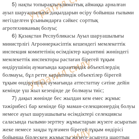
5) нақты топырақты-климаттық аймаққа арналған
ауыл шаруашылығы дақылдарын өсіру бойынша ғылыми
негізделген ұсынымдарға сәйкес сорттық
агротехниканың болуы;
6) Қазақстан Республикасы Ауыл шаруашылығы
министрлігі Агроөнеркәсіптік кешендегі мемлекеттік
инспекция комитетінің өсімдіктер карантині жөніндегі
мемлекеттік инспекторы растаған бірегей тұқым
өндірушінің аумағында карантиндік объектілердің
болмауы, бұл ретте карантиндік объектілер бірегей
тұқым өндірушінің аумағында аттестаттау сәтіне дейін
кемінде үш жыл кезеңінде де болмауы тиіс;
7) дақыл жөнінде бес жылдан кем емес жұмыс
тәжірибесі бар кемінде бір маман-селекционердің болуы
немесе ауыл шаруашылығы өсімдіктері селекциясы
саласында ғылыми-зерттеу жұмыстарын жүзеге асыратын
жеке немесе заңды тұлғамен бірегей тұқым өндірісі
бойынша бірлескен жұмысты жүзеге асыруға шарттың