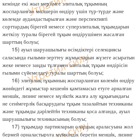
кемінде екі жыл мерзімге элиталық тұқымның
жоспарланған мөлшерін өндіру үшін түр-түрде және
көлемде аудандастырылған және перспективті
сорттардың бірегей немесе суперэлиталық тұқымдарын
жеткізу туралы бірегей тұқым өндірушімен жасалған
шарттың болуы;
15) ауыл шаруашылығы өсімдіктері селекциясы
саласында ғылыми-зерттеу жұмыстарын жүзеге асыратын
жеке немесе заңды тұлғамен элиталық тұқым өндірісін
ғылыми сүйемелдеу туралы шарттың болуы;
16) элиталық тұқымның жоспарланған көлемiн өндiру
жөнiндегi жұмыстар кешенiн қамтамасыз етуге арналған
меншiк, лизинг немесе мүлiктiк жалға алу құқығындағы
не сенiмгерлiк басқарудағы тұқым тазалайтын техниканы
және тұқымды дәрiлейтiн техниканы қоса алғанда, ауыл
шаруашылығы техникасының болуы;
17) тұқымдар партияларын олардың араласуына жол
бермей орналастыруға мүмкіндік беретін меншiк, лизинг