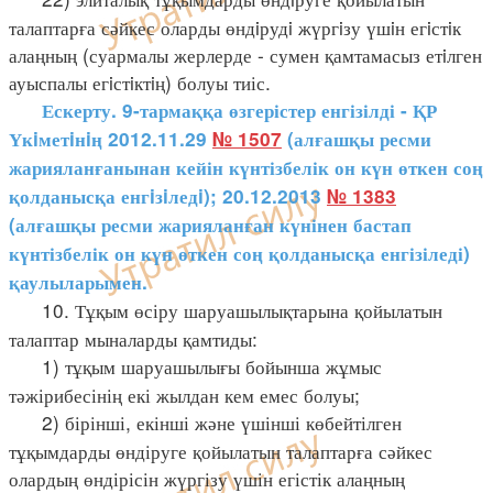
талаптарға сәйкес оларды өндiрудi жүргiзу үшiн егiстiк
алаңның (суармалы жерлерде - сумен қамтамасыз етiлген
ауыспалы егiстiктiң) болуы тиіс.
Ескерту. 9-тармаққа өзгерістер енгізілді - ҚР
Үкiметiнiң 2012.11.29
№ 1507
(алғашқы ресми
жарияланғанынан кейін күнтізбелік он күн өткен соң
қолданысқа енгiзiледi); 20.12.2013
№ 1383
(алғашқы ресми жарияланған күнінен бастап
күнтізбелік он күн өткен соң қолданысқа енгізіледі)
қаулыларымен.
10. Тұқым өсіру шаруашылықтарына қойылатын
талаптар мыналарды қамтиды:
1) тұқым шаруашылығы бойынша жұмыс
тәжірибесінің екі жылдан кем емес болуы;
2) бірінші, екінші және үшінші көбейтілген
тұқымдарды өндіруге қойылатын талаптарға сәйкес
олардың өндірісін жүргізу үшін егістік алаңның