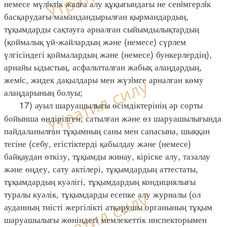
немесе мүлiктiк жалға алу құқығындағы не сенiмгерлiк
басқарудағы мамандандырылған қырмандардың,
тұқымдарды сақтауға арналған сыйымдылықтардың
(қоймалық үй-жайлардың және (немесе) сүрлем
үлгісіндегі қоймалардың және (немесе) бункерлердің),
арнайы ыдыстың, асфальтталған жабық алаңдардың,
жемiс, жидек дақылдары мен жүзiмге арналған көму
алаңдарының болуы;
17) ауыл шаруашылығы өсімдіктерінің әр сорты
бойынша өндірілген, сатылған және өз шаруашылығында
пайдаланылған тұқымның саны мен сапасына, шыққан
тегіне (себу, егістіктерді қабылдау және (немесе)
байқаудан өткізу, тұқымды жинау, кіріске алу, тазалау
және өңдеу, сату актілері, тұқымдардың аттестаты,
тұқымдардың куәлігі, тұқымдардың кондициялығы
туралы куәлік, тұқымдарды есепке алу журналы (ол
ауданның тиісті жергілікті атқарушы органының тұқым
шаруашылығы жөніндегі мемлекеттік инспекторымен