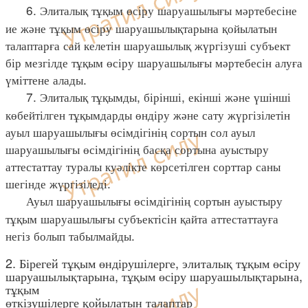
6. Элиталық тұқым өсіру шаруашылығы мәртебесіне
ие және тұқым өсіру шаруашылықтарына қойылатын
талаптарға сай келетін шаруашылық жүргізуші субъект
бір мезгілде тұқым өсіру шаруашылығы мәртебесін алуға
үміттене алады.
7. Элиталық тұқымды, бірінші, екінші және үшінші
көбейтілген тұқымдарды өндіру және сату жүргізілетін
ауыл шаруашылығы өсімдігінің сортын сол ауыл
шаруашылығы өсімдігінің басқа сортына ауыстыру
аттестаттау туралы куәлікте көрсетілген сорттар саны
шегінде жүргізіледі.
Ауыл шаруашылығы өсімдігінің сортын ауыстыру
тұқым шаруашылығы субъектісін қайта аттестаттауға
негіз болып табылмайды.
2. Бірегей тұқым өндірушілерге, элиталық тұқым өсіру
шаруашылықтарына, тұқым өсіру шаруашылықтарына,
тұқым
өткізушілерге қойылатын талаптар