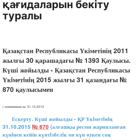
қағидаларын бекiту
туралы
Қазақстан Республикасы Үкіметінің 2011
жылғы 30 қарашадағы № 1393 Қаулысы.
Күші жойылды - Қазақстан Республикасы
Үкiметiнiң 2015 жылғы 31 қазандағы №
870 қаулысымен
с изменениями на: 31.10.2015
Ескерту. Күші жойылды - ҚР Үкiметiнiң
31.10.2015
№ 870
(алғашқы ресми жарияланған
күнiнен кейін күнтiзбелiк он күн өткен соң