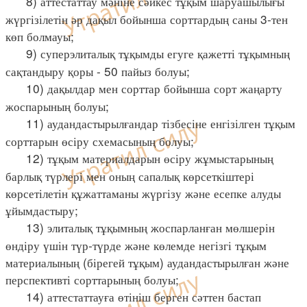
8) аттестаттау мәніне сәйкес тұқым шаруашылығы
жүргізілетін әр дақыл бойынша сорттардың саны 3-тен
көп болмауы;
9) суперэлиталық тұқымды егуге қажетті тұқымның
сақтандыру қоры - 50 пайыз болуы;
10) дақылдар мен сорттар бойынша сорт жаңарту
жоспарының болуы;
11) аудандастырылғандар тізбесіне енгізілген тұқым
сорттарын өсіру схемасының болуы;
12) тұқым материалдарын өсіру жұмыстарының
барлық түрлері мен оның сапалық көрсеткіштері
көрсетілетін құжаттаманы жүргізу және есепке алуды
ұйымдастыру;
13) элиталық тұқымның жоспарланған мөлшерін
өндіру үшін түр-түрде және көлемде негізгі тұқым
материалының (бірегей тұқым) аудандастырылған және
перспективті сорттарының болуы;
14) аттестаттауға өтініш берген сәттен бастап