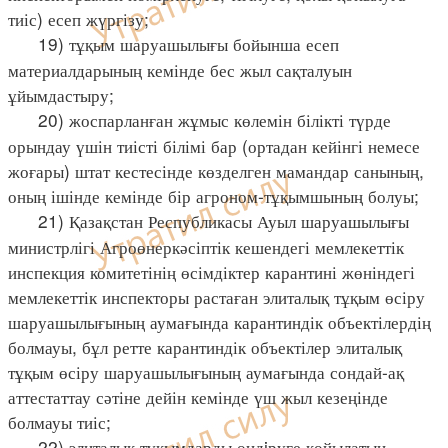
тиіс) есеп жүргізу;
19) тұқым шаруашылығы бойынша есеп
материалдарының кемінде бес жыл сақталуын
ұйымдастыру;
20) жоспарланған жұмыс көлемін білікті түрде
орындау үшін тиісті білімі бар (ортадан кейінгі немесе
жоғары) штат кестесінде көзделген мамандар санының,
оның ішінде кемінде бір агроном-тұқымшының болуы;
21) Қазақстан Республикасы Ауыл шаруашылығы
министрлігі Агроөнеркәсіптік кешендегі мемлекеттік
инспекция комитетінің өсімдіктер карантині жөніндегі
мемлекеттік инспекторы растаған элиталық тұқым өсіру
шаруашылығының аумағында карантиндік объектілердің
болмауы, бұл ретте карантиндік объектілер элиталық
тұқым өсіру шаруашылығының аумағында сондай-ақ
аттестаттау сәтіне дейін кемінде үш жыл кезеңінде
болмауы тиіс;
22) элиталық тұқымдарды өндiруге қойылатын