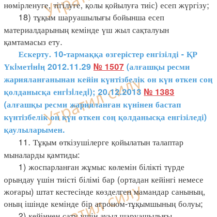
нөмірленуге, тігілуге, қолы қойылуға тиіс) есеп жүргізу;
18) тұқым шаруашылығы бойынша есеп
материалдарының кемінде үш жыл сақталуын
қамтамасыз ету.
Ескерту. 10-тармаққа өзгерістер енгізілді - ҚР
Үкiметiнiң 2012.11.29
№ 1507
(алғашқы ресми
жарияланғанынан кейін күнтізбелік он күн өткен соң
қолданысқа енгiзiледi); 20.12.2013
№ 1383
(алғашқы ресми жарияланған күнінен бастап
күнтізбелік он күн өткен соң қолданысқа енгізіледі)
қаулыларымен.
11. Тұқым өткізушілерге қойылатын талаптар
мыналарды қамтиды:
1) жоспарланған жұмыс көлемін білікті түрде
орындау үшін тиісті білімі бар (ортадан кейінгі немесе
жоғары) штат кестесінде көзделген мамандар санының,
оның ішінде кемінде бір агроном-тұқымшының болуы;
2) кейіннен сату үшін ауыл шаруашылығы