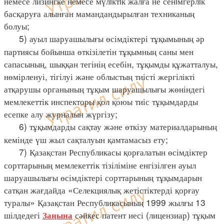
немесе лизингке немесе мүлiктiк жалға не сенiмгерлiк
басқаруға алынған мамандандырылған техниканың
болуы;
5) ауыл шаруашылығы өсімдіктері тұқымының әр
партиясы бойынша өткізілетін тұқымның саны мен
сапасының, шыққан тегінің есебін, тұқымды құжатталуы,
нөмірленуі, тігілуі және облыстың тиісті жергілікті
атқарушы органының тұқым шаруашылығы жөніндегі
мемлекеттік инспекторы қол қоюы тиіс тұқымдарды
есепке алу журналын жүргізу;
6) тұқымдарды сақтау және өткізу материалдарының
кемінде үш жыл сақталуын қамтамасыз ету;
7) Қазақстан Республикасы қорғалатын өсімдіктер
сорттарының мемлекеттік тізіліміне енгізілген ауыл
шаруашылығы өсімдіктері сорттарының тұқымдарын
сатқан жағдайда «Селекциялық жетістіктерді қорғау
туралы» Қазақстан Республикасының 1999 жылғы 13
шілдедегі
сәйкес патент иесі (лицензиар) тұқым
Заңына