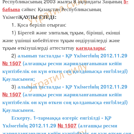
Республикасының 2003 жылғы 8 ақпандағы Заңының
5-
сәйкес Қазақстан Республикасының
бабына
Үкіметі
ҚАУЛЫ ЕТЕДІ:
1. Қоса беріліп отырған:
1) Бірегей және элиталық тұқым, бірінші, екінші
және үшінші көбейтілген тұқым өндірушілерді және
тұқым өткізушілерді аттестаттау
;
қағидалары
2)
алынып тасталды - ҚР Үкiметiнiң 2012.11.29
№ 1507
(алғашқы ресми жарияланғанынан кейін
күнтізбелік он күн өткен соң қолданысқа енгiзiледi)
Қаулысымен;
3)
алынып тасталды - ҚР Үкiметiнiң 2012.11.29
№ 1507
(алғашқы ресми жарияланғанынан кейін
күнтізбелік он күн өткен соң қолданысқа енгiзiледi)
Қаулысымен.
Ескерту. 1-тармаққа өзгеріс енгізілді - ҚР
Үкiметiнiң 2012.11.29
№ 1507
(алғашқы ресми
жарияланғанынан кейін күнтізбелік он күн өткен соң