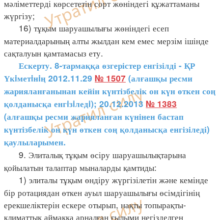
мәліметтерді көрсететін сорт жөніндегі құжаттаманы
жүргізу;
16) тұқым шаруашылығы жөніндегі есеп
материалдарының алты жылдан кем емес мерзім ішінде
сақталуын қамтамасыз ету.
Ескерту. 8-тармаққа өзгерістер енгізілді - ҚР
Үкiметiнiң 2012.11.29
№ 1507
(алғашқы ресми
жарияланғанынан кейін күнтізбелік он күн өткен соң
қолданысқа енгiзiледi); 20.12.2013
№ 1383
(алғашқы ресми жарияланған күнінен бастап
күнтізбелік он күн өткен соң қолданысқа енгізіледі)
қаулыларымен.
9. Элиталық тұқым өсіру шаруашылықтарына
қойылатын талаптар мыналарды қамтиды:
1) элиталы тұқым өндіру жүргізілетін және кемінде
бір ротациядан өткен ауыл шаруашылығы өсімдігінің
ерекшеліктерін ескере отырып, нақты топырақты-
климаттық аймаққа арналған ғылыми негізделген