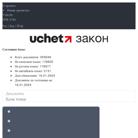
О проекте
Наши проекты:
Учёт.kz
ПОБ.Учёт
Рус
|
Қаз
|
Eng
Состояние базы:
Всего документов:
355649
На казахском языке:
176600
На русском языке:
176917
На английском языке:
2131
Дата обновления:
16.01.2024
Документы по состоянию на:
16.01.2024
Документы
Қазақ тілінде