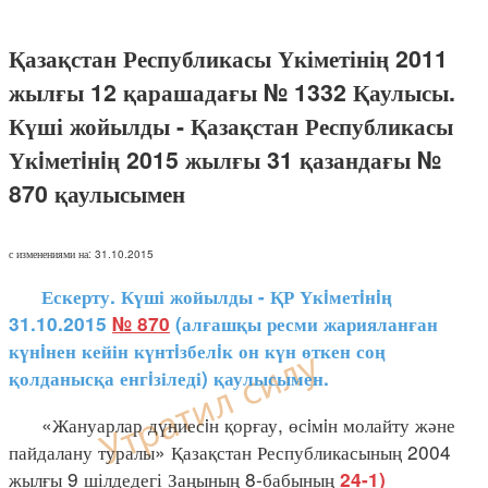
Қазақстан Республикасы Үкіметінің 2011
жылғы 12 қарашадағы № 1332 Қаулысы.
Күші жойылды - Қазақстан Республикасы
Үкiметiнiң 2015 жылғы 31 қазандағы №
870 қаулысымен
с изменениями на: 31.10.2015
Ескерту. Күші жойылды - ҚР Үкiметiнiң
31.10.2015
№ 870
(алғашқы ресми жарияланған
күнiнен кейін күнтiзбелiк он күн өткен соң
қолданысқа енгiзіледі) қаулысымен.
«Жануарлар дүниесiн қорғау, өсiмiн молайту және
пайдалану туралы» Қазақстан Республикасының 2004
жылғы 9 шілдедегі Заңының 8-бабының
24-1)