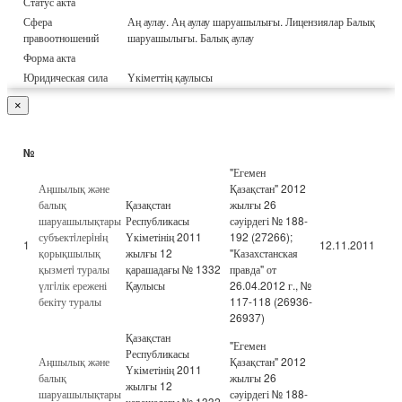
Статус акта
Сфера
Аң аулау. Аң аулау шаруашылығы. Лицензиялар Балық
правоотношений
шаруашылығы. Балық аулау
Форма акта
Юридическая сила
Үкіметтің қаулысы
×
№
"Егемен
Аңшылық және
Қазақстан" 2012
балық
Қазақстан
жылғы 26
шаруашылықтары
Республикасы
сәуірдегі № 188-
субъектiлерiнiң
Үкіметінің 2011
192 (27266);
1
12.11.2011
қорықшылық
жылғы 12
"Казахстанская
қызметi туралы
қарашадағы № 1332
правда" от
үлгiлік ережені
Қаулысы
26.04.2012 г., №
бекіту туралы
117-118 (26936-
26937)
Қазақстан
"Егемен
Республикасы
Аңшылық және
Қазақстан" 2012
Үкіметінің 2011
балық
жылғы 26
жылғы 12
шаруашылықтары
сәуірдегі № 188-
қарашадағы № 1332