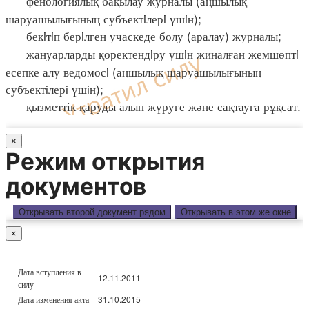
фенологиялық бақылау журналы (аңшылық
шаруашылығының субъектiлерi үшiн);
бекiтiп берiлген учаскеде болу (аралау) журналы;
жануарларды қоректендiру үшiн жиналған жемшөптi
есепке алу ведомосi (аңшылық шаруашылығының
субъектiлерi үшiн);
қызметтік қаруды алып жүруге және сақтауға рұқсат.
×
Режим открытия
документов
Открывать второй документ рядом
Открывать в этом же окне
×
Дата вступления в
12.11.2011
силу
Дата изменения акта
31.10.2015