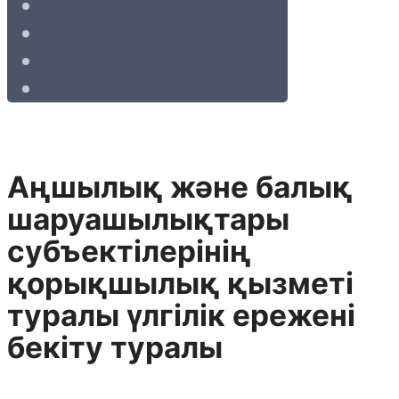
Аңшылық және балық
шаруашылықтары
субъектiлерiнiң
қорықшылық қызметi
туралы үлгiлік ережені
бекіту туралы