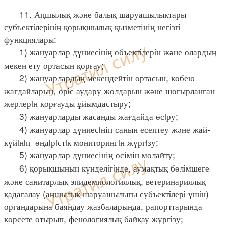
11. Аңшылық және балық шаруашылықтары
субъектiлерiнiң қорықшылық қызметінің негiзгi
функциялары:
1) жануарлар дүниесiнiң объектiлерiн және олардың
мекен ету ортасын қорғау;
2) жануарлардың мекендейтiн ортасын, көбею
жағдайларын, өрiс аудару жолдарын және шоғырланған
жерлерiн қорғауды ұйымдастыру;
3) жануарларды жасанды жағдайда өсiру;
4) жануарлар дүниесiнің санын есептеу және жай-
күйiнiң өндiрiстiк мониторингiн жүргiзу;
5) жануарлар дүниесінің өсімін молайту;
6) қорықшының күнделiгiнде, аумақтық бөлiмшеге
және санитарлық эпидемиологиялық, ветеринариялық
қадағалау (аңшылық шаруашылығы субъектiлерi үшiн)
органдарына баяндау жазбаларында, рапорттарында
көрсете отырып, фенологиялық байқау жүргiзу;