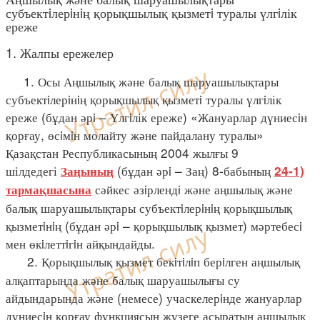
субъектiлерiнiң қорықшылық қызметi туралы үлгiлік
ереже
1. Жалпы ережелер
1. Осы Аңшылық және балық шаруашылықтары
субъектiлерiнiң қорықшылық қызметi туралы үлгiлік
ереже (бұдан әрi – Үлгiлік ереже) «Жануарлар дүниесiн
қорғау, өсiмiн молайту және пайдалану туралы»
Қазақстан Республикасының 2004 жылғы 9
шілдедегі
(бұдан әрi – Заң) 8-бабының
Заңының
24-1)
сәйкес әзiрлендi және аңшылық және
тармақшасына
балық шаруашылықтары субъектiлерiнiң қорықшылық
қызметiнiң (бұдан әрi – қорықшылық қызмет) мәртебесi
мен өкiлеттiгiн айқындайды.
2. Қорықшылық қызмет бекiтiлiп берiлген аңшылық
алқаптарында және балық шаруашылығы су
айдындарында және (немесе) учаскелерiнде жануарлар
дүниесiн қорғау функциясын жүзеге асыратын аңшылық