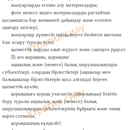
жануарларды есепке алу материалдары;
фото немесе видео материалдарды растайтын
қосымшасы бар жемшөптi дайындау және есептен
шығару актілері;
жануарлар дүниесiн пайдалануға бөлiнген квотаны
iске асыру туралы есеп;
қызметтік қаруды алып жүруге және сақтауға рұқсат.
3) аға қорықшы, қорықшы:
аңшылық және (немесе) балық шаруашылықтары
субъектiлерi, олардың бiрлестiктерi (аңшылар мен
балықшылар бiрлестiктерiн қоса алғанда) берген
қызметтiк куәлiк;
қорықшыға қорық учаскесiн (айналымды) бекiтiп
беру туралы аңшылық және (немесе) балық
шаруашылықтары субъектiлерiнiң бұйрығы және оның
карта-схемасы;
қорықшының күнделiгi;