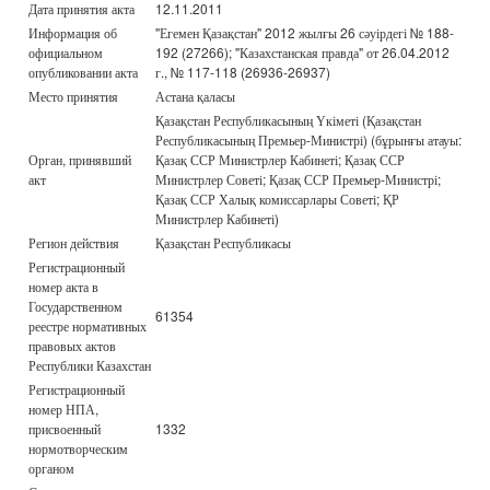
Дата принятия акта
12.11.2011
Информация об
"Егемен Қазақстан" 2012 жылғы 26 сәуірдегі № 188-
официальном
192 (27266); "Казахстанская правда" от 26.04.2012
опубликовании акта
г., № 117-118 (26936-26937)
Место принятия
Астана қаласы
Қазақстан Республикасының Үкіметі (Қазақстан
Республикасының Премьер-Министрі) (бұрынғы атауы:
Орган, принявший
Қазақ ССР Министрлер Кабинеті; Қазақ ССР
акт
Министрлер Советі; Қазақ ССР Премьер-Министрі;
Қазақ ССР Халық комиссарлары Советі; ҚР
Министрлер Кабинеті)
Регион действия
Қазақстан Республикасы
Регистрационный
номер акта в
Государственном
61354
реестре нормативных
правовых актов
Республики Казахстан
Регистрационный
номер НПА,
присвоенный
1332
нормотворческим
органом