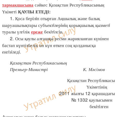
сәйкес Қазақстан Республикасының
тармақшасына
Үкіметі
ҚАУЛЫ ЕТЕДІ:
1. Қоса берiлiп отырған Аңшылық және балық
шаруашылықтары субъектiлерiнiң қорықшылық қызметi
туралы үлгiлік
бекiтiлсiн.
ереже
2. Осы қаулы алғашқы ресми жарияланған күнінен
бастап күнтізбелік он күн өткен соң қолданысқа
енгiзiледi.
Қазақстан Республикасының
Премьер-Министрі К. Мәсімов
Қазақстан Республикасы
Үкіметінің
2011 жылғы 12 қарашадағы
№ 1332 қаулысымен
бекiтiлген
Аңшылық және балық шаруашылықтары