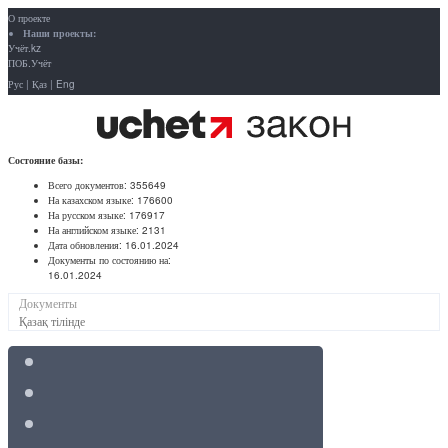
О проекте
Наши проекты:
Учёт.kz
ПОБ.Учёт
Рус
|
Қаз
|
Eng
Состояние базы:
Всего документов:
355649
На казахском языке:
176600
На русском языке:
176917
На английском языке:
2131
Дата обновления:
16.01.2024
Документы по состоянию на:
16.01.2024
Документы
Қазақ тілінде