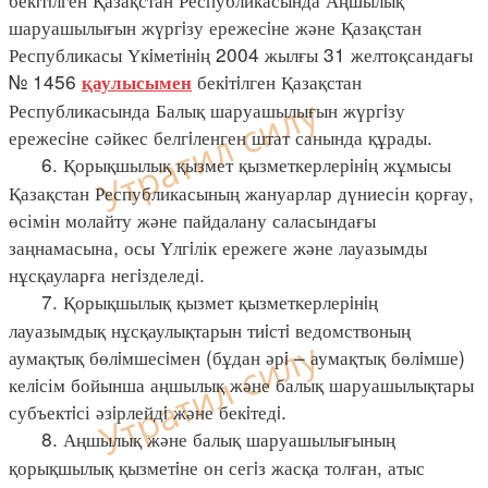
шаруашылығын жүргiзу ережесiне және Қазақстан
Республикасы Үкiметiнiң 2004 жылғы 31 желтоқсандағы
№ 1456
бекiтiлген Қазақстан
қаулысымен
Республикасында Балық шаруашылығын жүргiзу
ережесiне сәйкес белгiленген штат санында құрады.
6. Қорықшылық қызмет қызметкерлерiнiң жұмысы
Қазақстан Республикасының жануарлар дүниесін қорғау,
өсімін молайту және пайдалану саласындағы
заңнамасына, осы Үлгiлік ережеге және лауазымды
нұсқауларға негiзделедi.
7. Қорықшылық қызмет қызметкерлерiнiң
лауазымдық нұсқаулықтарын тиiстi ведомствоның
аумақтық бөлiмшесiмен (бұдан әрi – аумақтық бөлiмше)
келiсім бойынша аңшылық және балық шаруашылықтары
субъектiсі әзiрлейдi және бекiтедi.
8. Аңшылық және балық шаруашылығының
қорықшылық қызметiне он сегiз жасқа толған, атыс