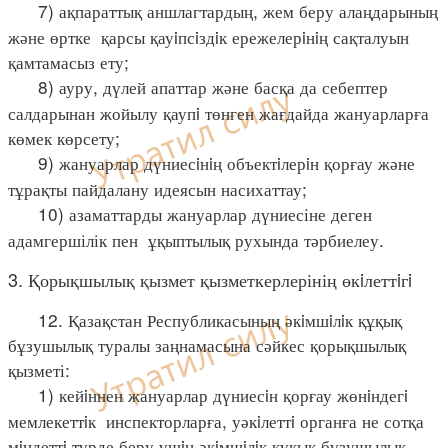
7) ақпараттық аншлагтардың, жем беру алаңдарының
және өртке қарсы қауiпсiздiк ережелерiнiң сақталуын
қамтамасыз ету;
8) ауру, дүлей апаттар және басқа да себептер
салдарынан жойылу қаупi төнген жағдайда жануарларға
көмек көрсету;
9) жануарлар дүниесiнiң объектiлерiн қорғау және
тұрақты пайдалану идеясын насихаттау;
10) азаматтарды жануарлар дүниесіне деген
адамгершілік пен ұқыптылық рухында тәрбиелеу.
3. Қорықшылық қызмет қызметкерлерінің өкiлеттiгi
12. Қазақстан Республикасының әкiмшiлiк құқық
бұзушылық туралы заңнамасына сәйкес қорықшылық
қызметі:
1) кейiннен жануарлар дүниесiн қорғау жөнiндегi
мемлекеттiк инспекторларға, уәкiлеттi органға не сотқа
мiндеттi түрде беру үшiн әкiмшiлiк құқық бұзушылық