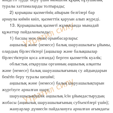
туралы хаттамаларды толтырады;
2) қорықшы қызметiнiң айырым белгiлерi бар
арнаулы киiмiн киіп, қызметтік қаруын алып жүреді.
13. Қорықшылық қызметi жұмысында мынадай
құжаттар пайдаланылады:
1) басшы мен оның орынбасарлары:
аңшылық және (немесе) балық шаруашылығы ұйымы,
олардың бiрлестiктерi (аңшылар және балықшылар
бiрлестiктерін қоса алғанда) берген қызметтiк куәлiк;
облыстық атқарушы органның аңшылық алқапты
және (немесе) балық шаруашылығының су айдындарын
бекiтiп беру туралы шешiмi;
аңшылық және (немесе) балық шаруашылықтарын
жүргiзуге арналған шарт;
шаруашылықiшiлiк аңшылық iсiн ұйымдастырудың
жобасы (аңшылық шаруашылығының субъектiлерi үшiн);
жануарлар дүниесiн пайдалануға арналған ағымдағы