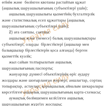
өтiнiм және бөлiнген квотаны растайтын құжат
(аңшылық шаруашылығының субъектiлерi үшiн);
аңшылық шаруашылығы қызметiнiң бухгалтерлiк
және статистикалық есеп құжаттары (аңшылық
шаруашылығының субъектiлерi үшiн);
2) аға саятшы, саятшы:
аңшылық және (немесе) балық шаруашылықтары
субъектiлерi, оларды бiрлестiктерi (аңшылар мен
балықшылар бiрлестiктерiн қоса алғанда) берген
қызметтiк куәлiк;
жыл сайын толтырылатын аңшылық
шаруашылығының паспорты;
жануарлар дүниесi объектiлерiнiң өрiс аудару
жолдары және шоғырланған жерлерi, аншлагтар, сортаң
топырақтар, астаулар, қорықшылық айналым шекаралары
көрсетiлген аңшылық шаруашылығының карта-схемасы;
аумақтық бөлiмшемен келiсiлген аңшылық
шаруашылығын жүргiзу жоспары;