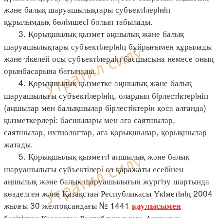
және балық шаруашылықтары субъектiлерiнiң
құрылымдық бөлiмшесi болып табылады.
3. Қорықшылық қызмет аңшылық және балық
шаруашылықтары субъектiлерiнiң бұйрығымен құрылады
және тiкелей осы субъектiлердiң басшысына немесе оның
орынбасарына бағынады.
4. Қорықшылық қызметке аңшылық және балық
шаруашылығы субъектiлерiнiң, олардың бiрлестiктерiнің
(аңшылар мен балықшылар бiрлестiктерiн қоса алғанда)
қызметкерлерi: басшылары мен аға саятшылар,
саятшылар, ихтиологтар, аға қорықшылар, қорықшылар
жатады.
5. Қорықшылық қызметтi аңшылық және балық
шаруашылығы субъектiлерi өз қаражаты есебiнен
аңшылық және балық шаруашылығын жүргiзу шартында
көзделген және Қазақстан Республикасы Үкiметiнiң 2004
жылғы 30 желтоқсандағы № 1441
қаулысымен
бекiтiлген Қазақстан Республикасында Аңшылық