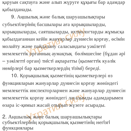
қаруын сақтауға және алып жүруге құқығы бар адамдар
қабылданады.
9. Аңшылық және балық шаруашылықтары
субъектiлерiнiң басшылары аға қорықшыларды,
қорықшыларды, саятшыларды, ихтиологтарды жұмысқа
қабылдағаннан кейiн жануарлар дүниесiн қорғау, өсiмiн
молайту және пайдалану саласындағы уәкiлеттi
мемлекеттiк органның аумақтық бөлiмшесiне (бұдан әрi
– уәкiлеттi орган) тиiстi ақпаратты (қызметтiк куәлiк
нөмiрлерi бар қызметкерлердiң тiзiмi) бередi.
10. Қорықшылық қызметінің қызметкерлері өз
функцияларын жануарлар дүниесін қорғау жөніндегі
мемлекеттік инспекторлармен және жануарлар дүниесін
мемлекеттік қорғау жөніндегі лауазымды адамдарымен
өзара іс-қимыл жасай отырып жүзеге асырады.
2. Аңшылық және балық шаруашылықтары
субъектiлерiнiң қорықшылық қызметінiң негiзгi
функциялары