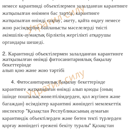
немесе карантинді объектілермен залалданған карантинге
жатқызылған өнімнен бас тартса, карантинге
жатқызылған өнімді сақтау, әкету, қайта өңдеу немесе
жою рәсімдеріне байланысты мәселелерді тиісті
әкімшілік-аумақтық бірліктің жергілікті атқарушы
органдары шешеді.
2. Карантинді объектілермен залалданған карантинге
жатқызылған өнімді фитосанитариялық бақылау
бекеттерінде
алып қою және жою тәртібі
4. Фитосанитариялық бақылау бекеттерінде
карантинге жатқызылған өнімді алып қоюды (оның
ішінде пошталық жөнелтілімдерден, қол жүгінен және
багаждан) өсімдіктер карантині жөніндегі мемлекеттік
инспектор "Қазақстан Республикасының аумағын
карантиндік объектілерден және бөтен текті түрлерден
қорғау жөніндегі ережені бекіту туралы" Қазақстан