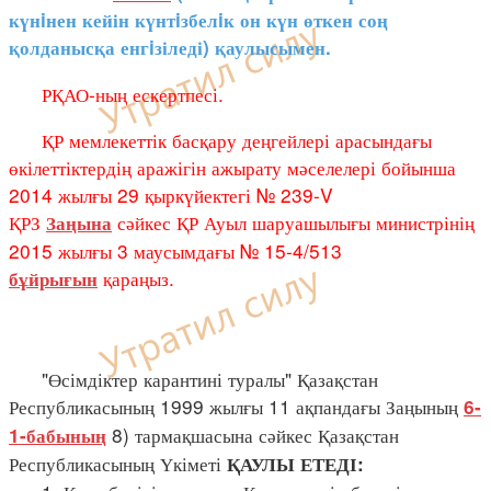
күнiнен кейін күнтiзбелiк он күн өткен соң
қолданысқа енгiзіледі) қаулысымен.
РҚАО-ның ескертпесі.
ҚР мемлекеттік басқару деңгейлері арасындағы
өкілеттіктердің аражігін ажырату мәселелері бойынша
2014 жылғы 29 қыркүйектегі № 239-V
ҚРЗ
сәйкес ҚР Ауыл шаруашылығы министрінің
Заңына
2015 жылғы 3 маусымдағы № 15-4/513
қараңыз.
бұйрығын
"Өсімдіктер карантині туралы" Қазақстан
Республикасының 1999 жылғы 11 ақпандағы Заңының
6-
8) тармақшасына сәйкес Қазақстан
1-бабының
Республикасының Үкіметі
ҚАУЛЫ ЕТЕДІ: