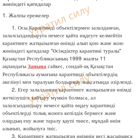
жөніндегі қағидалар
1. Жалпы ережелер
1. Осы Карантинді объектілермен залалданған,
залалсыздандыруға немесе қайта өңдеуге келмейтін
карантинге жатқызылған өнімді алып қою және жою
жөніндегі қағидалар "Өсімдіктер карантині туралы"
Қазақстан Республикасының 1999 жылғы 11
ақпандағы
сәйкес, сондай-ақ Қазақстан
Заңына
Республикасы аумағына карантинді объектілердің
әкелінуі мен таралуын болдырмау мақсатында әзірленді.
2. Егер залалданған карантинге жатқызылған өнімді
жеткізушіге қайтару мүмкін болмаса, ал
залалсыздандыру немесе қайта өңдеу карантинді
объектілерді толық жоюға кепілдік бермесе және
олардың ену және таралу қаупі төнсе, мұндай өнім
алынып, жойылуға тиіс.
3. Карантинге жатқызылған өнімнің иесі жасырынса