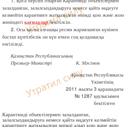
1. Қоса беріліп отырған Карантинді объектілермен
залалданған, залалсыздандыруға немесе қайта өңдеуге
келмейтін карантинге жатқызылған өнімді қою және жою
жөніндегі
бекітілсін.
қағидалар
2. Осы қаулы алғашқы ресми жарияланған күнінен
бастап күнтізбелік он күн өткен соң қолданысқа
енгізіледі.
Қазақстан Республикасының
Премьер-Министрі К. Мәсімов
Қазақстан Республикасы
Үкіметінің
2011 жылғы 3 қарашадағы
№ 1287 қаулысымен
бекітілген
Карантинді объектілермен залалданған,
залалсыздандыруға немесе қайта өңдеуге келмейтін
карантинге жатқызылған өнімді алып қою және жою