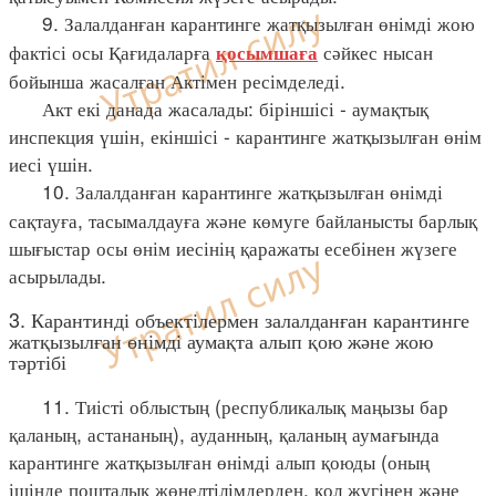
9. Залалданған карантинге жатқызылған өнімді жою
фактісі осы Қағидаларға
сәйкес нысан
қосымшаға
бойынша жасалған Актімен ресімделеді.
Акт екі данада жасалады: біріншісі - аумақтық
инспекция үшін, екіншісі - карантинге жатқызылған өнім
иесі үшін.
10. Залалданған карантинге жатқызылған өнімді
сақтауға, тасымалдауға және көмуге байланысты барлық
шығыстар осы өнім иесінің қаражаты есебінен жүзеге
асырылады.
3. Карантинді объектілермен залалданған карантинге
жатқызылған өнімді аумақта алып қою және жою
тәртібі
11. Тиісті облыстың (республикалық маңызы бар
қаланың, астананың), ауданның, қаланың аумағында
карантинге жатқызылған өнімді алып қоюды (оның
ішінде пошталық жөнелтілімдерден, қол жүгінен және