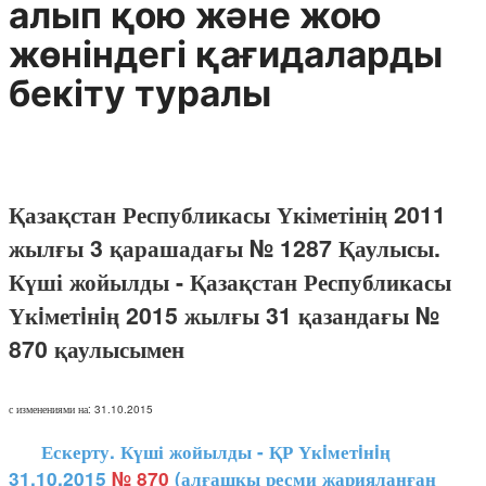
алып қою және жою
жөніндегі қағидаларды
бекіту туралы
Қазақстан Республикасы Үкіметінің 2011
жылғы 3 қарашадағы № 1287 Қаулысы.
Күші жойылды - Қазақстан Республикасы
Үкiметiнiң 2015 жылғы 31 қазандағы №
870 қаулысымен
с изменениями на: 31.10.2015
Ескерту. Күші жойылды - ҚР Үкiметiнiң
31.10.2015
№ 870
(алғашқы ресми жарияланған