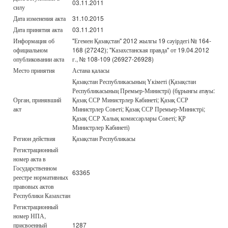
03.11.2011
силу
Дата изменения акта
31.10.2015
Дата принятия акта
03.11.2011
Информация об
"Егемен Қазақстан" 2012 жылғы 19 сәуірдегі № 164-
официальном
168 (27242); "Казахстанская правда" от 19.04.2012
опубликовании акта
г., № 108-109 (26927-26928)
Место принятия
Астана қаласы
Қазақстан Республикасының Үкіметі (Қазақстан
Республикасының Премьер-Министрі) (бұрынғы атауы:
Орган, принявший
Қазақ ССР Министрлер Кабинеті; Қазақ ССР
акт
Министрлер Советі; Қазақ ССР Премьер-Министрі;
Қазақ ССР Халық комиссарлары Советі; ҚР
Министрлер Кабинеті)
Регион действия
Қазақстан Республикасы
Регистрационный
номер акта в
Государственном
63365
реестре нормативных
правовых актов
Республики Казахстан
Регистрационный
номер НПА,
присвоенный
1287