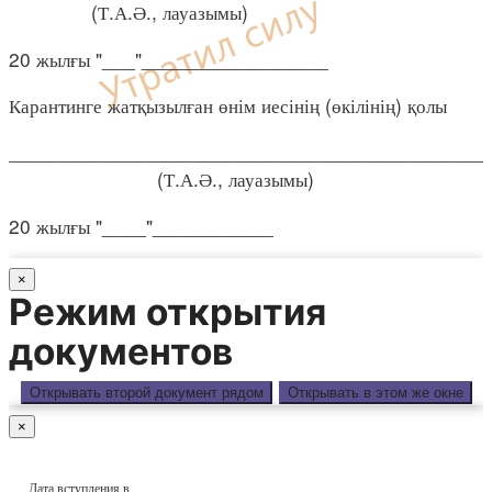
(Т.А.Ә., лауазымы)
20 жылғы "___"_________________
Карантинге жатқызылған өнім иесінің (өкілінің) қолы
____________________________________________
(Т.А.Ә., лауазымы)
20 жылғы "____"___________
×
Режим открытия
документов
Открывать второй документ рядом
Открывать в этом же окне
×
Дата вступления в