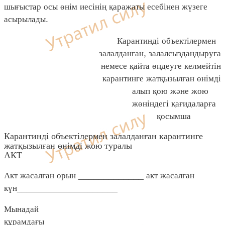
шығыстар осы өнім иесінің қаражаты есебінен жүзеге
асырылады.
Карантинді объектілермен
залалданған, залалсыздандыруға
немесе қайта өңдеуге келмейтін
карантинге жатқызылған өнімді
алып қою және жою
жөніндегі қағидаларға
қосымша
Карантинді объектілермен залалданған карантинге
жатқызылған өнімді жою туралы
АКТ
Акт жасалған орын _____________ акт жасалған
күн____________________
Мынадай
құрамдағы___________________________________