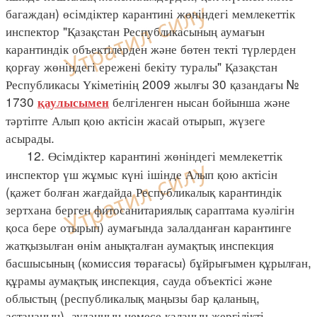
багаждан) өсімдіктер карантині жөніндегі мемлекеттік
инспектор "Қазақстан Республикасының аумағын
карантиндік объектілерден және бөтен текті түрлерден
қорғау жөніндегі ережені бекіту туралы" Қазақстан
Республикасы Үкіметінің 2009 жылғы 30 қазандағы №
1730
белгіленген нысан бойынша және
қаулысымен
тәртіпте Алып қою актісін жасай отырып, жүзеге
асырады.
12. Өсімдіктер карантині жөніндегі мемлекеттік
инспектор үш жұмыс күні ішінде Алып қою актісін
(қажет болған жағдайда Республикалық карантиндік
зертхана берген фитосанитариялық сараптама куәлігін
қоса бере отырып) аумағында залалданған карантинге
жатқызылған өнім анықталған аумақтық инспекция
басшысының (комиссия төрағасы) бұйрығымен құрылған,
құрамы аумақтық инспекция, сауда объектісі және
облыстың (республикалық маңызы бар қаланың,
астананың), ауданның немесе қаланың жергілікті