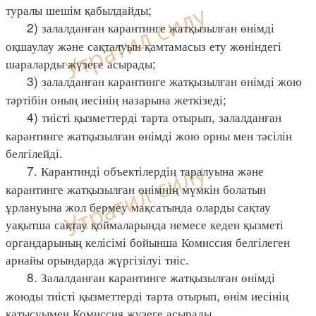
туралы шешім қабылдайды;
2) залалданған карантинге жатқызылған өнімді
оқшаулау және сақталуын қамтамасыз ету жөніндегі
шараларды жүзеге асырады;
3) залалданған карантинге жатқызылған өнімді жою
тәртібін оның иесінің назарына жеткізеді;
4) тиісті қызметтерді тарта отырып, залалданған
карантинге жатқызылған өнімді жою орны мен тәсілін
белгілейді.
7. Карантинді объектілердің таралуына және
карантинге жатқызылған өнімнің мүмкін болатын
ұрлануына жол бермеу мақсатында оларды сақтау
уақытша сақтау қоймаларында немесе кеден қызметі
органдарының келісімі бойынша Комиссия белгілеген
арнайы орындарда жүргізілуі тиіс.
8. Залалданған карантинге жатқызылған өнімді
жоюды тиісті қызметтерді тарта отырып, өнім иесінің
қатысуымен Комиссия жүзеге асырады.