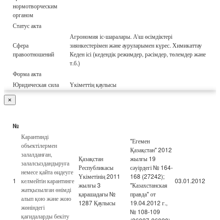
нормотворческим
органом
Статус акта
Агрономия іс-шаралары. А\ш өсімдіктері
Сфера
зиянкестерімен және ауруларымен күрес. Химикаттау
правоотношений
Кеден ісі (кедендік режимдер, рәсімдер, төлемдер және
т.б.)
Форма акта
Юридическая сила
Үкіметтің қаулысы
×
№
Карантинді
"Егемен
объектілермен
Қазақстан" 2012
залалданған,
Қазақстан
жылғы 19
залалсыздандыруға
Республикасы
сәуірдегі № 164-
немесе қайта өңдеуге
Үкіметінің 2011
168 (27242);
1
келмейтін карантинге
03.01.2012
жылғы 3
"Казахстанская
жатқызылған өнімді
қарашадағы №
правда" от
алып қою және жою
1287 Қаулысы
19.04.2012 г.,
жөніндегі
№ 108-109
қағидаларды бекіту