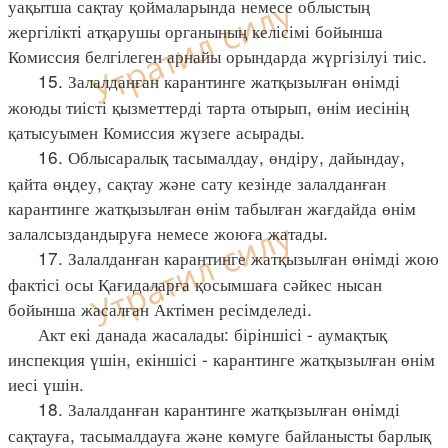
уақытша сақтау қоймаларында немесе облыстың
жергілікті атқарушы органының келісімі бойынша
Комиссия белгілеген арнайы орындарда жүргізілуі тиіс.
15. Залалданған карантинге жатқызылған өнімді
жоюды тиісті қызметтерді тарта отырып, өнім иесінің
қатысуымен Комиссия жүзеге асырады.
16. Облысаралық тасымалдау, өндіру, дайындау,
қайта өңдеу, сақтау және сату кезінде залалданған
карантинге жатқызылған өнім табылған жағдайда өнім
залалсыздандыруға немесе жоюға жатады.
17. Залалданған карантинге жатқызылған өнімді жою
фактісі осы Қағидаларға қосымшаға сәйкес нысан
бойынша жасалған Актімен ресімделеді.
Акт екі данада жасалады: біріншісі - аумақтық
инспекция үшін, екіншісі - карантинге жатқызылған өнім
иесі үшін.
18. Залалданған карантинге жатқызылған өнімді
сақтауға, тасымалдауға және көмуге байланысты барлық