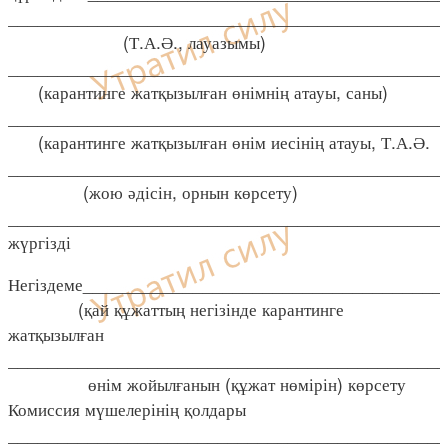
____________________________________________
(Т.А.Ә., лауазымы)
____________________________________________
(карантинге жатқызылған өнімнің атауы, саны)
___________________________________________
(карантинге жатқызылған өнім иесінің атауы, Т.А.Ә.
____________________________________________
(жою әдісін, орнын көрсету)
___________________________________________
жүргізді
Негіздеме___________________________________
(қай құжаттың негізінде карантинге
жатқызылған
___________________________________________
өнім жойылғанын (құжат нөмірін) көрсету
Комиссия мүшелерінің қолдары
____________________________________________