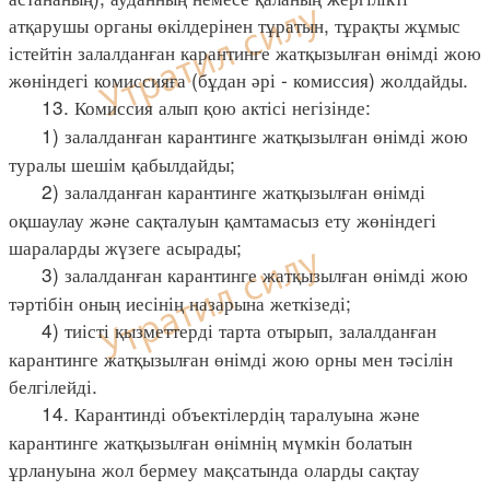
атқарушы органы өкілдерінен тұратын, тұрақты жұмыс
істейтін залалданған карантинге жатқызылған өнімді жою
жөніндегі комиссияға (бұдан әрі - комиссия) жолдайды.
13. Комиссия алып қою актісі негізінде:
1) залалданған карантинге жатқызылған өнімді жою
туралы шешім қабылдайды;
2) залалданған карантинге жатқызылған өнімді
оқшаулау және сақталуын қамтамасыз ету жөніндегі
шараларды жүзеге асырады;
3) залалданған карантинге жатқызылған өнімді жою
тәртібін оның иесінің назарына жеткізеді;
4) тиісті қызметтерді тарта отырып, залалданған
карантинге жатқызылған өнімді жою орны мен тәсілін
белгілейді.
14. Карантинді объектілердің таралуына және
карантинге жатқызылған өнімнің мүмкін болатын
ұрлануына жол бермеу мақсатында оларды сақтау