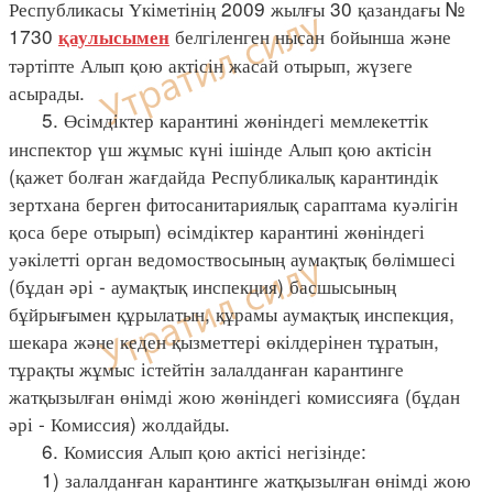
Республикасы Үкіметінің 2009 жылғы 30 қазандағы №
1730
белгіленген нысан бойынша және
қаулысымен
тәртіпте Алып қою актісін жасай отырып, жүзеге
асырады.
5. Өсімдіктер карантині жөніндегі мемлекеттік
инспектор үш жұмыс күні ішінде Алып қою актісін
(қажет болған жағдайда Республикалық карантиндік
зертхана берген фитосанитариялық сараптама куәлігін
қоса бере отырып) өсімдіктер карантині жөніндегі
уәкілетті орган ведомоствосының аумақтық бөлімшесі
(бұдан әрі - аумақтық инспекция) басшысының
бұйрығымен құрылатын, құрамы аумақтық инспекция,
шекара және кеден қызметтері өкілдерінен тұратын,
тұрақты жұмыс істейтін залалданған карантинге
жатқызылған өнімді жою жөніндегі комиссияға (бұдан
әрі - Комиссия) жолдайды.
6. Комиссия Алып қою актісі негізінде:
1) залалданған карантинге жатқызылған өнімді жою