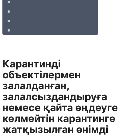
Карантинді
объектілермен
залалданған,
залалсыздандыруға
немесе қайта өңдеуге
келмейтін карантинге
жатқызылған өнімді