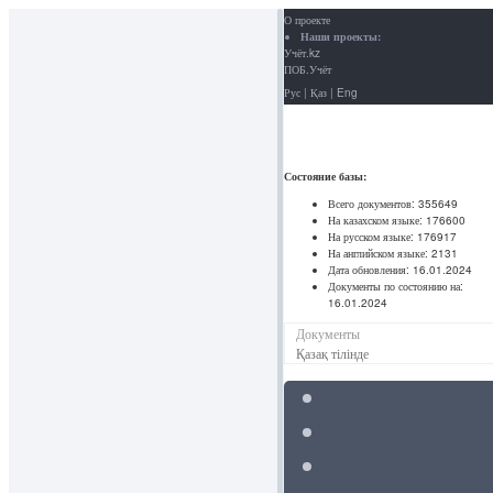
О проекте
Наши проекты:
Учёт.kz
ПОБ.Учёт
Рус
|
Қаз
|
Eng
Состояние базы:
Всего документов:
355649
На казахском языке:
176600
На русском языке:
176917
На английском языке:
2131
Дата обновления:
16.01.2024
Документы по состоянию на:
16.01.2024
Документы
Қазақ тілінде