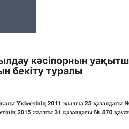
ылдау кәсіпорнын уақытш
ын бекіту туралы
икасы Үкіметінің 2011 жылғы 25 қазандағы 
етiнiң 2015 жылғы 31 қазандағы № 870 қау