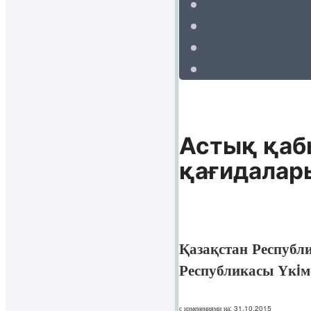
Астық қаб
қағидалар
Қазақстан Республ
Республикасы Үкiм
с изменениями на: 31.10.2015