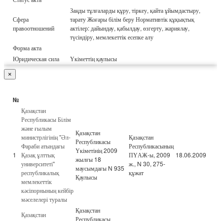
Заңды тұлғаларды құру, тіркеу, қайта ұйымдастыру,
Сфера
тарату Жоғары білім беру Нормативтік құқықтық
правоотношений
актілер: дайындау, қабылдау, өзгерту, жариялау,
түсіндіру, мемлекеттік есепке алу
Форма акта
Юридическая сила
Үкіметтің қаулысы
×
№
Қазақстан
Республикасы Білім
және ғылым
Қазақстан
министрлігінің "Әл-
Қазақстан
Республикасы
Фараби атындағы
Республикасының
Үкіметінің 2009
1
Қазақ ұлттық
ПҮАЖ-ы, 2009
18.06.2009
жылғы 18
университеті"
ж., N 30, 275-
маусымдағы N 935
республикалық
құжат
Қаулысы
мемлекеттік
кәсіпорнының кейбір
мәселелері туралы
Қазақстан
Қазақстан
Республикасы