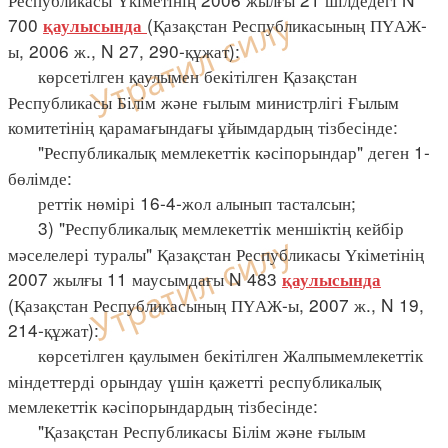
700
(Қазақстан Республикасының ПҮАЖ-
қаулысында
ы, 2006 ж., N 27, 290-құжат):
көрсетілген қаулымен бекітілген Қазақстан
Республикасы Білім және ғылым министрлігі Ғылым
комитетінің қарамағындағы ұйымдардың тізбесінде:
"Республикалық мемлекеттік кәсіпорындар" деген 1-
бөлімде:
реттік нөмірі 16-4-жол алынып тасталсын;
3) "Республикалық мемлекеттік меншіктің кейбір
мәселелері туралы" Қазақстан Республикасы Үкіметінің
2007 жылғы 11 маусымдағы N 483
қаулысында
(Қазақстан Республикасының ПҮАЖ-ы, 2007 ж., N 19,
214-құжат):
көрсетілген қаулымен бекітілген Жалпымемлекеттік
міндеттерді орындау үшін қажетті республикалық
мемлекеттік кәсіпорындардың тізбесінде:
"Қазақстан Республикасы Білім және ғылым