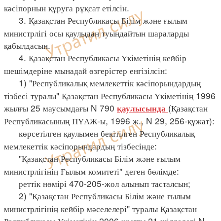
кәсіпорнын құруға рұқсат етілсін.
3. Қазақстан Республикасы Білім және ғылым
министрлігі осы қаулыдан туындайтын шараларды
қабылдасын.
4. Қазақстан Республикасы Үкіметінің кейбір
шешімдеріне мынадай өзгерістер енгізілсін:
1) "Республикалық мемлекеттік кәсіпорындардың
тізбесі туралы" Қазақстан Республикасы Үкіметінің 1996
жылғы 25 маусымдағы N 790
(Қазақстан
қаулысында
Республикасының ПҮАЖ-ы, 1996 ж., N 29, 256-құжат):
көрсетілген қаулымен бекітілген Республикалық
мемлекеттік кәсіпорындардың тізбесінде:
"Қазақстан Республикасы Білім және ғылым
министрлігінің Ғылым комитеті" деген бөлімде:
реттік нөмірі 470-205-жол алынып тасталсын;
2) "Қазақстан Республикасы Білім және ғылым
министрлігінің кейбір мәселелері" туралы Қазақстан
Республикасы Үкіметінің 2006 жылғы 21 шілдедегі N