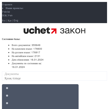
О проекте
Наши проекты:
Учёт.kz
ПОБ.Учёт
Рус
|
Қаз
|
Eng
Состояние базы:
Всего документов:
355649
На казахском языке:
176600
На русском языке:
176917
На английском языке:
2131
Дата обновления:
16.01.2024
Документы по состоянию на:
16.01.2024
Документы
Қазақ тілінде