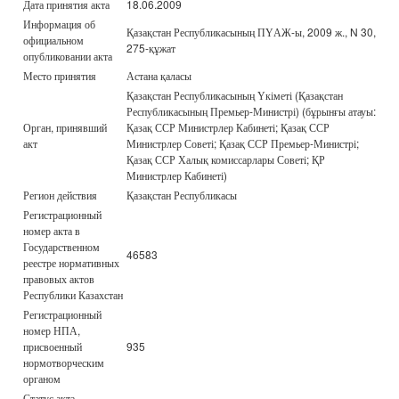
Дата принятия акта
18.06.2009
Информация об
Қазақстан Республикасының ПҮАЖ-ы, 2009 ж., N 30,
официальном
275-құжат
опубликовании акта
Место принятия
Астана қаласы
Қазақстан Республикасының Үкіметі (Қазақстан
Республикасының Премьер-Министрі) (бұрынғы атауы:
Орган, принявший
Қазақ ССР Министрлер Кабинеті; Қазақ ССР
акт
Министрлер Советі; Қазақ ССР Премьер-Министрі;
Қазақ ССР Халық комиссарлары Советі; ҚР
Министрлер Кабинеті)
Регион действия
Қазақстан Республикасы
Регистрационный
номер акта в
Государственном
46583
реестре нормативных
правовых актов
Республики Казахстан
Регистрационный
номер НПА,
присвоенный
935
нормотворческим
органом
Статус акта