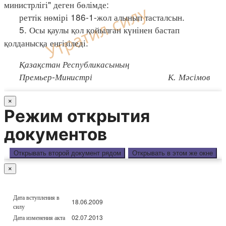
министрлігі" деген бөлімде:
реттік нөмірі 186-1-жол алынып тасталсын.
5. Осы қаулы қол қойылған күнінен бастап
қолданысқа енгізіледі.
Қазақстан Республикасының
Премьер-Министрі К. Мәсімов
×
Режим открытия
документов
Открывать второй документ рядом
Открывать в этом же окне
×
Дата вступления в
18.06.2009
силу
Дата изменения акта
02.07.2013