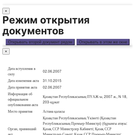
×
Режим открытия
документов
Открывать второй документ рядом
Открывать в этом же окне
×
Дата вступления в
02.06.2007
силу
Дата изменения акта
31.10.2015
Дата принятия акта
02.06.2007
Информация об
Қазақстан Республикасының ПҮАЖ-ы, 2007 ж., N 18,
официальном
203-құжат
опубликовании акта
Место принятия
Астана қаласы
Қазақстан Республикасының Үкіметі (Қазақстан
Республикасының Премьер-Министрі) (бұрынғы атауы:
Орган, принявший
Қазақ ССР Министрлер Кабинеті; Қазақ ССР
акт
Министрлер Советі; Қазақ ССР Премьер-Министрі;