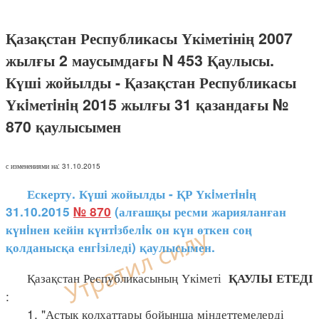
Қазақстан Республикасы Үкіметінің 2007
жылғы 2 маусымдағы N 453 Қаулысы.
Күші жойылды - Қазақстан Республикасы
Үкiметiнiң 2015 жылғы 31 қазандағы №
870 қаулысымен
с изменениями на: 31.10.2015
Ескерту. Күші жойылды - ҚР Үкiметiнiң
31.10.2015
№ 870
(алғашқы ресми жарияланған
күнiнен кейін күнтiзбелiк он күн өткен соң
қолданысқа енгiзіледі) қаулысымен.
Қазақстан Республикасының Үкіметі
ҚАУЛЫ ЕТЕДІ
:
1. "Астық қолхаттары бойынша міндеттемелерді