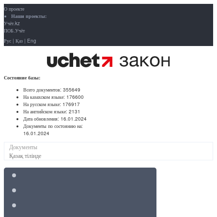
О проекте
Наши проекты:
Учёт.kz
ПОБ.Учёт
Рус
|
Қаз
|
Eng
Состояние базы:
Всего документов:
355649
На казахском языке:
176600
На русском языке:
176917
На английском языке:
2131
Дата обновления:
16.01.2024
Документы по состоянию на:
16.01.2024
Документы
Қазақ тілінде