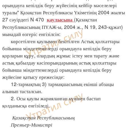
орындауға кепілдік беру жүйесінің кейбір мәселелері
туралы" Қазақстан Республикасы Үкіметінің 2004 жылғы
27 сәуірдегі N 470
(Қазақстан
қаулысына
Республикасының ПҮАЖ-ы, 2004 ж., N 19, 243-құжат)
мынадай өзгеріс енгізілсін:
көрсетілген қаулымен бекітілген Астық қолхаттары
бойынша міндеттемелерді орындауға кепілдік беру
қорларын құру, олардың жұмыс істеу мен тарату және
астық қабылдау кәсіпорындарының астық қолхаттары
бойынша міндеттемелерді орындауға кепілдік беру
жүйесіне қатысу ережесінде:
12-тармақтың 3) тармақшасының екінші абзацы
алынып тасталсын.
2. Осы қаулы жарияланған күнінен бастап
қолданысқа енгізіледі.
Қазақстан Республикасының
Премьер-Министрі