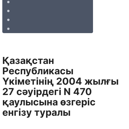
Қазақстан
Республикасы
Үкіметінің 2004 жылғы
27 сәуірдегі N 470
қаулысына өзгеріс
енгізу туралы