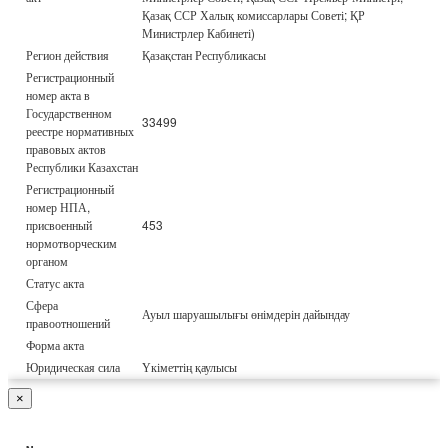
Қазақ ССР Халық комиссарлары Советі; ҚР
Министрлер Кабинеті)
Регион действия
Қазақстан Республикасы
Регистрационный
номер акта в
Государственном
33499
реестре нормативных
правовых актов
Республики Казахстан
Регистрационный
номер НПА,
присвоенный
453
нормотворческим
органом
Статус акта
Сфера
Ауыл шаруашылығы өнімдерін дайындау
правоотношений
Форма акта
Юридическая сила
Үкіметтің қаулысы
×