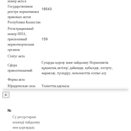
номер акта в
Государственном
18543
реестре нормативных
правовых актов
Республики Казахстан
Регистрационный
номер НПА,
присвоенный
159
нормотворческим
органом
Статус акта
Суларды қорғау және пайдалану Нормативтік
Сфера
құқықтық актілер: дайындау, қабылдау, өзгерту,
правоотношений
жариялау, түсіндіру, мемлекеттік есепке алу
Форма акта
Юридическая сила
Үкіметтің қаулысы
×
№
Су ресурстарын
кешендi пайдалану
мен қорғаудың