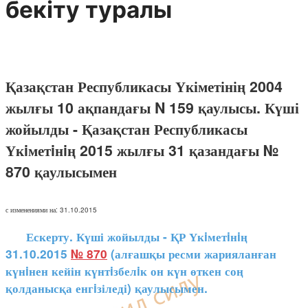
бекiту туралы
Қазақстан Республикасы Үкіметінің 2004
жылғы 10 ақпандағы N 159 қаулысы. Күші
жойылды - Қазақстан Республикасы
Үкiметiнiң 2015 жылғы 31 қазандағы №
870 қаулысымен
с изменениями на: 31.10.2015
Ескерту. Күші жойылды - ҚР Үкiметiнiң
31.10.2015
№ 870
(алғашқы ресми жарияланған
күнiнен кейін күнтiзбелiк он күн өткен соң
қолданысқа енгiзіледі) қаулысымен.