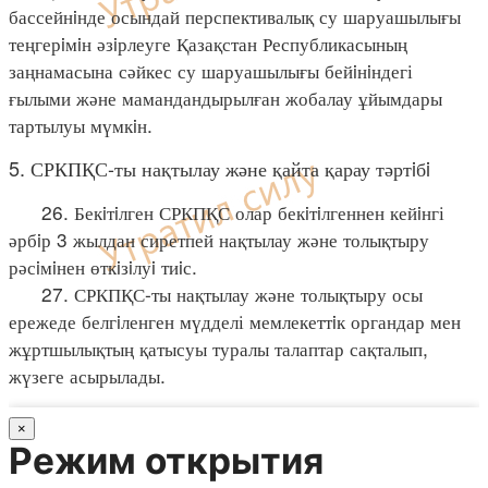
бассейнiнде осындай перспективалық су шаруашылығы
теңгерiмiн әзiрлеуге Қазақстан Республикасының
заңнамасына сәйкес су шаруашылығы бейiнiндегі
ғылыми және мамандандырылған жобалау ұйымдары
тартылуы мүмкiн.
5. СРКПҚС-ты нақтылау және қайта қарау тәртiбi
26. Бекiтiлген СРКПҚС олар бекiтiлгеннен кейiнгі
әрбiр 3 жылдан сиретпей нақтылау және толықтыру
рәсiмiнен өткiзiлуi тиiс.
27. СРКПҚС-ты нақтылау және толықтыру осы
ережеде белгiленген мүдделі мемлекеттiк органдар мен
жұртшылықтың қатысуы туралы талаптар сақталып,
жүзеге асырылады.
×
Режим открытия