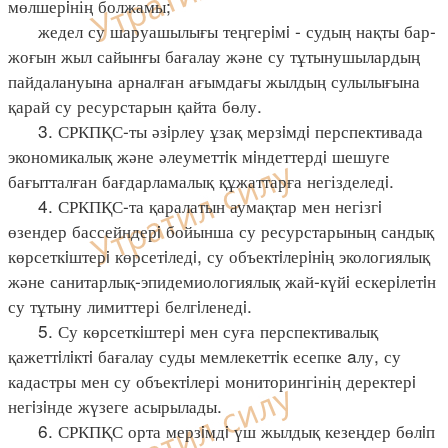
мөлшерiнің болжамы;
жедел су шаруашылығы теңгерiмi - судың нақты бар-
жоғын жыл сайынғы бағалау және су тұтынушылардың
пайдалануына арналған ағымдағы жылдың сулылығына
қарай су ресурстарын қайта бөлу.
3. СРКПҚС-ты әзiрлеу ұзақ мерзiмдi перспективада
экономикалық және әлеуметтiк мiндеттердi шешуге
бағытталған бағдарламалық құжаттарға негізделедi.
4. СРКПҚС-та қаралатын аумақтар мен негізгi
өзендер бассейндерi бойынша су ресурстарының сандық
көрсеткiштерi көрсетiледi, су объектiлерiнiң экологиялық
және санитарлық-эпидемиологиялық жай-күйi ескерiлетiн
су тұтыну лимиттері белгiленедi.
5. Су көрсеткiштерi мен суға перспективалық
қажеттiлiктi бағалау суды мемлекеттiк есепке aлу, су
кадастры мен су объектiлері мониторингінің деректерi
негiзiнде жүзеге асырылады.
6. СРКПҚС орта мерзiмдi үш жылдық кезеңдер бөлiп