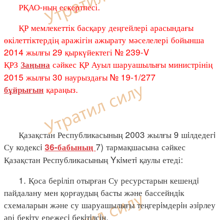
РҚАО-ның ескертпесі.
ҚР мемлекеттік басқару деңгейлері арасындағы
өкілеттіктердің аражігін ажырату мәселелері бойынша
2014 жылғы 29 қыркүйектегі № 239-V
ҚРЗ
сәйкес ҚР Ауыл шаруашылығы министрінің
Заңына
2015 жылғы 30 наурыздағы № 19-1/277
қараңыз.
бұйрығын
Қазақстан Республикасының 2003 жылғы 9 шiлдедегi
Су кодексi
7) тармақшасына сәйкес
36-бабының
Қазақстан Республикасының Yкiметi қаулы етеді:
1. Қоса берiліп отырған Су ресурстарын кешендi
пайдалану мен қорғаудың басты және бассейндiк
схемаларын және су шаруашылығы теңгерiмдерiн әзiрлеу
әрі бекiту ережесi бекiтiлсiн.