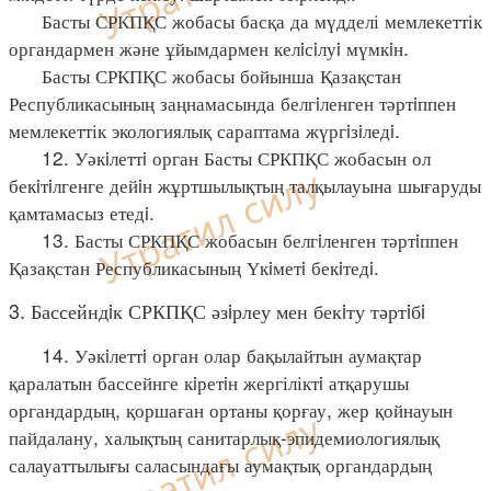
Басты СРКПҚС жобасы басқа да мүдделі мемлекеттік
органдармен және ұйымдармен келiсiлуi мүмкiн.
Басты СРКПҚС жобасы бойынша Қазақстан
Республикасының заңнамасында белгiленген тәртiппен
мемлекеттік экологиялық сараптама жүргiзiледi.
12. Уәкiлеттi орган Басты СРКПҚС жобасын ол
бекiтiлгенге дейiн жұртшылықтың талқылауына шығаруды
қамтамасыз етедi.
13. Басты СРКПҚС жобасын белгiленген тәртiппен
Қазақстан Республикасының Үкiметi бекiтедi.
3. Бассейндiк СРКПҚС әзiрлеу мен бекiту тәртiбi
14. Уәкiлеттi орган олар бақылайтын аумақтар
қаралатын бассейнге кiретiн жергіліктi атқарушы
органдардың, қоршаған ортаны қорғау, жер қойнауын
пайдалану, халықтың санитарлық-эпидемиологиялық
салауаттылығы саласындағы аумақтық органдардың