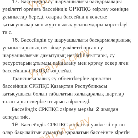
17. Бассейндік су шаруашылығы басқармалары
уәкiлеттi органға бассейндiк CPКПҚC әзiрлеу жөнiнде
ұсыныстар бередi, оларда бассейндiк кеңеске
қатысушылар мен жұртшылық ұсынымдары көрсетiлуi
тиiс.
18. Бассейндік су шаруашылығы басқармаларының
ұсыныстарының негiзiнде уәкiлеттi орган су
шаруашылығын дамытудың негiзгi бағыттары, су
ресурстарын ұтымды пайдалану мен қорғау ескерiлген
бассейндік СРКПҚС әзiрлейдi.
Трансшекаралық су объектiлерiне арналған
бассейндік СРКПҚС Қазақстан Республикасы
қатысушысы болып табылатын халықаралық шарттар
талаптары ескерiле отырып әзiрленедi.
Бассейндік СРКПҚС әзiрлеу мерзiмi 2 жылдан
аспауы тиiс.
19. Бассейндiк СРКПҚС жобасын уәкiлеттi орган
олар бақылайтын аумақтар қаралатын бассейнге кiретiн