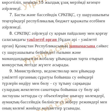
көрсетіліп, кемiнде 15 жылдық ұзақ мерзiмдi кезеңге
әзiрленедi.
7. Басты және бассейндік СРКПҚС, су шаруашылығы
теңгерiмдерi республикалық бюджет қаражаты есебiнен
әзiрленедi.
8. СРКПҚС әзiрлеудi су қорын пайдалану мен қорғау
саласындағы
(бұдан әрі - уәкiлеттi
уәкiлеттi орган
орган) Қазақстан Республикасының
сәйкес
заңнамасына
су шаруашылығы бейiнiндегi ғылыми және
мамандандырылған жобалау ұйымдарын тарта отырып
конкурстық негiзде жүзеге асырады.
9. Министрлiктер, ведомстволар мен ұйымдар
уәкiлеттi органның сұратуы бойынша су өнiмдерi
түрлерiн өндiру мен бөлу - су тұтыну сарқынды
сулардың жекелеген санаттары бойынша су бөлу әрі
ластаушы заттарды су объектiлерiне шығару көлемдерi,
аумақтық-бассейндік бөліністе су жiберу режимдерi мен
оның көлемi жөнiнде мәліметтер ұсынады.