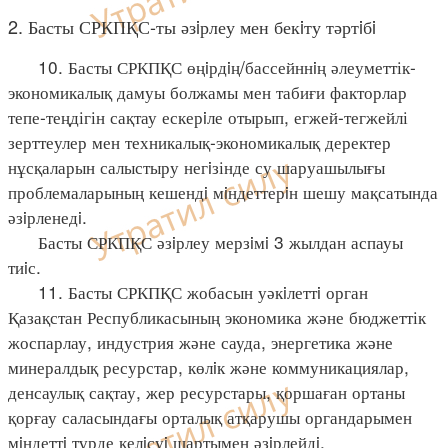
2. Басты СРКПҚС-ты әзiрлеу мен бекiту тәртiбi
10. Басты СРКПҚС өңiрдiң/бассейннiң әлеуметтік-
экономикалық дамуы болжамы мен табиғи факторлар
тепе-теңдігін сақтау ескерiле отырып, егжей-тегжейлі
зерттеулер мен техникалық-экономикалық деректер
нұсқаларын салыстыру негiзінде су шаруашылығы
проблемаларының кешендi мiндеттерiн шешу мақсатында
әзiрленедi.
Басты СРКПҚС әзiрлеу мерзiмi 3 жылдан аспауы
тиiс.
11. Басты СРКПҚС жобасын уәкiлеттi орган
Қазақстан Республикасының экономика және бюджеттік
жоспарлау, индустрия және сауда, энергетика және
минералдық ресурстар, көлiк және коммуникациялар,
денсаулық сақтау, жер ресурстары, қоршаған ортаны
қорғау саласындағы орталық атқарушы органдарымен
мiндеттi түрде келiсуi шартымен әзiрлейдi.