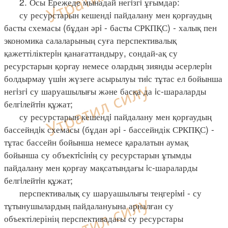
2. Осы Ережеде мынадай негiзгi ұғымдар:
су ресурстарын кешендi пайдалану мен қорғаудың
басты схемасы (бұдан әрi - басты СРКПҚС) - халық пен
экономика салаларының суға перспективалық
қажеттіліктерiн қанағаттандыру, сондай-ақ су
ресурстарын қорғау немесе олардың зиянды әсерлерiн
болдырмау үшiн жүзеге асырылуы тиiс тұтас ел бойынша
негiзгi су шаруашылығы және басқа да iс-шараларды
белгiлейтiн құжат;
су ресурстарын кешендi пайдалану мен қорғаудың
бассейндiк схемасы (бұдан әрi - бассейндік СРКПҚС) -
тұтас бассейн бойынша немесе қаралатын аумақ
бойынша су объектiсiнiң су ресурстарын ұтымды
пайдалану мен қорғау мақсатындағы iс-шараларды
белгiлейтiн құжат;
перспективалық су шаруашылығы теңгерiмi - су
тұтынушылардың пайдалануына арналған су
объектілерінің перспективадағы су ресурстары