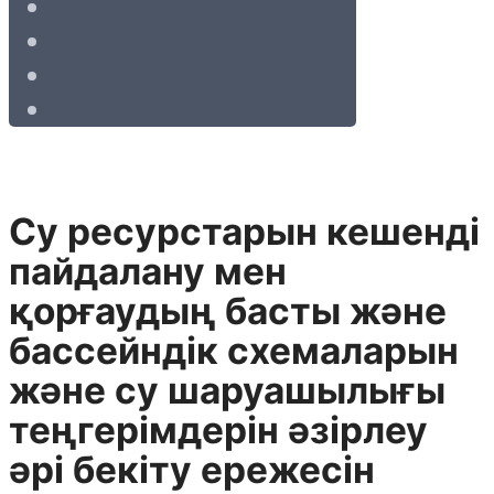
Су ресурстарын кешендi
пайдалану мен
қорғаудың басты және
бассейндiк схемаларын
және су шаруашылығы
теңгерімдерін әзiрлеу
әрi бекiту ережесiн