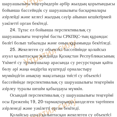
шаруашылығы теңгерiмдерiн әрбiр жылдың қорытындысы
бойынша бассейндiк су шаруашылығы басқармалары
әзiрлейдi және келесi жылдың сәуiр айынан кешiктiрмей
уәкiлеттi орган бекiтедi.
24. Тұтас ел бойынша перспективалық су
шаруашылығы теңгерiмi басты СРКПҚС-тың құрамдас
бөлiгi болып табылады және оның құрамында бекiтiледi.
25. Жекелеген су объектiсi бассейнiнде қолайсыз
ахуал қалыптасқан жағдайда Қазақстан Республикасының
Үкiметi су тұтынушылар арасында су ресурстарын қайта
бөлу әрi жаңа өндiргiш күштердi орналастыру
мүмкiндiгін анықтау мақсатында тиiстi су объектiсi
бассейнiнде перспективалық су шаруашылығы теңгерiмiн
әзiрлеу туралы шешiм қабылдауы мүмкiн.
Осындай перспективалық су шаруашылығы теңгерiмi
осы Ереженiң 19, 20-тармақтарында көзделген тәртiппен
әзiрленедi және уәкiлеттi орган бекiтедi.
Қолайсыз ахуал қалыптасқан жекелеген су объектiсi