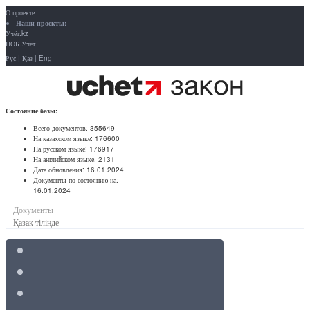
О проекте
Наши проекты:
Учёт.kz
ПОБ.Учёт
Рус
|
Қаз
|
Eng
Состояние базы:
Всего документов:
355649
На казахском языке:
176600
На русском языке:
176917
На английском языке:
2131
Дата обновления:
16.01.2024
Документы по состоянию на:
16.01.2024
Документы
Қазақ тілінде