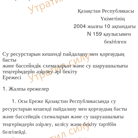
Қазақстан Республикасы
Үкіметінің
2004 жылғы 10 ақпандағы
N 159 қаулысымен
бекiтiлген
Су ресурстарын кешендi пайдалану мен қорғаудың
басты
және бассейндiк схемаларын және су шаруашылығы
теңгерiмдерiн әзiрлеу әрi бекіту
Ережесі
1. Жалпы ережелер
1. Осы Ереже Қазақстан Республикасында су
ресурстарын кешендi пайдалану мен қорғаудың басты
және бассейндiк схемаларын және су шаруашылығы
теңгерiмдерiн әзiрлеу, келiсу және бекiту тәртiбiн
белгiлейдi.