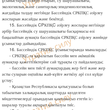
ұсыныстарын ескере отырып, су шаруашылығы,
экологиялық және санитарлық-эпидемиологиялық
жағдайды талдау негiзiнде Бассейндік СРКПҚС әзiрлеу
жоспарын жасайды және бекiтедi.
15. Бассейндік CPКПҚC әзiрлеу жоспары негiзінде
әрбiр бассейндiк су шаруашылығы басқармасы өзі
бақылайтын аумақта бассейндік СРКПҚС әзiрлеу жөнiнде
ұсыныстар дайындайды.
16. Бассейндік СРКПҚС ұсыныстарында мыналарды:
- СРКПҚС-та қаралатын бассейн мен әкiмшiлiк
аумақтар қажеттiлiктерiне сай тұрақты су пайдалануды;
- бассейн мен тиiстi аумақтардың жер бетi және жер
асты суларын оңтайлы жай-күйге жеткiзу әрi сол күйде
ұстау;
- Қазақстан Республикасы қатысушысы болып
табылатын халықаралық шарттарда көзделген
мiндеттемелердi орындауын қамтамасыз ететiн іс-
шаралар туралы ақпарат қамтылуы тиiс.