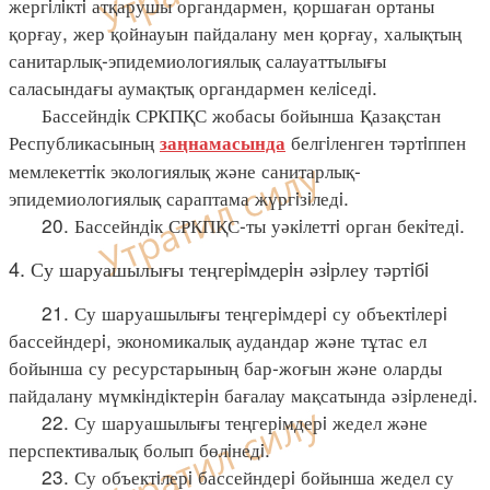
жергiлiктi атқарушы органдармен, қоршаған ортаны
қорғау, жер қойнауын пайдалану мен қорғау, халықтың
санитарлық-эпидемиологиялық салауаттылығы
саласындағы аумақтық органдармен келiседi.
Бассейндiк СРКПҚС жобасы бойынша Қазақстан
Республикасының
белгiленген тәртiппен
заңнамасында
мемлекеттiк экологиялық және санитарлық-
эпидемиологиялық сараптама жүргiзiледi.
20. Бассейндiк СРКПҚС-ты уәкiлеттi орган бекiтедi.
4. Су шаруашылығы теңгерiмдерiн әзiрлеу тәртiбi
21. Су шаруашылығы теңгерiмдерi су объектiлерi
бассейндерi, экономикалық аудандар және тұтас ел
бойынша су ресурстарының бар-жоғын және оларды
пайдалану мүмкiндiктерiн бағалау мақсатында әзiрленедi.
22. Су шаруашылығы теңгерiмдерi жедел және
перспективалық болып бөлiнедi.
23. Су объектiлерi бассейндерi бойынша жедел су