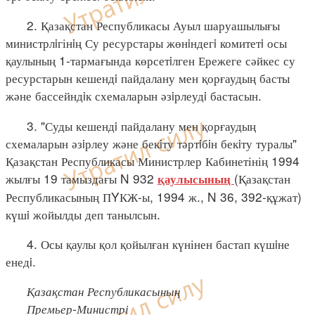
2. Қазақстан Республикасы Ауыл шаруашылығы
министрлiгінiң Су ресурстары жөнiндегi комитетi осы
қаулының 1-тармағында көрсетiлген Ережеге сәйкес су
ресурстарын кешендi пайдалану мен қорғаудың басты
және бассейндiк схемаларын әзiрлеудi бастасын.
3. "Суды кешендi пайдалану мен қорғаудың
схемаларын әзiрлеу және бекiту тәртiбiн бекiту туралы"
Қазақстан Республикасы Министрлер Кабинетінің 1994
жылғы 19 тамыздағы N 932
(Қазақстан
қаулысының
Республикасының ПYКЖ-ы, 1994 ж., N 36, 392-құжат)
күшi жойылды деп танылсын.
4. Осы қаулы қол қойылған күнінен бастап күшiне
енедi.
Қазақстан Республикасының
Премьер-Министрі