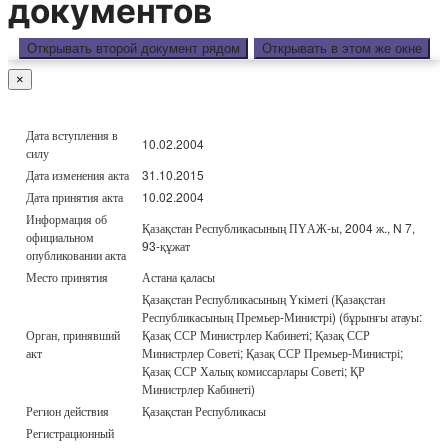
документов
Открывать второй документ рядом
Открывать в этом же окне
×
Дата вступления в
10.02.2004
силу
Дата изменения акта
31.10.2015
Дата принятия акта
10.02.2004
Информация об
Қазақстан Республикасының ПҮАЖ-ы, 2004 ж., N 7,
официальном
93-құжат
опубликовании акта
Место принятия
Астана қаласы
Қазақстан Республикасының Үкіметі (Қазақстан
Республикасының Премьер-Министрі) (бұрынғы атауы:
Орган, принявший
Қазақ ССР Министрлер Кабинеті; Қазақ ССР
акт
Министрлер Советі; Қазақ ССР Премьер-Министрі;
Қазақ ССР Халық комиссарлары Советі; ҚР
Министрлер Кабинеті)
Регион действия
Қазақстан Республикасы
Регистрационный