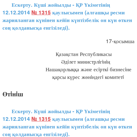
Ескерту. Күші жойылды - ҚР Үкіметінің
12.12.2014
№ 1315
қаулысымен (алғашқы ресми
жарияланған күнінен кейін күнтізбелік он күн өткен
соң қолданысқа енгізіледі).
17-қосымша
Қазақстан Республикасы
Әдiлет министрлiгiнiң
Нашақорлыққа және есiрткi бизнесiне
қарсы күрес жөнiндегi комитетi
Өтiнiш
Ескерту. Күші жойылды - ҚР Үкіметінің
12.12.2014
№ 1315
қаулысымен (алғашқы ресми
жарияланған күнінен кейін күнтізбелік он күн өткен
соң қолданысқа енгізіледі).