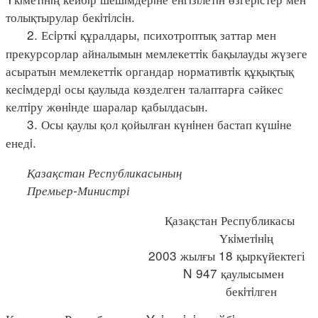
толықтырулар бекiтiлсiн.
2. Есiрткi құралдары, психотроптық заттар мен
прекурсорлар айналымын мемлекеттiк бақылауды жүзеге
асыратын мемлекеттiк органдар нормативтiк құқықтық
кесiмдердi осы қаулыда көзделген талаптарға сәйкес
келтiру жөнiнде шаралар қабылдасын.
3. Осы қаулы қол қойылған күнiнен бастап күшiне
енедi.
Қазақстан Республикасының
Премьер-Министрі
Қазақстан Республикасы
Үкiметiнiң
2003 жылғы 18 қыркүйектегі
N 947 қаулысымен
бекiтiлген