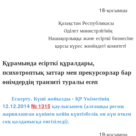
18-қосымша
Қазақстан Республикасы
Әдiлет министрлiгiнiң
Нашақорлыққа және есiрткi бизнесiне
қарсы күрес жөнiндегi комитетi
Құрамында есірткі құралдары,
психотроптық заттар мен прекурсорлар бар
өнімдердің транзиті туралы есеп
Ескерту. Күші жойылды - ҚР Үкіметінің
12.12.2014
№ 1315
қаулысымен (алғашқы ресми
жарияланған күнінен кейін күнтізбелік он күн өткен
соң қолданысқа енгізіледі).
19-қосымша