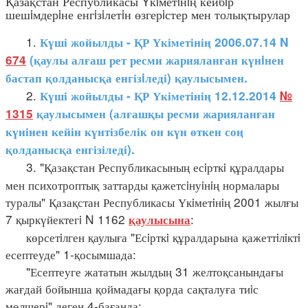
Қазақстан Республикасы Yкiметiнiң кейбiр
шешiмдерiне енгiзiлетiн өзгерiстер мен толықтырулар
1.
Күші жойылды - ҚР Үкіметінің 2006.07.14 N
674
(қаулы алғаш рет ресми жарияланған күнiнен
бастап қолданысқа енгізiледі) қаулысымен.
2.
Күші жойылды - ҚР Үкіметінің 12.12.2014
№
1315
қаулысымен (алғашқы ресми жарияланған
күнінен кейін күнтізбелік он күн өткен соң
қолданысқа енгізіледі).
3. "Қазақстан Республикасының есiрткi құралдары
мен психотроптық заттарды қажетсiнуiнiң нормалары
туралы" Қазақстан Республикасы Үкiметiнiң 2001 жылғы
7 қыркүйектегi N 1162
:
қаулысына
көрсетiлген қаулыға "Есiрткi құралдарына қажеттiлiктi
есептеуде" 1-қосымшада:
"Есептеуге жататын жылдың 31 желтоқсанындағы
жағдай бойынша қоймадағы қорда сақталуға тиiс
мөлшерi" деген 4-бағанда: