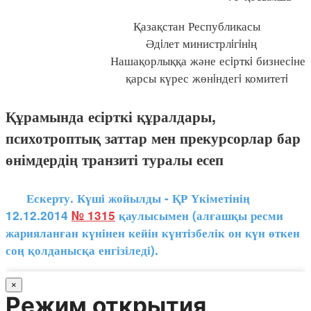
Қазақстан Республикасы
Әдiлет министрлiгiнiң
Нашақорлыққа және есiрткi бизнесiне
қарсы күрес жөнiндегi комитетi
Құрамында есірткі құралдары,
психотроптық заттар мен прекурсорлар бар
өнімдердің транзиті туралы есеп
Ескерту. Күші жойылды - ҚР Үкіметінің
12.12.2014
№ 1315
қаулысымен (алғашқы ресми
жарияланған күнінен кейін күнтізбелік он күн өткен
соң қолданысқа енгізіледі).
×
Режим открытия