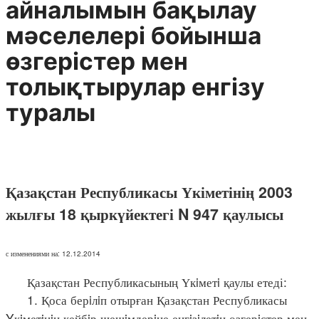
айналымын бақылау
мәселелерi бойынша
өзгерiстер мен
толықтырулар енгiзу
туралы
Қазақстан Республикасы Үкіметінің 2003
жылғы 18 қыркүйектегі N 947 қаулысы
с изменениями на: 12.12.2014
Қазақстан Республикасының Үкiметi қаулы етеді:
1. Қоса берiлiп отырған Қазақстан Республикасы
Yкiметiнiң кейбiр шешiмдерiне енгiзiлетiн өзгерiстер мен