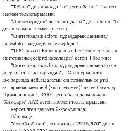
"Тебаин" деген жолда "кг" деген баған "1" деген
санмен толықтырылсын;
"Дримеперидин" деген жолда "кг" деген баған "5"
деген санмен толықтырылсын;
"Синтетикалық есiрткi құралдарын дайындау
көлемiнiң жылдық есептеулерiнде":
"1961 жылғы Конвенцияның II тiзiмiне енгiзiлген
синтетикалық есiрткi құралдары" деген II бөлiмде:
"Синтетикалық есiрткi құралдарын дайындайтын
өнеркәсiптiк кәсiпорындар", " Әр өнеркәсiптiк
кәсiпорында дайындалатын синтетикалық есiрткi
заттарының мөлшерi (килограммен)" деген бағандар
"Тримеперидин", "200" деген бағандармен және
"Химфарм" ААҚ деген жолмен толықтырылсын;
көрсетiлген қаулыға 2-қосымшада:
IV тiзiмде:
"Фенобарбитал" деген жолда "2215,670" деген
сандар "19803,670" сандармен ауыстырылсын.