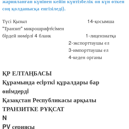
жарияланған күнінен кейін күнтізбелік он күн өткен
соң қолданысқа енгізіледі).
Түсі Қызыл 14-қосымша
"Транзит" микрошрифтiсiмен
бiрдей нөмiрлi 4 бланк 1-лицензиатқа
2-экспорттаушы ел
3-импорттаушы ел
4-кеден органы
ҚР ЕЛТАҢБАСЫ
Құрамында есiрткi құралдары бар
өнiмдердi
Қазақстан Республикасы арқылы
ТРАНЗИТКЕ РҰҚСАТ
N
PV сериясы