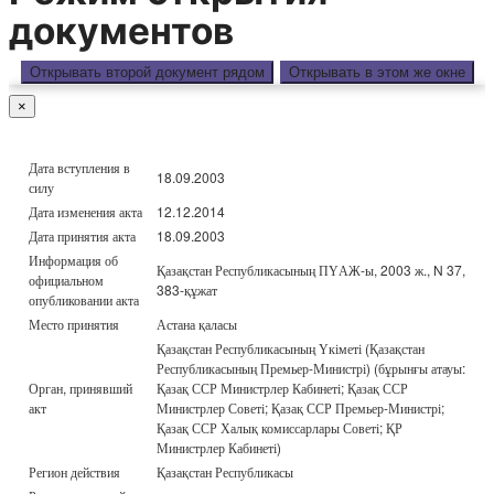
документов
Открывать второй документ рядом
Открывать в этом же окне
×
Дата вступления в
18.09.2003
силу
Дата изменения акта
12.12.2014
Дата принятия акта
18.09.2003
Информация об
Қазақстан Республикасының ПҮАЖ-ы, 2003 ж., N 37,
официальном
383-құжат
опубликовании акта
Место принятия
Астана қаласы
Қазақстан Республикасының Үкіметі (Қазақстан
Республикасының Премьер-Министрі) (бұрынғы атауы:
Орган, принявший
Қазақ ССР Министрлер Кабинеті; Қазақ ССР
акт
Министрлер Советі; Қазақ ССР Премьер-Министрі;
Қазақ ССР Халық комиссарлары Советі; ҚР
Министрлер Кабинеті)
Регион действия
Қазақстан Республикасы