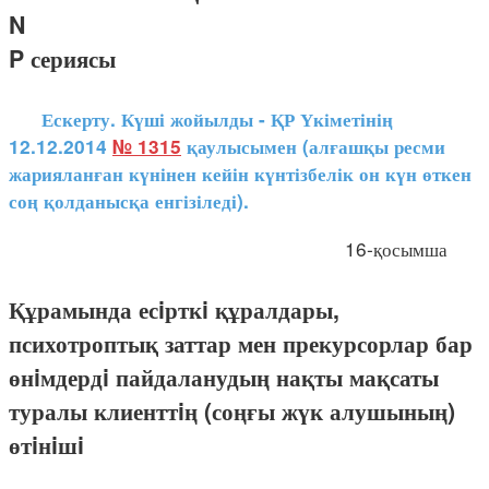
N
P сериясы
Ескерту. Күші жойылды - ҚР Үкіметінің
12.12.2014
№ 1315
қаулысымен (алғашқы ресми
жарияланған күнінен кейін күнтізбелік он күн өткен
соң қолданысқа енгізіледі).
16-қосымша
Құрамында есiрткi құралдары,
психотроптық заттар мен прекурсорлар бар
өнiмдердi пайдаланудың нақты мақсаты
туралы клиенттiң (соңғы жүк алушының)
өтiнiшi