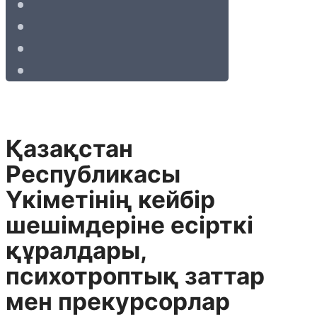
Қазақстан
Республикасы
Үкiметiнiң кейбiр
шешiмдерiне есiрткi
құралдары,
психотроптық заттар
мен прекурсорлар