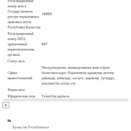
Регистрационный
номер акта в
Государственном
16959
реестре нормативных
правовых актов
Республики Казахстан
Регистрационный
номер НПА,
присвоенный
947
нормотворческим
органом
Статус акта
Маскүнемдікпен, нашақорлықпен және есірткі
Сфера
бизнесімен күрес Нормативтік құқықтық актілер:
правоотношений
дайындау, қабылдау, өзгерту, жариялау, түсіндіру,
мемлекеттік есепке алу
Форма акта
Юридическая сила
Үкіметтің қаулысы
×
№
Қазақстан Республикасы