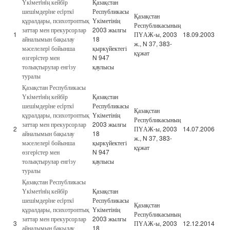
Үкiметiнiң кейбiр
Қазақстан
шешiмдерiне есiрткi
Республикасы
Қазақстан
құралдары, психотроптық
Үкіметінің
Республикасының
заттар мен прекурсорлар
2003 жылғы
1
ПҮАЖ-ы, 2003
18.09.2003
айналымын бақылау
18
ж., N 37, 383-
мәселелерi бойынша
қыркүйектегі
құжат
өзгерiстер мен
N 947
толықтырулар енгiзу
қаулысы
туралы
Қазақстан Республикасы
Үкiметiнiң кейбiр
Қазақстан
шешiмдерiне есiрткi
Республикасы
Қазақстан
құралдары, психотроптық
Үкіметінің
Республикасының
заттар мен прекурсорлар
2003 жылғы
2
ПҮАЖ-ы, 2003
14.07.2006
айналымын бақылау
18
ж., N 37, 383-
мәселелерi бойынша
қыркүйектегі
құжат
өзгерiстер мен
N 947
толықтырулар енгiзу
қаулысы
туралы
Қазақстан Республикасы
Үкiметiнiң кейбiр
Қазақстан
шешiмдерiне есiрткi
Республикасы
Қазақстан
құралдары, психотроптық
Үкіметінің
Республикасының
заттар мен прекурсорлар
2003 жылғы
3
ПҮАЖ-ы, 2003
12.12.2014
айналымын бақылау
18