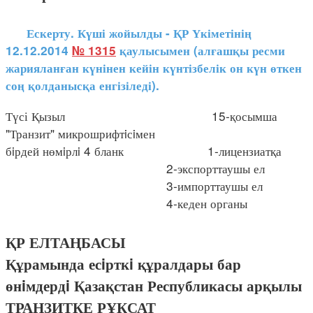
Ескерту. Күші жойылды - ҚР Үкіметінің
12.12.2014
№ 1315
қаулысымен (алғашқы ресми
жарияланған күнінен кейін күнтізбелік он күн өткен
соң қолданысқа енгізіледі).
Түсі Қызыл 15-қосымша
"Транзит" микрошрифтiсiмен
бiрдей нөмiрлi 4 бланк 1-лицензиатқа
2-экспорттаушы ел
3-импорттаушы ел
4-кеден органы
ҚР ЕЛТАҢБАСЫ
Құрамында есiрткi құралдары бар
өнiмдердi Қазақстан Республикасы арқылы
ТРАНЗИТКЕ РҰҚСАТ