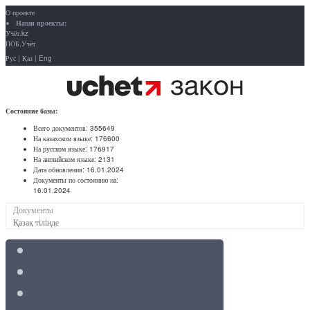
О проекте
Наши проекты:
Учёт.kz
ПОБ.Учёт
Рус
|
Қаз
|
Eng
Состояние базы:
Всего документов:
355649
На казахском языке:
176600
На русском языке:
176917
На английском языке:
2131
Дата обновления:
16.01.2024
Документы по состоянию на:
16.01.2024
Документы
Қазақ тілінде