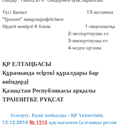
Түсі Қызыл 13-қосымша
"Транзит" микрошрифтiсiмен
бiрдей нөмiрлi 4 бланк 1-лицензиатқа
2-экспорттаушы ел
3-импорттаушы ел
4-кеден органы
ҚР ЕЛТАҢБАСЫ
Құрамында есiрткi құралдары бар
өнiмдердi
Қазақстан Республикасы арқылы
ТРАНЗИТКЕ РҰҚСАТ
Ескерту. Күші жойылды - ҚР Үкіметінің
12.12.2014
№ 1315
қаулысымен (алғашқы ресми