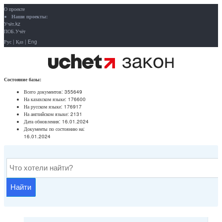
О проекте
Наши проекты:
Учёт.kz
ПОБ.Учёт
Рус
|
Қаз
|
Eng
Состояние базы:
Всего документов:
355649
На казахском языке:
176600
На русском языке:
176917
На английском языке:
2131
Дата обновления:
16.01.2024
Документы по состоянию на:
16.01.2024
Найти