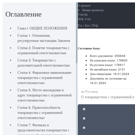
О проекте
Наши проекты:
Оглавление
Учёт.kz
ПОБ.Учёт
Рус
|
Қаз
|
Eng
Глава I. ОБЩИЕ ПОЛОЖЕНИЯ
Статья 1. Отношения,
регулируемые настоящим Законом
Статья 2. Понятие товарищества с
Состояние базы:
ограниченной ответственностью
Всего документов:
355649
Статья 3. Товарищество с
На казахском языке:
176600
На русском языке:
176917
дополнительной ответственностью
На английском языке:
2131
Статья 4. Фирменное наименование
Дата обновления:
16.01.2024
товарищества с ограниченной
Документы по состоянию на:
ответственностью
16.01.2024
Статья 5. Место нахождения и
на Русском
адрес товарищества с ограниченной
О товариществах с ограниченной и
ответственностью
Статья 6. Правоспособность
товарищества с ограниченной
ответственностью
Статья 7. Филиалы и
представительства товарищества с