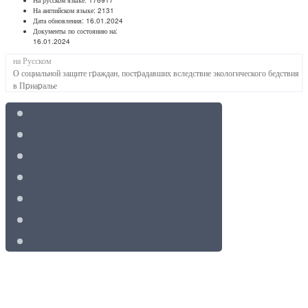
На английском языке:
2131
Дата обновления:
16.01.2024
Документы по состоянию на:
16.01.2024
на Русском
О социальной защите гpаждан, постpадавших вследствие экологического бедствия
в Пpиаpалье