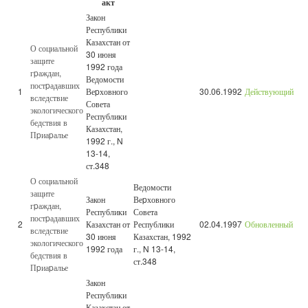
акт
Закон
Республики
Казахстан от
О социальной
30 июня
защите
1992 года
гpаждан,
Ведомости
постpадавших
1
Веpховного
30.06.1992
Действующий
вследствие
Совета
экологического
Республики
бедствия в
Казахстан,
Пpиаpалье
1992 г., N
13-14,
ст.348
О социальной
Ведомости
защите
Закон
Веpховного
гpаждан,
Республики
Совета
постpадавших
2
Казахстан от
Республики
02.04.1997
Обновленный
вследствие
30 июня
Казахстан, 1992
экологического
1992 года
г., N 13-14,
бедствия в
ст.348
Пpиаpалье
Закон
Республики
Казахстан от