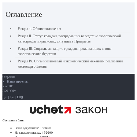
Оглавление
Раздел 1. Общие положения
Раздел II. Статус граждан, пострадавших вследствие экологической
катастрофы и кризисных ситуаций в Приаралье
Раздел III. Социальная защита граждан, проживающих в зоне
экологического бедствия
Раздел IV. Организационный и экономический механизм реализации
настоящего Закона
О проекте
Наши проекты:
Учёт.kz
ПОБ.Учёт
Рус
|
Қаз
|
Eng
Состояние базы:
Всего документов:
355649
На казахском языке:
176600
На русском языке:
176917