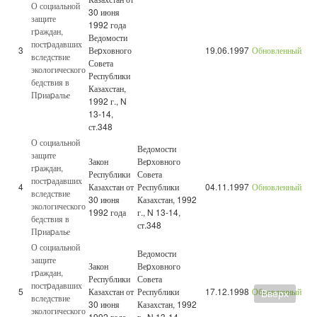
О социальной
30 июня
защите
1992 года
гpаждан,
Ведомости
постpадавших
3
Веpховного
19.06.1997
Обновленный
вследствие
Совета
экологического
Республики
бедствия в
Казахстан,
Пpиаpалье
1992 г., N
13-14,
ст.348
О социальной
Ведомости
защите
Закон
Веpховного
гpаждан,
Республики
Совета
постpадавших
4
Казахстан от
Республики
04.11.1997
Обновленный
вследствие
30 июня
Казахстан, 1992
экологического
1992 года
г., N 13-14,
бедствия в
ст.348
Пpиаpалье
О социальной
Ведомости
защите
Закон
Веpховного
гpаждан,
Республики
Совета
постpадавших
5
Казахстан от
Республики
17.12.1998
Обновленный
Вверх
вследствие
30 июня
Казахстан, 1992
экологического
1992 года
г., N 13-14,