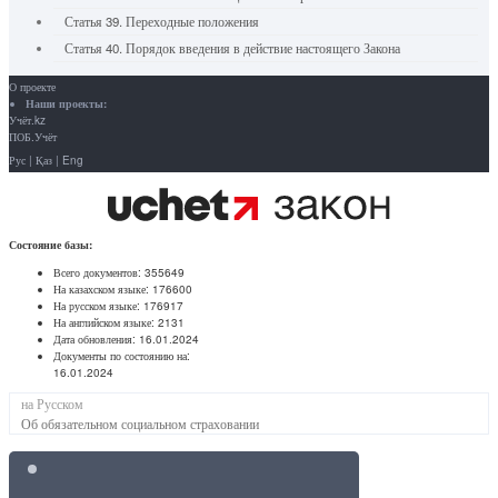
Статья 39. Переходные положения
Статья 40. Порядок введения в действие настоящего Закона
О проекте
Наши проекты:
Учёт.kz
ПОБ.Учёт
Рус
|
Қаз
|
Eng
Состояние базы:
Всего документов:
355649
На казахском языке:
176600
На русском языке:
176917
На английском языке:
2131
Дата обновления:
16.01.2024
Документы по состоянию на:
16.01.2024
на Русском
Об обязательном социальном страховании