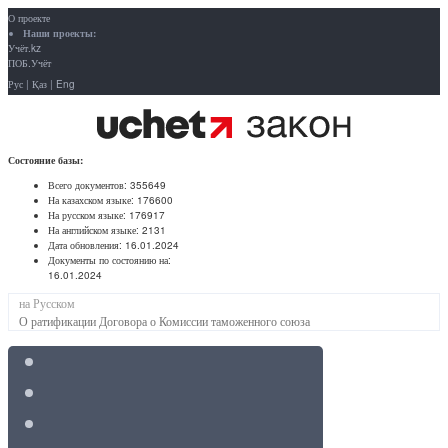
О проекте
Наши проекты:
Учёт.kz
ПОБ.Учёт
Рус
|
Қаз
|
Eng
Состояние базы:
Всего документов:
355649
На казахском языке:
176600
На русском языке:
176917
На английском языке:
2131
Дата обновления:
16.01.2024
Документы по состоянию на:
16.01.2024
на Русском
О ратификации Договора о Комиссии таможенного союза