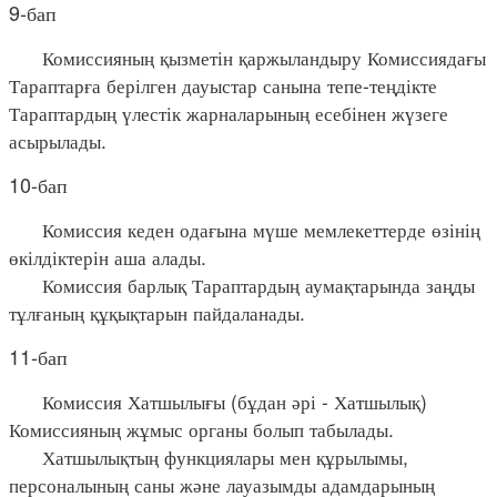
9-бап
Комиссияның қызметін қаржыландыру Комиссиядағы
Тараптарға берілген дауыстар санына тепе-теңдікте
Тараптардың үлестік жарналарының есебінен жүзеге
асырылады.
10-бап
Комиссия кеден одағына мүше мемлекеттерде өзінің
өкілдіктерін аша алады.
Комиссия барлық Тараптардың аумақтарында заңды
тұлғаның құқықтарын пайдаланады.
11-бап
Комиссия Хатшылығы (бұдан әрі - Хатшылық)
Комиссияның жұмыс органы болып табылады.
Хатшылықтың функциялары мен құрылымы,
персоналының саны және лауазымды адамдарының