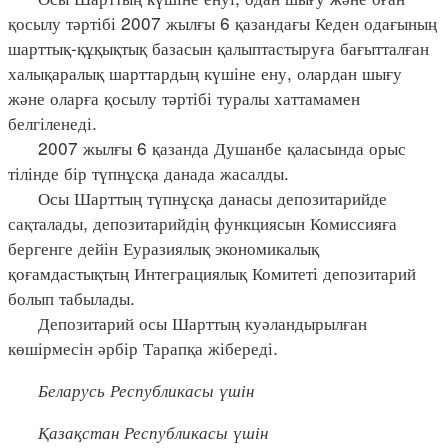
қосылу тәртібі 2007 жылғы 6 қазандағы Кеден одағының
шарттық-құқықтық базасын қалыптастыруға бағытталған
халықаралық шарттардың күшіне ену, олардан шығу
және оларға қосылу тәртібі туралы хаттамамен
белгіленеді.
2007 жылғы 6 қазанда Душанбе қаласында орыс
тілінде бір түпнұсқа данада жасалды.
Осы Шарттың түпнұсқа данасы депозитарийде
сақталады, депозитарийдің функциясын Комиссияға
бергенге дейін Еуразиялық экономикалық
қоғамдастықтың Интеграциялық Комитеті депозитарий
болып табылады.
Депозитарий осы Шарттың куәландырылған
көшірмесін әрбір Тарапқа жібереді.
Беларусь Республикасы үшін
Қазақстан Республикасы үшін