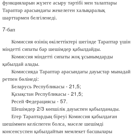
функцияларын жүзеге асыру тәртібі мен талаптары
Тараптар арасындағы жекелеген халықаралық
шарттармен белгіленеді.
7-бап
Комиссия өзінің өкілеттіктері шегінде Тараптар үшін
міндетті сипаты бар шешімдер қабылдайды.
Комиссия міндетті сипаты жоқ ұсынымдарды
қабылдай алады.
Комиссияда Тараптар арасындағы дауыстар мынадай
ретпен бөлінеді:
Беларусь Республикасы - 21,5;
Қазақстан Республикасы - 21,5;
Ресей Федерациясы - 57.
Шешімдер 2/3 көпшілік дауыспен қабылданады.
Егер Тараптардың біреуі Комиссия қабылдаған
шешіммен келіспеген болса, мәселе шешімді
консенсуспен қабылдайтын мемлекет басшылары