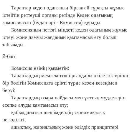
Тараптар кеден одағының бірыңғай тұрақты жұмыс
істейтін реттеуші органы ретінде Кеден одағының
комиссиясын (бұдан әрі - Комиссия) құрады.
Комиссияның негізгі міндеті кеден одағының жұмыс
істеуі және дамуы жағдайын қамтамасыз ету болып
табылады.
2-бап
Комиссия өзінің қызметін:
Тараптардың мемлекеттік органдары өкілеттіктерінің
бір бөлігін Комиссияға ерікті түрде кезең-кезеңімен
беруі;
Тараптардың өзара пайдасы мен ұлттық мүдделерін
есепке алуды қамтамасыз ету;
қабылданатын шешімдердің экономикалық
негізділігі;
ашықтық, жариялылық және әділдік принциптері