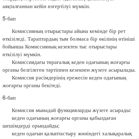
аяқталғаннан кейін өзгертілуі мүмкін.
5-бап
Комиссияның отырыстары айына кемінде бір рет
өткізіледі. Тараптардың тым болмаса бір өкілінің өтініші
бойынша Комиссияның кезектен тыс отырыстары
өткізілуі мүмкін.
Комиссиядағы төрағалық кеден одағының жоғарғы
органы белгілеген тәртіппен кезекпен жүзеге асырылады.
Комиссия рәсімдерінің ережесін кеден одағының
жоғарғы органы бекітеді.
6-бап
Комиссия мынадай функцияларды жүзеге асырады:
кеден одағының жоғарғы органы қабылдаған
шешімдерді орындайды;
кеден одағын қалыптастыру жөніндегі халықаралық