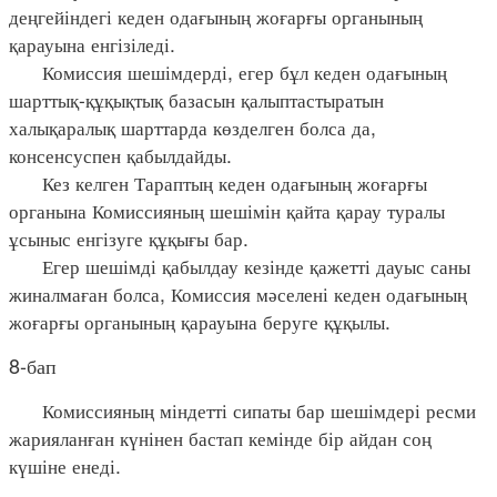
деңгейіндегі кеден одағының жоғарғы органының
қарауына енгізіледі.
Комиссия шешімдерді, егер бұл кеден одағының
шарттық-құқықтық базасын қалыптастыратын
халықаралық шарттарда көзделген болса да,
консенсуспен қабылдайды.
Кез келген Тараптың кеден одағының жоғарғы
органына Комиссияның шешімін қайта қарау туралы
ұсыныс енгізуге құқығы бар.
Егер шешімді қабылдау кезінде қажетті дауыс саны
жиналмаған болса, Комиссия мәселені кеден одағының
жоғарғы органының қарауына беруге құқылы.
8-бап
Комиссияның міндетті сипаты бар шешімдері ресми
жарияланған күнінен бастап кемінде бір айдан соң
күшіне енеді.