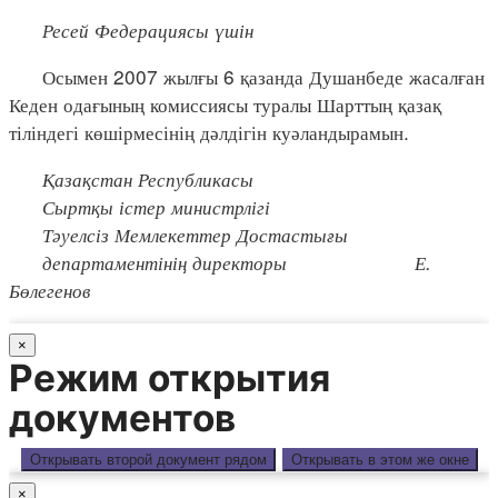
Ресей Федерациясы үшін
Осымен 2007 жылғы 6 қазанда Душанбеде жасалған
Кеден одағының комиссиясы туралы Шарттың қазақ
тіліндегі көшірмесінің дәлдігін куәландырамын.
Қазақстан Республикасы
Сыртқы істер министрлігі
Тәуелсіз Мемлекеттер Достастығы
департаментінің директоры Е.
Бөлегенов
×
Режим открытия
документов
Открывать второй документ рядом
Открывать в этом же окне
×