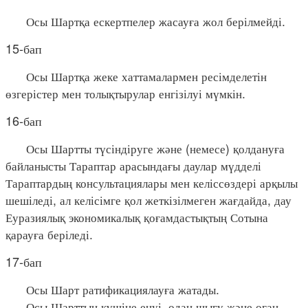
Осы Шартқа ескертпелер жасауға жол берілмейді.
15-бап
Осы Шартқа жеке хаттамалармен ресімделетін
өзгерістер мен толықтырулар енгізілуі мүмкін.
16-бап
Осы Шартты түсіндіруге және (немесе) қолдануға
байланысты Тараптар арасындағы даулар мүдделі
Тараптардың консультациялары мен келіссөздері арқылы
шешіледі, ал келісімге қол жеткізілмеген жағдайда, дау
Еуразиялық экономикалық қоғамдастықтың Сотына
қарауға беріледі.
17-бап
Осы Шарт ратификациялауға жатады.
Осы Шарттың күшіне енуі, одан шығу және оған