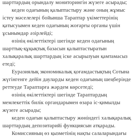
шарттардың орындалу мониторингін жүзеге асырады;
кеден одағының қалыптастыру және оның жұмыс
істеу мәселелері бойынша Тараптар үкіметтерінің
қатысуымен кеден одағының жоғарғы органы үшін
ұсынымдар әзірлейді;
өзінің өкілеттіктері шегінде кеден одағының
шарттық-құқықтық базасын қалыптастыратын
халықаралық шарттардың іске асырылуын қамтамасыз
етеді;
Еуразиялық экономикалық қоғамдастықтың Сотына
жүгінгенге дейін дауларды кеден одағының шеңберінде
реттеуде Тараптарға жәрдем көрсетеді;
өзінің өкілеттіктері шегінде Тараптардың
мемлекеттік билік органдарымен өзара іс-қимылды
жүзеге асырады;
кеден одағын қалыптастыру жөніндегі халықаралық
шарттардың депозитарийі функциясын атқарады.
Комиссияның өз қызметінің нақты салаларындағы