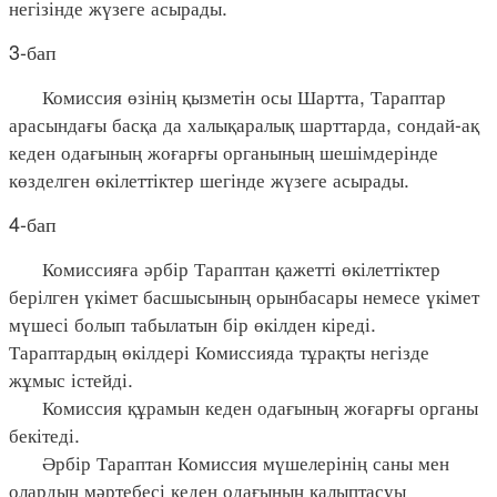
негізінде жүзеге асырады.
3-бап
Комиссия өзінің қызметін осы Шартта, Тараптар
арасындағы басқа да халықаралық шарттарда, сондай-ақ
кеден одағының жоғарғы органының шешімдерінде
көзделген өкілеттіктер шегінде жүзеге асырады.
4-бап
Комиссияға әрбір Тараптан қажетті өкілеттіктер
берілген үкімет басшысының орынбасары немесе үкімет
мүшесі болып табылатын бір өкілден кіреді.
Тараптардың өкілдері Комиссияда тұрақты негізде
жұмыс істейді.
Комиссия құрамын кеден одағының жоғарғы органы
бекітеді.
Әрбір Тараптан Комиссия мүшелерінің саны мен
олардың мәртебесі кеден одағының қалыптасуы