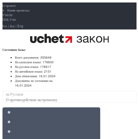
О проекте
Наши проекты:
Учёт.kz
ПОБ.Учёт
Рус
|
Қаз
|
Eng
Состояние базы:
Всего документов:
355649
На казахском языке:
176600
На русском языке:
176917
На английском языке:
2131
Дата обновления:
16.01.2024
Документы по состоянию на:
16.01.2024
на Русском
О противодействии экстремизму