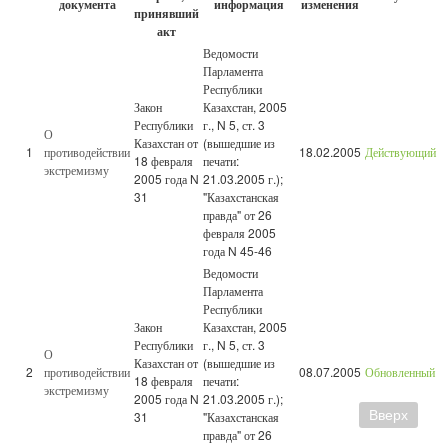
документа
информация
изменения
принявший
акт
Ведомости
Парламента
Республики
Закон
Казахстан, 2005
Республики
г., N 5, ст. 3
О
Казахстан от
(вышедшие из
1
противодействии
18.02.2005
Действующий
18 февраля
печати:
экстремизму
2005 года N
21.03.2005 г.);
31
"Казахстанская
правда" от 26
февраля 2005
года N 45-46
Ведомости
Парламента
Республики
Закон
Казахстан, 2005
Республики
г., N 5, ст. 3
О
Казахстан от
(вышедшие из
2
противодействии
08.07.2005
Обновленный
18 февраля
печати:
экстремизму
2005 года N
21.03.2005 г.);
Вверх
31
"Казахстанская
правда" от 26