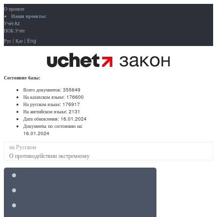
О проекте
Наши проекты:
Учёт.kz
ПОБ.Учёт
Рус
|
Қаз
|
Eng
Состояние базы:
Всего документов:
355649
На казахском языке:
176600
На русском языке:
176917
На английском языке:
2131
Дата обновления:
16.01.2024
Документы по состоянию на:
16.01.2024
на Русском
О противодействии экстремизму