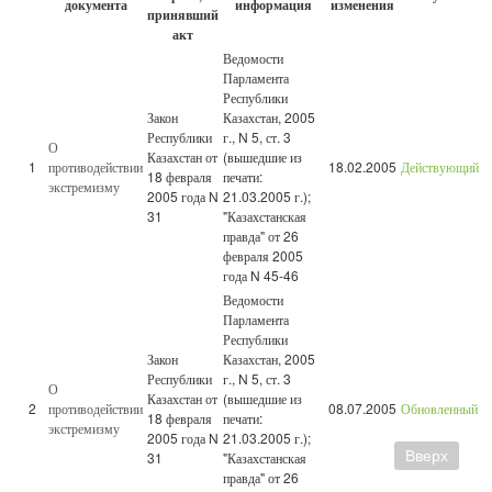
документа
информация
изменения
принявший
акт
Ведомости
Парламента
Республики
Закон
Казахстан, 2005
Республики
г., N 5, ст. 3
О
Казахстан от
(вышедшие из
1
противодействии
18.02.2005
Действующий
18 февраля
печати:
экстремизму
2005 года N
21.03.2005 г.);
31
"Казахстанская
правда" от 26
февраля 2005
года N 45-46
Ведомости
Парламента
Республики
Закон
Казахстан, 2005
Республики
г., N 5, ст. 3
О
Казахстан от
(вышедшие из
2
противодействии
08.07.2005
Обновленный
18 февраля
печати:
экстремизму
2005 года N
21.03.2005 г.);
Вверх
31
"Казахстанская
правда" от 26