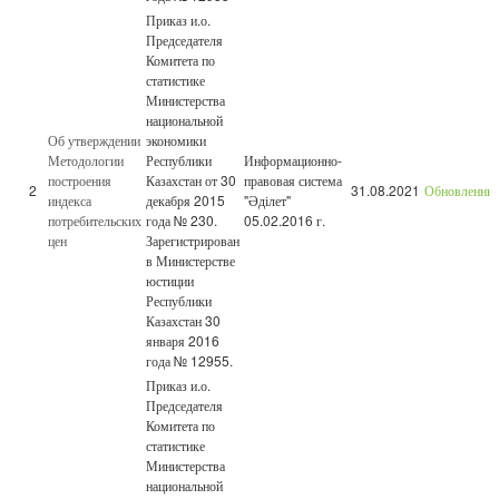
Приказ и.о.
Председателя
Комитета по
статистике
Министерства
национальной
Об утверждении
экономики
Методологии
Республики
Информационно-
построения
Казахстан от 30
правовая система
2
31.08.2021
Обновленны
индекса
декабря 2015
"Әділет"
потребительских
года № 230.
05.02.2016 г.
цен
Зарегистрирован
в Министерстве
юстиции
Республики
Казахстан 30
января 2016
года № 12955.
Приказ и.о.
Председателя
Комитета по
статистике
Министерства
национальной