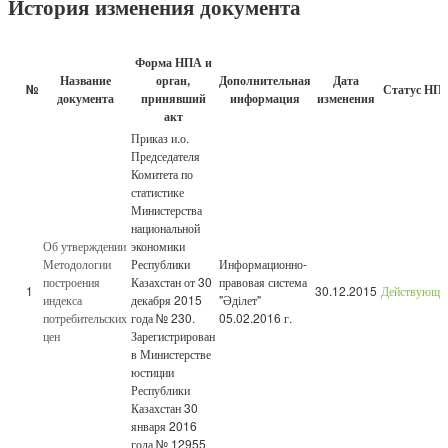
История изменения документа
Форма НПА и
Название
орган,
Дополнительная
Дата
№
Статус НП
документа
принявший
информация
изменения
акт
Приказ и.о.
Председателя
Комитета по
статистике
Министерства
национальной
Об утверждении
экономики
Методологии
Республики
Информационно-
построения
Казахстан от 30
правовая система
1
30.12.2015
Действующи
индекса
декабря 2015
"Әділет"
потребительских
года № 230.
05.02.2016 г.
цен
Зарегистрирован
в Министерстве
юстиции
Республики
Казахстан 30
января 2016
года № 12955