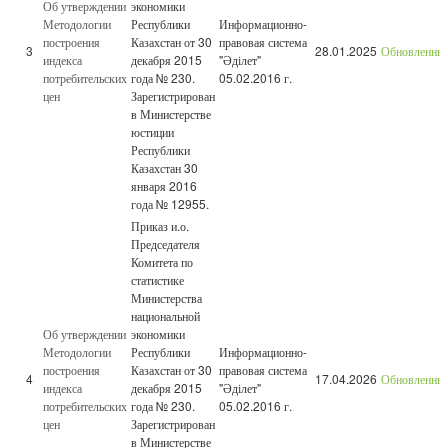
Об утверждении
экономики
Методологии
Республики
Информационно-
построения
Казахстан от 30
правовая система
3
28.01.2025
Обновленны
индекса
декабря 2015
"Әділет"
потребительских
года № 230.
05.02.2016 г.
цен
Зарегистрирован
в Министерстве
юстиции
Республики
Казахстан 30
января 2016
года № 12955.
Приказ и.о.
Председателя
Комитета по
статистике
Министерства
национальной
Об утверждении
экономики
Методологии
Республики
Информационно-
построения
Казахстан от 30
правовая система
4
17.04.2026
Обновленны
индекса
декабря 2015
"Әділет"
потребительских
года № 230.
05.02.2016 г.
цен
Зарегистрирован
в Министерстве