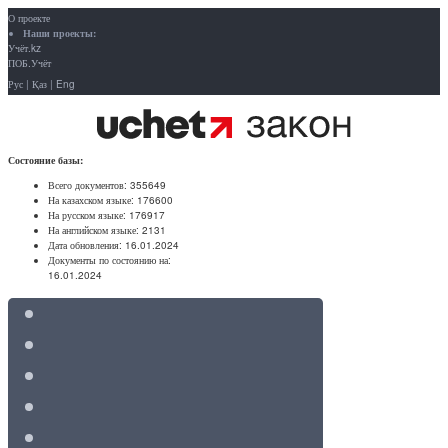
О проекте
Наши проекты:
Учёт.kz
ПОБ.Учёт
Рус
|
Қаз
|
Eng
Состояние базы:
Всего документов:
355649
На казахском языке:
176600
На русском языке:
176917
На английском языке:
2131
Дата обновления:
16.01.2024
Документы по состоянию на:
16.01.2024