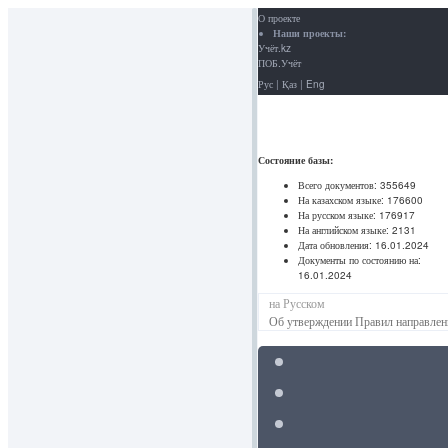
О проекте
Наши проекты:
Учёт.kz
ПОБ.Учёт
Рус
|
Қаз
|
Eng
Состояние базы:
Всего документов:
355649
На казахском языке:
176600
На русском языке:
176917
На английском языке:
2131
Дата обновления:
16.01.2024
Документы по состоянию на:
16.01.2024
на Русском
Об утверждении Правил направлени