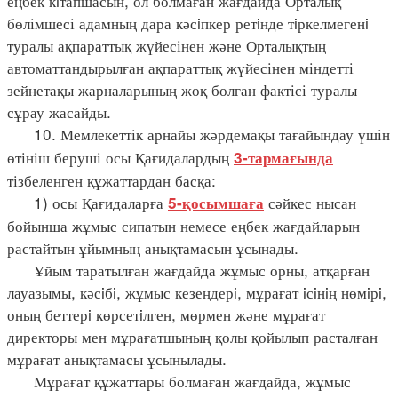
еңбек кiтапшасын, ол болмаған жағдайда Орталық
бөлімшесі адамның дара кәсiпкер ретiнде тiркелмегенi
туралы ақпараттық жүйесінен және Орталықтың
автоматтандырылған ақпараттық жүйесінен міндетті
зейнетақы жарналарының жоқ болған фактісі туралы
сұрау жасайды.
10. Мемлекеттік арнайы жәрдемақы тағайындау үшін
өтініш беруші осы Қағидалардың
3-тармағында
тізбеленген құжаттардан басқа:
1) осы Қағидаларға
сәйкес нысан
5-қосымшаға
бойынша жұмыс сипатын немесе еңбек жағдайларын
растайтын ұйымның анықтамасын ұсынады.
Ұйым таратылған жағдайда жұмыс орны, атқарған
лауазымы, кәсiбi, жұмыс кезеңдерi, мұрағат iсiнiң нөмiрi,
оның беттерi көрсетiлген, мөрмен және мұрағат
директоры мен мұрағатшының қолы қойылып расталған
мұрағат анықтамасы ұсынылады.
Мұрағат құжаттары болмаған жағдайда, жұмыс