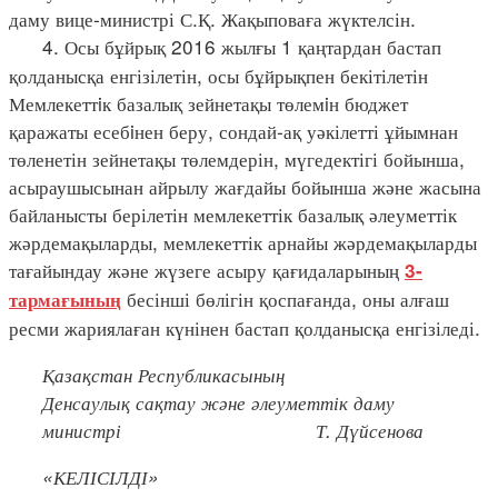
даму вице-министрі С.Қ. Жақыповаға жүктелсін.
4. Осы бұйрық 2016 жылғы 1 қаңтардан бастап
қолданысқа енгізілетін, осы бұйрықпен бекітілетін
Мемлекеттiк базалық зейнетақы төлемiн бюджет
қаражаты есебiнен беру, сондай-ақ уәкілетті ұйымнан
төленетін зейнетақы төлемдерін, мүгедектігі бойынша,
асыраушысынан айрылу жағдайы бойынша және жасына
байланысты берілетін мемлекеттік базалық әлеуметтік
жәрдемақыларды, мемлекеттік арнайы жәрдемақыларды
тағайындау және жүзеге асыру қағидаларының
3-
бесінші бөлігін қоспағанда, оны алғаш
тармағының
ресми жариялаған күнінен бастап қолданысқа енгізіледі.
Қазақстан Республикасының
Денсаулық сақтау және әлеуметтік даму
министрі Т. Дүйсенова
«КЕЛІСІЛДІ»