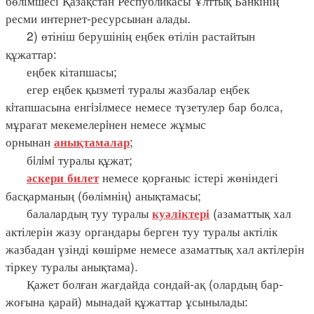
бөлімшесі Қазақстан Республикасы Ұлттық Банкінің
ресми интернет-ресурсынан алады.
2) өтініш берушінің еңбек өтілін растайтын
құжаттар:
еңбек кітапшасы;
егер еңбек қызметi туралы жазбалар еңбек
кiтапшасына енгiзiлмесе немесе түзетулер бар болса,
мұрағат мекемелерiнен немесе жұмыс
орнынан
;
анықтамалар
бiлiмi туралы құжат;
немесе қорғаныс істері жөніндегі
әскери билет
басқарманың (бөлімнің) анықтамасы;
балалардың туу туралы
(азаматтық хал
куәліктері
актілерін жазу органдары берген туу туралы актілік
жазбадан үзінді көшірме немесе азаматтық хал актілерін
тіркеу туралы анықтама).
Қажет болған жағдайда сондай-ақ (олардың бар-
жоғына қарай) мынадай құжаттар ұсынылады: