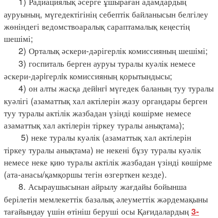
1) Радиациялық әсерге ұшыраған адамдардың
ауруының, мүгедектігінің себептік байланысын белгілеу
жөніндегі ведомствоаралық сараптамалық кеңестің
шешімі;
2) Орталық әскери-дәрігерлік комиссияның шешімі;
3) госпиталь берген ауруы туралы куәлік немесе
әскери-дәрiгерлiк комиссияның қорытындысы;
4) он алты жасқа дейiнгi мүгедек баланың туу туралы
куәлігі (азаматтық хал актілерін жазу органдары берген
туу туралы актілік жазбадан үзінді көшірме немесе
азаматтық хал актілерін тіркеу туралы анықтама);
5) неке туралы куәлік (азаматтық хал актілерін
тіркеу туралы анықтама) не некені бұзу туралы куәлік
немесе неке қию туралы актілік жазбадан үзінді көшірме
(ата-анасы/қамқоршы тегін өзгерткен кезде).
8. Асыраушысынан айрылу жағдайы бойынша
берілетін мемлекеттік базалық әлеуметтік жәрдемақыны
тағайындау үшін өтініш беруші осы Қағидалардың
3-