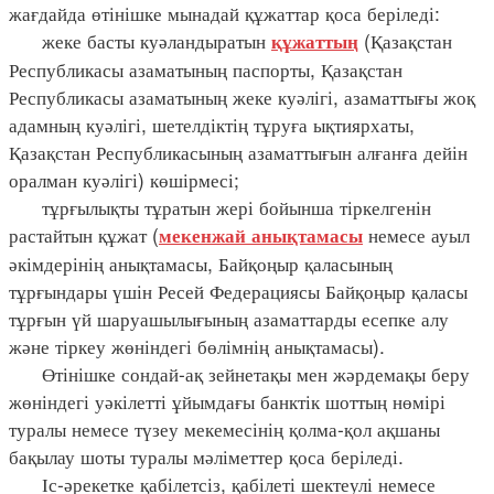
жағдайда өтінішке мынадай құжаттар қоса беріледі:
жеке басты куәландыратын
(Қазақстан
құжаттың
Республикасы азаматының паспорты, Қазақстан
Республикасы азаматының жеке куәлігі, азаматтығы жоқ
адамның куәлігі, шетелдіктің тұруға ықтиярхаты,
Қазақстан Республикасының азаматтығын алғанға дейін
оралман куәлігі) көшірмесі;
тұрғылықты тұратын жері бойынша тіркелгенін
растайтын құжат (
немесе ауыл
мекенжай анықтамасы
әкімдерінің анықтамасы, Байқоңыр қаласының
тұрғындары үшін Ресей Федерациясы Байқоңыр қаласы
тұрғын үй шаруашылығының азаматтарды есепке алу
және тіркеу жөніндегі бөлімнің анықтамасы).
Өтінішке сондай-ақ зейнетақы мен жәрдемақы беру
жөніндегі уәкілетті ұйымдағы банктік шоттың нөмірі
туралы немесе түзеу мекемесінің қолма-қол ақшаны
бақылау шоты туралы мәліметтер қоса беріледі.
Іс-әрекетке қабілетсіз, қабілеті шектеулі немесе