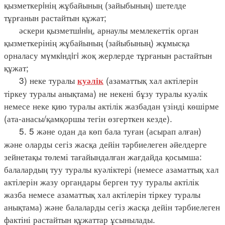
қызметкерiнің жұбайының (зайыбының) шетелде
тұрғанын растайтын құжат;
әскери қызметшiнiң, арнаулы мемлекеттік орган
қызметкерінің жұбайының (зайыбының) жұмысқа
орналасу мүмкiндiгi жоқ жерлерде тұрғанын растайтын
құжат;
3) неке туралы
(азаматтық хал актілерін
куәлік
тіркеу туралы анықтама) не некені бұзу туралы куәлік
немесе неке қию туралы актілік жазбадан үзінді көшірме
(ата-анасы/қамқоршы тегін өзгерткен кезде).
5. 5 және одан да көп бала туған (асырап алған)
және оларды сегіз жасқа дейін тәрбиелеген әйелдерге
зейнетақы төлемі тағайындалған жағдайда қосымша:
балалардың туу туралы куәліктері (немесе азаматтық хал
актілерін жазу органдары берген туу туралы актілік
жазба немесе азаматтық хал актілерін тіркеу туралы
анықтама) және балаларды сегіз жасқа дейін тәрбиелеген
фактіні растайтын құжаттар ұсынылады.