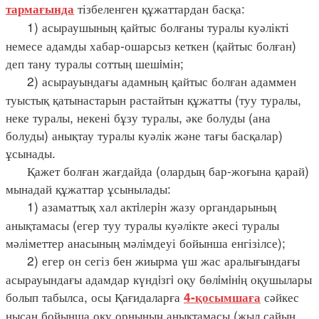
тізбеленген құжаттардан басқа:
тармағында
1) асыраушының қайтыс болғаны туралы куәлікті
немесе адамды хабар-ошарсыз кеткен (қайтыс болған)
деп тану туралы соттың шешiмін;
2) асырауындағы адамның қайтыс болған адаммен
туыстық қатынастарын растайтын құжатты (туу туралы,
неке туралы, некені бұзу туралы, әке болуды (ана
болуды) анықтау туралы куәлік және тағы басқалар)
ұсынады.
Қажет болған жағдайда (олардың бар-жоғына қарай)
мынадай құжаттар ұсынылады:
1) азаматтық хал актiлерiн жазу органдарының
анықтамасы (егер туу туралы куәлікте әкесі туралы
мәліметтер анасының мәлімдеуі бойынша енгізілсе);
2) егер он сегіз бен жиырма үш жас аралығындағы
асырауындағы адамдар күндiзгi оқу бөлiмiнiң оқушылары
болып табылса, осы Қағидаларға
сәйкес
4-қосымшаға
нысан бойынша оқу орнының анықтамасы (жыл сайын