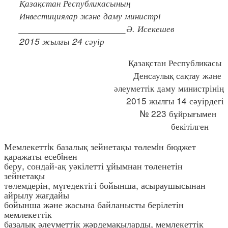
Қазақстан Республикасының
Инвестициялар және даму министрі
_____________________Ә. Исекешев
2015 жылғы 24 сәуір
Қазақстан Республикасы
Денсаулық сақтау және
әлеуметтік даму министрінің
2015 жылғы 14 сәуірдегі
№ 223 бұйрығымен
бекітілген
Мемлекеттiк базалық зейнетақы төлемiн бюджет
қаражаты есебiнен
беру, сондай-ақ уәкілетті ұйымнан төленетін
зейнетақы
төлемдерін, мүгедектігі бойынша, асыраушысынан
айрылу жағдайы
бойынша және жасына байланысты берілетін
мемлекеттік
базалық әлеуметтік жәрдемақыларды, мемлекеттік