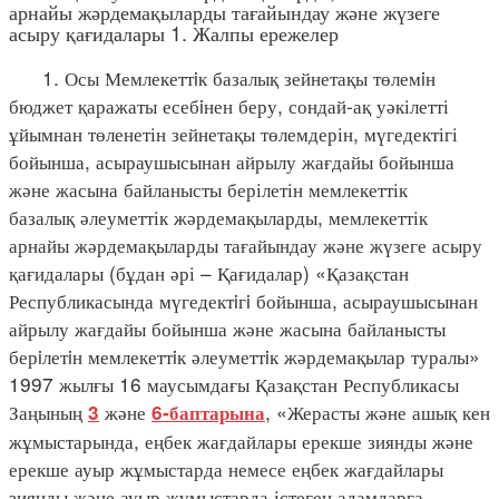
арнайы жәрдемақыларды тағайындау және жүзеге
асыру қағидалары 1. Жалпы ережелер
1. Осы Мемлекеттiк базалық зейнетақы төлемiн
бюджет қаражаты есебiнен беру, сондай-ақ уәкілетті
ұйымнан төленетін зейнетақы төлемдерін, мүгедектігі
бойынша, асыраушысынан айрылу жағдайы бойынша
және жасына байланысты берілетін мемлекеттік
базалық әлеуметтік жәрдемақыларды, мемлекеттік
арнайы жәрдемақыларды тағайындау және жүзеге асыру
қағидалары (бұдан әрі – Қағидалар) «Қазақстан
Республикасында мүгедектiгi бойынша, асыраушысынан
айрылу жағдайы бойынша және жасына байланысты
берiлетiн мемлекеттiк әлеуметтiк жәрдемақылар туралы»
1997 жылғы 16 маусымдағы Қазақстан Республикасы
Заңының
және
, «Жерасты және ашық кен
3
6-баптарына
жұмыстарында, еңбек жағдайлары ерекше зиянды және
ерекше ауыр жұмыстарда немесе еңбек жағдайлары
зиянды және ауыр жұмыстарда істеген адамдарға