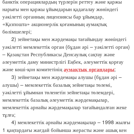
банктік операциялардың түрлерін реттеу және қаржы
нарығы мен қаржы ұйымдарын қадағалау жөніндегі
уәкілетті органның лицензиясы бар ұйымдар,
«Қазпошта» акционерлік қоғамының аумақтық
бөлімшелері;
2) зейнетақы мен жәрдемақы тағайындау жөніндегі
уәкілетті мемлекеттік орган (бұдан әрі – уәкілетті орган)
– Қазақстан Республикасы Денсаулық сақтау және
әлеуметтік даму министрлігі Еңбек, әлеуметтік қорғау
және көші-қон комитетінің
;
аумақтық органдары
3) зейнетақы мен жәрдемақы алушы (бұдан әрі –
алушы) – мемлекеттік базалық зейнетақы төлемі,
уәкілетті ұйымнан төленетін зейнетақы төлемдері,
мемлекеттік базалық әлеуметтік жәрдемақылар,
мемлекеттік арнайы жәрдемақылар тағайындалған жеке
тұлға;
4) мемлекеттік арнайы жәрдемақылар – 1998 жылғы
1 қаңтардағы жағдай бойынша жерасты және ашық кен