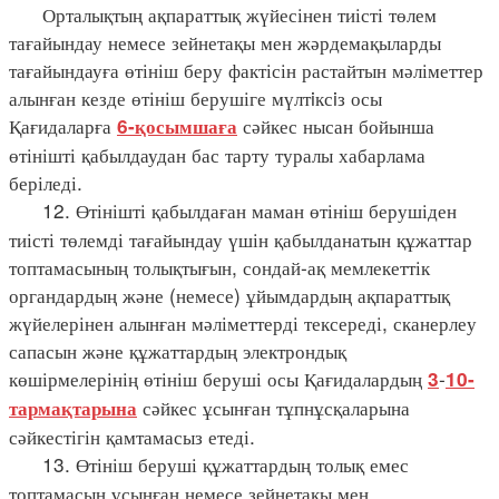
Орталықтың ақпараттық жүйесінен тиісті төлем
тағайындау немесе зейнетақы мен жәрдемақыларды
тағайындауға өтініш беру фактісін растайтын мәліметтер
алынған кезде өтініш берушіге мүлтiксiз осы
Қағидаларға
сәйкес нысан бойынша
6-қосымшаға
өтінішті қабылдаудан бас тарту туралы хабарлама
беріледі.
12. Өтінішті қабылдаған маман өтініш берушіден
тиісті төлемді тағайындау үшін қабылданатын құжаттар
топтамасының толықтығын, сондай-ақ мемлекеттік
органдардың және (немесе) ұйымдардың ақпараттық
жүйелерінен алынған мәліметтерді тексереді, сканерлеу
сапасын және құжаттардың электрондық
көшірмелерінің өтініш беруші осы Қағидалардың
-
3
10-
сәйкес ұсынған тұпнұсқаларына
тармақтарына
сәйкестігін қамтамасыз етеді.
13. Өтініш беруші құжаттардың толық емес
топтамасын ұсынған немесе зейнетақы мен