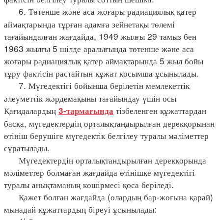
6. Төтенше және аса жоғары радиациялық қатер
аймақтарында тұрған адамға зейнетақы төлемі
тағайындалған жағдайда, 1949 жылғы 29 тамыз бен
1963 жылғы 5 шілде аралығында төтенше және аса
жоғары радиациялық қатер аймақтарында 5 жыл бойы
тұру фактісін растайтын құжат қосымша ұсынылады.
7. Мүгедектігі бойынша берілетін мемлекеттік
әлеуметтік жәрдемақыны тағайындау үшін осы
Қағидалардың
тізбеленген құжаттардан
3-тармағында
басқа, мүгедектердің орталықтандырылған дерекқорынан
өтініш берушіге мүгедектік белгілеу туралы мәліметтер
сұратылады.
Мүгедектердің орталықтандырылған дерекқорында
мәліметтер болмаған жағдайда өтінішке мүгедектігі
туралы анықтаманың көшірмесі қоса беріледі.
Қажет болған жағдайда (олардың бар-жоғына қарай)
мынадай құжаттардың біреуі ұсынылады: