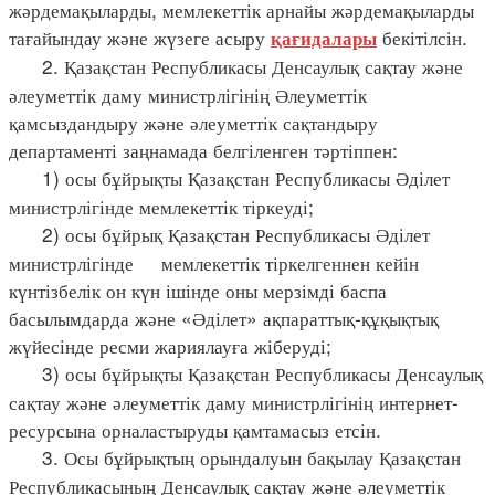
жәрдемақыларды, мемлекеттік арнайы жәрдемақыларды
тағайындау және жүзеге асыру
бекітілсін.
қағидалары
2. Қазақстан Республикасы Денсаулық сақтау және
әлеуметтік даму министрлігінің Әлеуметтік
қамсыздандыру және әлеуметтік сақтандыру
департаменті заңнамада белгіленген тәртіппен:
1) осы бұйрықты Қазақстан Республикасы Әділет
министрлігінде мемлекеттік тіркеуді;
2) осы бұйрық Қазақстан Республикасы Әділет
министрлігінде мемлекеттік тіркелгеннен кейін
күнтізбелік он күн ішінде оны мерзімді баспа
басылымдарда және «Әділет» ақпараттық-құқықтық
жүйесінде ресми жариялауға жіберуді;
3) осы бұйрықты Қазақстан Республикасы Денсаулық
сақтау және әлеуметтік даму министрлігінің интернет-
ресурсына орналастыруды қамтамасыз етсін.
3. Осы бұйрықтың орындалуын бақылау Қазақстан
Республикасының Денсаулық сақтау және әлеуметтік