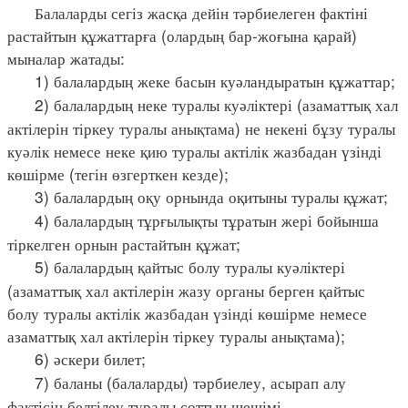
Балаларды сегіз жасқа дейін тәрбиелеген фактіні
растайтын құжаттарға (олардың бар-жоғына қарай)
мыналар жатады:
1) балалардың жеке басын куәландыратын құжаттар;
2) балалардың неке туралы куәліктері (азаматтық хал
актілерін тіркеу туралы анықтама) не некені бұзу туралы
куәлік немесе неке қию туралы актілік жазбадан үзінді
көшірме (тегін өзгерткен кезде);
3) балалардың оқу орнында оқитыны туралы құжат;
4) балалардың тұрғылықты тұратын жері бойынша
тіркелген орнын растайтын құжат;
5) балалардың қайтыс болу туралы куәліктері
(азаматтық хал актілерін жазу органы берген қайтыс
болу туралы актілік жазбадан үзінді көшірме немесе
азаматтық хал актілерін тіркеу туралы анықтама);
6) әскери билет;
7) баланы (балаларды) тәрбиелеу, асырап алу
фактісін белгілеу туралы соттың шешімі.