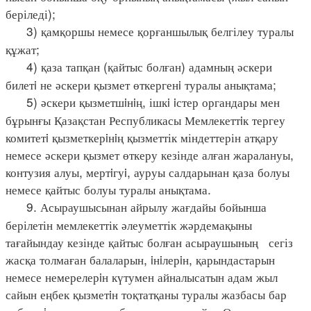
беріледі);
3) қамқоршы немесе қорғаншылық белгілеу туралы
құжат;
4) қаза тапқан (қайтыс болған) адамның әскери
билетi не әскери қызмет өткергенi туралы анықтама;
5) әскери қызметшiнiң, ішкi iстер органдары мен
бұрынғы Қазақстан Республикасы Мемлекеттiк тергеу
комитетi қызметкерiнiң қызметтік міндеттерін атқару
немесе әскери қызмет өткеру кезінде алған жаралануы,
контузия алуы, мертiгуi, ауруы салдарынан қаза болуы
немесе қайтыс болуы туралы анықтама.
9. Асыраушысынан айрылу жағдайы бойынша
берілетін мемлекеттік әлеуметтік жәрдемақыны
тағайындау кезінде қайтыс болған асыраушының сегіз
жасқа толмаған балаларын, iнiлерiн, қарындастарын
немесе немерелерiн күтумен айналысатын адам жыл
сайын еңбек қызметiн тоқтатқаны туралы жазбасы бар