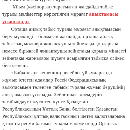
Ұйым (кәсіпорын) таратылған жағдайда табыс
туралы мәліметтер көрсетілген мұрағат
анықтамасы
.
ұсынылады
Орташа айлық табыс туралы мұрағат анықтамасын
беру мүмкіндігі болмаған жағдайда, орташа айлық
табыстың мөлшері жинақтаушы зейнетақы қорларына
немесе бірыңғай жинақтаушы зейнетақы қорына міндетті
зейнетақы жарналары жүзеге асырылған табысқа сәйкес
белгіленеді.
«Байқоңыр» кешенінің ресейлік ұйымдарында
жұмыс істеген адамдар Ресей Федерациясының
валютасымен төленген табысы туралы жұмыс берушінің
анықтамасын ұсынады. Зейнетақы төлемдерін
тағайындауға жүгінген күнге Қазақстан
Республикасының Ұлттық Банкі белгілеген Қазақстан
Республикасы ұлттық валютасының шетел валюталарына
қатысты ресми бағамы туралы мәліметтерді Орталық