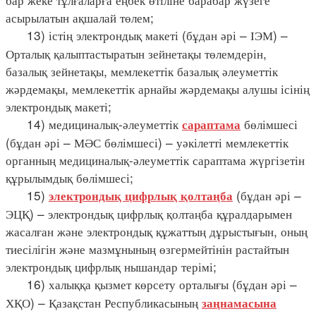
асырылатын ақшалай төлем;
13) істің электрондық макеті (бұдан әрі – ІЭМ) –
Орталық қалыптастыратын зейнетақы төлемдерін,
базалық зейнетақы, мемлекеттік базалық әлеуметтік
жәрдемақы, мемлекеттік арнайы жәрдемақы алушы ісінің
электрондық макеті;
14) медициналық-әлеуметтік
бөлімшесі
сараптама
(бұдан әрі – МӘС бөлімшесі) – уәкілетті мемлекеттік
органның медициналық-әлеуметтік сараптама жүргізетін
құрылымдық бөлімшесі;
15)
(бұдан әрі –
электрондық цифрлық қолтаңба
ЭЦҚ) – электрондық цифрлық қолтаңба құралдарымен
жасалған және электрондық құжаттың дұрыстығын, оның
тиесілігін және мазмұнының өзгермейтінін растайтын
электрондық цифрлық нышандар терімі;
16) халыққа қызмет көрсету орталығы (бұдан әрі –
ХҚО) – Қазақстан Республикасының
заңнамасына