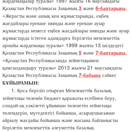
жәрдемақылар туралы» 1997 жылғы 16 маусымдағы
Қазақстан Республикасы Заңының
және
,
3
6-баптарына
«Жерасты және ашық кен жұмыстарында, еңбек
жағдайлары ерекше зиянды және ерекше ауыр
жұмыстарда немесе еңбек жағдайлары зиянды және ауыр
жұмыстарда істеген адамдарға берілетін мемлекеттік
арнайы жәрдемақы туралы» 1999 жылғы 13 шілдедегі
Қазақстан Республикасы Заңының
және
,
5
7-баптарына
«Қазақстан Республикасында зейнетақымен
қамсыздандыру туралы» 2013 жылғы 21 маусымдағы
Қазақстан Республикасы Заңының
сәйкес
7-бабына
БҰЙЫРАМЫН:
1. Қоса беріліп отырған Мемлекеттiк базалық
зейнетақы төлемiн бюджет қаражаты есебiнен беру,
сондай-ақ уәкілетті ұйымнан төленетін зейнетақы
төлемдерін, мүгедектігі бойынша, асыраушысынан
айрылу жағдайы бойынша және жасына байланысты
берілетін мемлекеттік әлеуметтік базалық