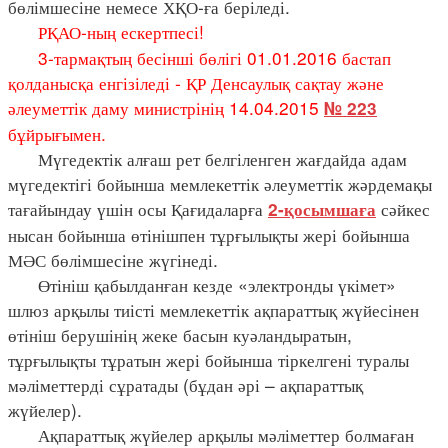
бөлімшесіне немесе ХҚО-ға беріледі.
РҚАО-ның ескертпесі!
3-тармақтың
бесінші бөлігі 01.01.2016 бастап
қолданысқа енгізіледі - ҚР Денсаулық сақтау және
әлеуметтік даму министрінің 14.04.2015
№ 223
бұйрығымен.
Мүгедектік алғаш рет белгіленген жағдайда адам
мүгедектігі бойынша мемлекеттік әлеуметтік жәрдемақы
тағайындау үшін осы Қағидаларға
сәйкес
2-қосымшаға
нысан бойынша өтінішпен тұрғылықты жері бойынша
МӘС бөлімшесіне жүгінеді.
Өтініш қабылданған кезде «электронды үкімет»
шлюз арқылы тиісті мемлекеттік ақпараттық жүйесінен
өтініш берушінің жеке басын куәландыратын,
тұрғылықты тұратын жері бойынша тіркелгені туралы
мәліметтерді сұратады (бұдан әрі – ақпараттық
жүйелер).
Ақпараттық жүйелер арқылы мәліметтер болмаған