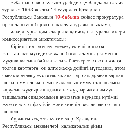
«Жаппай саяси қуғын-сүргiндер құрбандарын ақтау
туралы» 1993 жылғы 14 сәуiрдегі Қазақстан
Республикасы Заңының
сәйкес прокуратура
10-бабына
органдарымен берілген ақталуы туралы анықтама;
әскери ұрыс қимылдарына қатысқаны туралы әскери
комиссариаттың анықтамасы;
бірінші топтағы мүгедекке, екінші топтағы
жалғызілікті мүгедекке және бөгде адамның көмегіне
мұқтаж жасына байланысты зейнеткерге, сексен жасқа
толған қарттарға, он алты жасқа дейінгі мүгедекке, атом
сынақтарының, экологиялық апаттар салдарынан зардап
шеккен мүгедекке немесе адамның иммун тапшылығы
вирусын жұқтырған адамға не жұқтырылған иммун
тапшылығы синдромымен ауыратын науқасқа күтімді
жүзеге асыру фактісін және кезеңін растайтын соттың
шешімі;
бұрынғы кеңестiк мекемелер, Қазақстан
Республикасы мекемелері, халықаралық ұйым