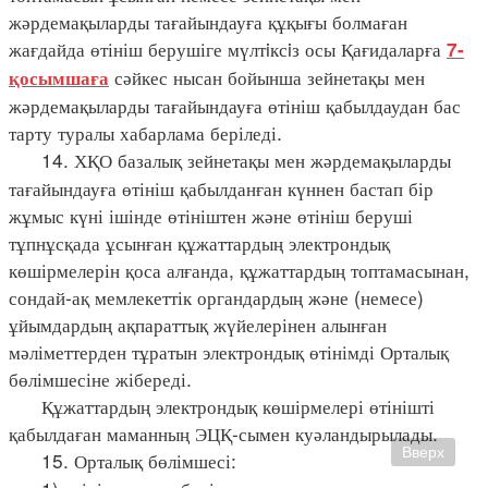
жәрдемақыларды тағайындауға құқығы болмаған
жағдайда өтініш берушіге мүлтiксiз осы Қағидаларға
7-
сәйкес нысан бойынша зейнетақы мен
қосымшаға
жәрдемақыларды тағайындауға өтініш қабылдаудан бас
тарту туралы хабарлама беріледі.
14. ХҚО базалық зейнетақы мен жәрдемақыларды
тағайындауға өтініш қабылданған күннен бастап бір
жұмыс күні ішінде өтініштен және өтініш беруші
тұпнұсқада ұсынған құжаттардың электрондық
көшірмелерін қоса алғанда, құжаттардың топтамасынан,
сондай-ақ мемлекеттік органдардың және (немесе)
ұйымдардың ақпараттық жүйелерінен алынған
мәліметтерден тұратын электрондық өтінімді Орталық
бөлімшесіне жібереді.
Құжаттардың электрондық көшірмелері өтінішті
қабылдаған маманның ЭЦҚ-сымен куәландырылады.
Вверх
15. Орталық бөлімшесі: