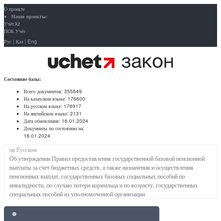
О проекте
Наши проекты:
Учёт.kz
ПОБ.Учёт
Рус
|
Қаз
|
Eng
Состояние базы:
Всего документов:
355649
На казахском языке:
176600
На русском языке:
176917
На английском языке:
2131
Дата обновления:
16.01.2024
Документы по состоянию на:
16.01.2024
на Русском
Об утверждении Правил предоставления государственной базовой пенсионной
выплаты за счет бюджетных средств, а также назначения и осуществления
пенсионных выплат, государственных базовых социальных пособий по
инвалидности, по случаю потери кормильца и по возрасту, государственных
специальных пособий из уполномоченной организации