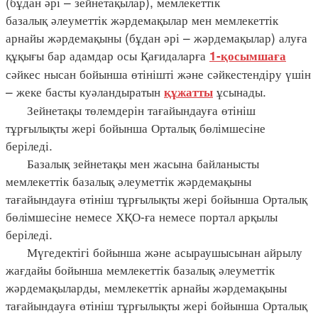
(бұдан әрі – зейнетақылар), мемлекеттік
базалық әлеуметтік жәрдемақылар мен мемлекеттік
арнайы жәрдемақыны (бұдан әрі – жәрдемақылар) алуға
құқығы бар адамдар осы Қағидаларға
1-қосымшаға
сәйкес нысан бойынша өтінішті және сәйкестендіру үшін
– жеке басты куәландыратын
ұсынады.
құжатты
Зейнетақы төлемдерін тағайындауға өтініш
тұрғылықты жері бойынша Орталық бөлімшесіне
беріледі.
Базалық зейнетақы мен жасына байланысты
мемлекеттік базалық әлеуметтік жәрдемақыны
тағайындауға өтініш тұрғылықты жері бойынша Орталық
бөлімшесіне немесе ХҚО-ға немесе портал арқылы
беріледі.
Мүгедектігі бойынша және асыраушысынан айрылу
жағдайы бойынша мемлекеттік базалық әлеуметтік
жәрдемақыларды, мемлекеттік арнайы жәрдемақыны
тағайындауға өтініш тұрғылықты жері бойынша Орталық