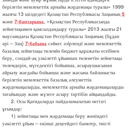
берілетін мемлекеттік арнайы жәрдемақы туралы» 1999
жылғы 13 шілдедегі Қазақстан Республикасы Заңының
5
және
, «Қазақстан Республикасында
7-баптарына
зейнетақымен қамсыздандыру туралы» 2013 жылғы 21
маусымдағы Қазақстан Республикасы Заңының (бұдан
әрі – Заң)
сәйкес әзiрлендi және мемлекеттiк
7-бабына
базалық зейнетақы төлемiн бюджет қаражаты есебiнен
беру, сондай-ақ уәкілетті ұйымнан төленетін зейнетақы
төлемдерін, мүгедектігі бойынша, асыраушысынан
айрылу жағдайы бойынша және жасына байланысты
берілетін мемлекеттік базалық әлеуметтік
жәрдемақыларды, мемлекеттік арнайы жәрдемақыларды
тағайындау және жүзеге асыру тәртібін айқындайды.
2. Осы Қағидаларда пайдаланылатын негізгі
ұғымдар:
1) зейнетақы мен жәрдемақы беру жөніндегі
уәкілетті ұйым – екінші деңгейдегі банктер, тиісті