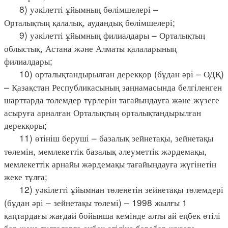
8) уәкілетті ұйымның бөлімшелері –
Орталықтың қалалық, аудандық бөлімшелері;
9) уәкілетті ұйымның филиалдары – Орталықтың
облыстық, Астана және Алматы қалаларының
филиалдары;
10) орталықтандырылған дерекқор (бұдан әрі – ОДҚ)
– Қазақстан Республикасының заңнамасында белгіленген
шарттарда төлемдер түрлерін тағайындауға және жүзеге
асыруға арналған Орталықтың орталықтандырылған
дерекқоры;
11) өтініш беруші – базалық зейнетақы, зейнетақы
төлемін, мемлекеттік базалық әлеуметтік жәрдемақы,
мемлекеттік арнайы жәрдемақы тағайындауға жүгінетін
жеке тұлға;
12) уәкілетті ұйымнан төленетін зейнетақы төлемдері
(бұдан әрі – зейнетақы төлемі) – 1998 жылғы 1
қаңтардағы жағдай бойынша кемінде алты ай еңбек өтілі
бар жеке тұлғаларға еңбек өтіліне барабар жүзеге