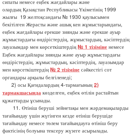
сипаты немесе еңбек жағдайлары және
олардың Қазақстан Республикасы Үкіметінің 1999
жылғы 19 желтоқсандағы № 1930 қаулысымен
бекітілген Жерасты және ашық кен жұмыстарындағы,
еңбек жағдайлары ерекше зиянды және ерекше ауыр
жұмыстардағы өндірістердің, жұмыстардың, кәсіптердің
лауазымдар мен көрсеткіштердің
немесе
№ 1 тізіміне
Еңбек жағдайлары зиянды және ауыр жұмыстардағы
өндірістердің, жұмыстардың, кәсіптердің, лауазымдар
мен көрсеткіштердің
сәйкестігі сот
№ 2 тізіміне
органдары арқылы белгіленеді;
2) осы Қағидалардың 4-тармағының
2)
көзделген, еңбек өтілін растайтын
тармақшасында
құжаттарды ұсынады.
11. Өтініш беруші зейнетақы мен жәрдемақыларды
тағайындау үшін жүгінген кезде өтініш берушіде
тағайындау немесе төлем тағайындауға өтініш беру
фактісінің болуына тексеру жүзеге асырылады.