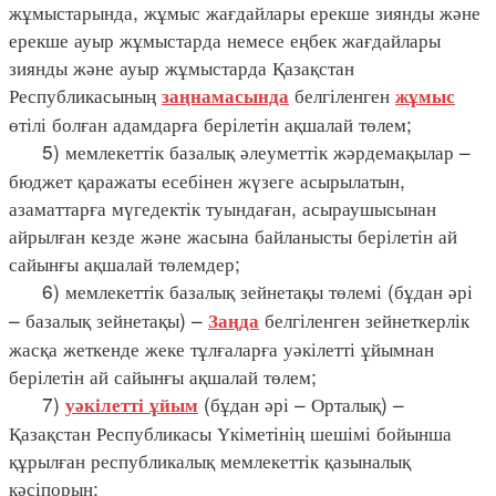
жұмыстарында, жұмыс жағдайлары ерекше зиянды және
ерекше ауыр жұмыстарда немесе еңбек жағдайлары
зиянды және ауыр жұмыстарда Қазақстан
Республикасының
белгіленген
заңнамасында
жұмыс
өтілі болған адамдарға берілетін ақшалай төлем;
5) мемлекеттік базалық әлеуметтік жәрдемақылар –
бюджет қаражаты есебінен жүзеге асырылатын,
азаматтарға мүгедектік туындаған, асыраушысынан
айрылған кезде және жасына байланысты берілетін ай
сайынғы ақшалай төлемдер;
6) мемлекеттік базалық зейнетақы төлемі (бұдан әрі
– базалық зейнетақы) –
белгіленген зейнеткерлік
Заңда
жасқа жеткенде жеке тұлғаларға уәкілетті ұйымнан
берілетін ай сайынғы ақшалай төлем;
7)
(бұдан әрі – Орталық) –
уәкілетті ұйым
Қазақстан Республикасы Үкіметінің шешімі бойынша
құрылған республикалық мемлекеттік қазыналық
кәсіпорын;