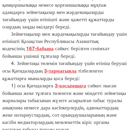
қамқоршылыққа немесе қорғаншылыққа мұқтаж
адамдарға зейнетақылар мен жәрдемақыларды
тағайындау үшін өтінішті және қажетті құжаттарды
олардың заңды өкілдері береді.
Зейнетақылар мен жәрдемақыларды тағайындау үшін
өтінішті Қазақстан Республикасы Азаматтық
кодексінің
сәйкес берілген сенімхат
167-бабына
бойынша үшінші тұлғалар береді.
4. Зейнетақы төлемін тағайындау үшiн өтініш беруші
осы Қағидалардың
тізбеленген
3-тармағында
құжаттарға мыналарды қоса береді:
1) осы Қағидаларға
сәйкес нысан
3-қосымшаға
бойынша жеке тұлғаға төленген және міндетті зейнетақы
жарналары табысынан жүзеге асырылған табыс туралы
анықтама немесе дара кәсiпкерлердiң, адвокаттардың
жеке нотариустардың, сот орындаушыларының және
кәсіби медиаторлардың мемлекеттік кіріс органы
растаған табысы туралы құжат.