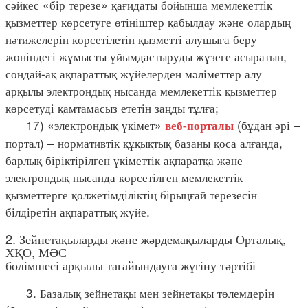
сәйкес «бір терезе» қағидаты бойынша мемлекеттік
қызметтер көрсетуге өтініштер қабылдау және олардың
нәтижелерін көрсетілетін қызметті алушыға беру
жөніндегі жұмысты ұйымдастыруды жүзеге асыратын,
сондай-ақ ақпараттық жүйелерден мәліметтер алу
арқылы электрондық нысанда мемлекеттік қызметтер
көрсетуді қамтамасыз ететін заңды тұлға;
17) «электрондық үкімет»
(бұдан әрі –
веб-порталы
портал) – нормативтік құқықтық базаны қоса алғанда,
барлық біріктірілген үкіметтік ақпаратқа және
электрондық нысанда көрсетілген мемлекеттік
қызметтерге қолжетімділіктің бірыңғай терезесін
білдіретін ақпараттық жүйе.
2. Зейнетақыларды және жәрдемақыларды Орталық,
ХҚО, МӘС
бөлімшесі арқылы тағайындауға жүгіну тәртібі
3. Базалық зейнетақы мен зейнетақы төлемдерін