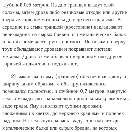
глубиной 0,5 метров. На дно траншеи кладут слой
соломы, затем дрова либо резиновые отходы или другие
твердые горючие материалы до верхнего края ямы. В
середине на стыке траншей (крестовина) накладывают
перекладины из сырых бревен или металлических балок
и на них помещают труп животного. По бокам и сверху
труп обкладывают дровами и покрывают листами
металла. Дрова в яме обливают керосином или другой
горючей жидкостью и поджигают;
2) выкапывают яму (траншею) обеспечивая длину и
ширину таким образом, чтобы труп животного
помещался полностью, и глубиной 0,7 метров, вынутую
землю укладывают параллельно продольным краям ямы в
виде гряды. Яму заполняют сухими дровами,
сложенными в клетку, до верхнего края ямы и поперек
над ним. На земляную насыпь кладут три или четыре
металлические балки или сырых бревна, на которых