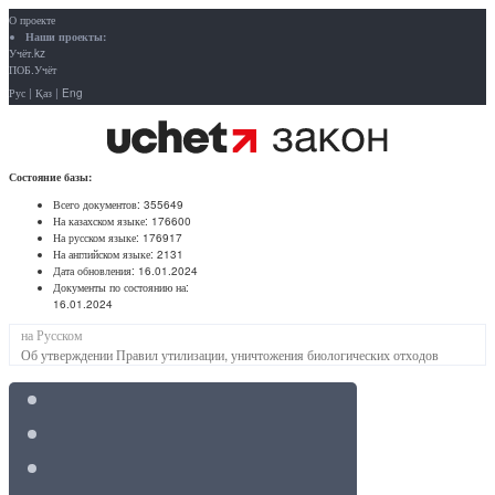
О проекте
Наши проекты:
Учёт.kz
ПОБ.Учёт
Рус
|
Қаз
|
Eng
Состояние базы:
Всего документов:
355649
На казахском языке:
176600
На русском языке:
176917
На английском языке:
2131
Дата обновления:
16.01.2024
Документы по состоянию на:
16.01.2024
на Русском
Об утверждении Правил утилизации, уничтожения биологических отходов