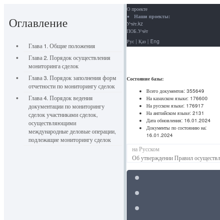
О проекте
Наши проекты:
Оглавление
Учёт.kz
ПОБ.Учёт
Рус
|
Қаз
|
Eng
Глава 1. Общие положения
Глава 2. Порядок осуществления
мониторинга сделок
Глава 3. Порядок заполнения форм
Состояние базы:
отчетности по мониторингу сделок
Всего документов:
355649
Глава 4. Порядок ведения
На казахском языке:
176600
На русском языке:
176917
документации по мониторингу
На английском языке:
2131
сделок участниками сделок,
Дата обновления:
16.01.2024
осуществляющими
Документы по состоянию на:
международные деловые операции,
16.01.2024
подлежащие мониторингу сделок
на Русском
Об утверждении Правил осуществл