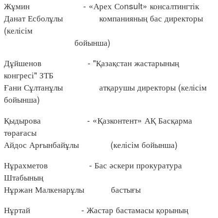
Жұмин - «Арех Соnsult» консалтингтік
Данат Есболұлы компанияның бас директоры
(келісім
бойынша)
Дұйшенов - "Қазақстан жастарының
конгресі" ЗТБ
Ғани Сұлтанұлы атқарушы директоры (келісім
бойынша)
Қыдырова - «Қазконтент» АҚ Басқарма
төрағасы
Айдос Арғынбайұлы (келісім бойынша)
Нұрахметов - Бас әскери прокуратура
Штабының
Нұржан Малкенарұлы бастығы
Нұртай - Жастар бастамасы қорының