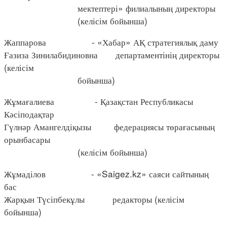
мектептері» филиалының директоры
(келісім бойынша)
Жаппарова - «Хабар» АҚ стратегиялық даму
Ғазиза Зинилабидиновна департаментінің директоры
(келісім
бойынша)
Жұмағалиева - Қазақстан Республикасы
Кәсіподақтар
Гүлнәр Амангелдіқызы федерациясы төрағасының
орынбасары
(келісім бойынша)
Жұмаділов - «Saigez.kz» саяси сайтының
бас
Жарқын Түсіпбекұлы редакторы (келісім
бойынша)