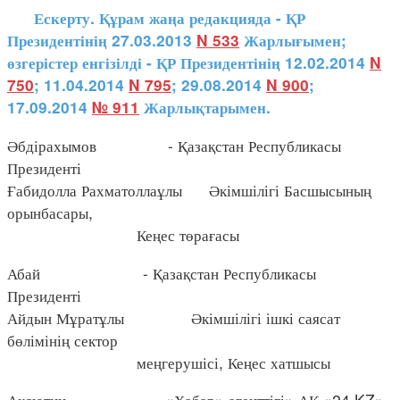
Ескерту. Құрам жаңа редакцияда - ҚР
Президентінің 27.03.2013
N 533
Жарлығымен;
өзгерістер енгізілді - ҚР Президентінің 12.02.2014
N
750
; 11.04.2014
N 795
; 29.08.2014
N 900
;
17.09.2014
№ 911
Жарлықтарымен.
Әбдірахымов - Қазақстан Республикасы
Президенті
Ғабидолла Рахматоллаұлы Әкімшілігі Басшысының
орынбасары,
Кеңес төрағасы
Абай - Қазақстан Республикасы
Президенті
Айдын Мұратұлы Әкімшілігі ішкі саясат
бөлімінің сектор
меңгерушісі, Кеңес хатшысы
Аксютиц - «Хабар» агенттігі» АҚ «24 KZ»