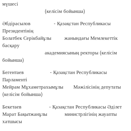
мүшесі
(келісім бойынша)
Әбдірасылов - Қазақстан Республикасы
Президентінің
Болатбек Серікбайұлы жанындағы Мемлекеттік
басқару
академиясының ректоры (келісім
бойынша)
Бегентаев - Қазақстан Республикасы
Парламенті
Мейрам Мұхаметрахымұлы Мәжілісінің депутаты
(келісім бойынша)
Бекетаев - Қазақстан Республикасы Әділет
Марат Бақытжанұлы министрлігінің жауапты
хатшысы