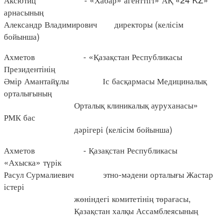
арнасының
Александр Владимирович директоры (келісім
бойынша)
Ахметов - «Қазақстан Республикасы
Президентінің
Әмір Амантайұлы Іс басқармасы Медициналық
орталығының
Орталық клиникалық ауруханасы»
РМК бас
дәрігері (келісім бойынша)
Ахметов - Қазақстан Республикасы
«Ахыска» түрік
Расул Сурмалиевич этно-мәдени орталығы Жастар
істері
жөніндегі комитетінің төрағасы,
Қазақстан халқы Ассамблеясының