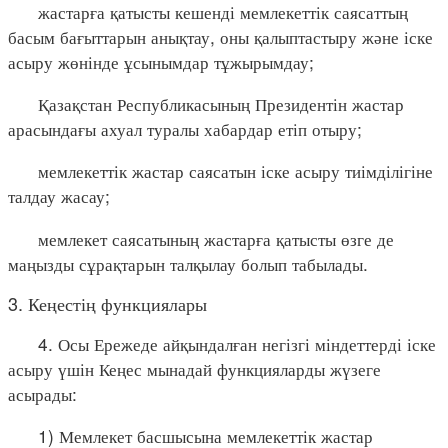
жастарға қатысты кешенді мемлекеттік саясаттың
басым бағыттарын анықтау, оны қалыптастыру және іске
асыру жөнінде ұсынымдар тұжырымдау;
Қазақстан Республикасының Президентін жастар
арасындағы ахуал туралы хабардар етіп отыру;
мемлекеттік жастар саясатын іске асыру тиімділігіне
талдау жасау;
мемлекет саясатының жастарға қатысты өзге де
маңызды сұрақтарын талқылау болып табылады.
3. Кеңестің функциялары
4. Осы Ережеде айқындалған негізгі міндеттерді іске
асыру үшін Кеңес мынадай функцияларды жүзеге
асырады:
1) Мемлекет басшысына мемлекеттік жастар