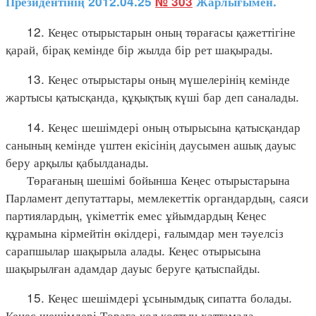
Президентінің 2012.04.25
№ 303
Жарлығымен.
12. Кеңес отырыстарын оның төрағасы қажеттігіне
қарай, бірақ кемінде бір жылда бір рет шақырады.
13. Кеңес отырыстары оның мүшелерінің кемінде
жартысы қатысқанда, құқықтық күші бар деп саналады.
14. Кеңес шешімдері оның отырысына қатысқандар
санының кемінде үштен екісінің даусымен ашық дауыс
беру арқылы қабылданады.
Төрағаның шешімі бойынша Кеңес отырыстарына
Парламент депутаттары, мемлекеттік органдардың, саяси
партиялардың, үкіметтік емес ұйымдардың Кеңес
құрамына кірмейтін өкілдері, ғалымдар мен тәуелсіз
сарапшылар шақырыла алады. Кеңес отырысына
шақырылған адамдар дауыс беруге қатыспайды.
15. Кеңес шешімдері ұсынымдық сипатта болады.
Кеңес шешімдері Төраға қол қоятын хаттамада