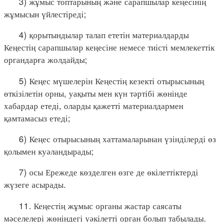
3) жұмыс топтарының және сарапшылар кеңесінің
жұмысын үйлестіреді;
4) қорытындылар талап ететін материалдарды
Кеңестің сарапшылар кеңесіне немесе тиісті мемлекеттік
органдарға жолдайды;
5) Кеңес мүшелерін Кеңестің кезекті отырысының
өткізілетін орны, уақыты мен күн тәртібі жөнінде
хабардар етеді, оларды қажетті материалдармен
қамтамасыз етеді;
6) Кеңес отырысының хаттамаларынан үзінділерді өз
қолымен куәландырады;
7) осы Ережеде көзделген өзге де өкілеттіктерді
жүзеге асырады.
11. Кеңестің жұмыс органы жастар саясаты
мәселелері жөніндегі уәкілетті орган болып табылады.