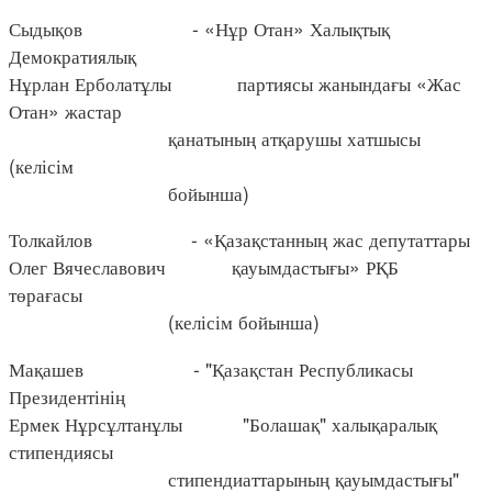
Сыдықов - «Нұр Отан» Халықтық
Демократиялық
Нұрлан Ерболатұлы партиясы жанындағы «Жас
Отан» жастар
қанатының атқарушы хатшысы
(келісім
бойынша)
Толкайлов - «Қазақстанның жас депутаттары
Олег Вячеславович қауымдастығы» РҚБ
төрағасы
(келісім бойынша)
Мақашев - "Қазақстан Республикасы
Президентінің
Ермек Нұрсұлтанұлы "Болашақ" халықаралық
стипендиясы
стипендиаттарының қауымдастығы"