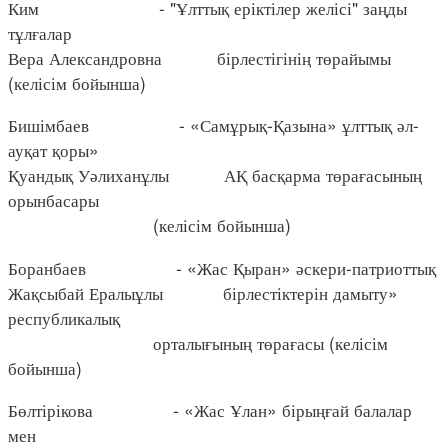
Ким - "Ұлттық еріктілер желісі" заңды
тұлғалар
Вера Александровна бірлестігінің төрайымы
(келісім бойынша)
Бишімбаев - «Самұрық-Қазына» ұлттық әл-
ауқат қоры»
Қуандық Уәлиханұлы АҚ басқарма төрағасының
орынбасары
(келісім бойынша)
Боранбаев - «Жас Қыран» әскери-патриоттық
Жақсыбай Ералыұлы бірлестіктерін дамыту»
республикалық
орталығының төрағасы (келісім
бойынша)
Бөлтірікова - «Жас Ұлан» бірыңғай балалар
мен