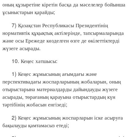
оның құзыретіне кіретін басқа да мәселелер бойынша
ұсыныстарын қарайды;
7) Қазақстан Республикасы Президентінің
нормативтік құқықтық актілерінде, тапсырмаларында
және осы Ережеде көзделген өзге де өкілеттіктерді
жүзеге асырады.
10. Кеңес хатшысы:
1) Кеңес жұмысының ағымдағы және
перспективадағы жоспарларының жобаларын, оның
отырыстарына материалдарды дайындауды жүзеге
асырады, төрағаның қарауына отырыстардың күн
тәртібінің жобасын енгізеді;
2) Кеңес жұмысының жоспарларын іске асыруға
бақылауды қамтамасыз етеді;