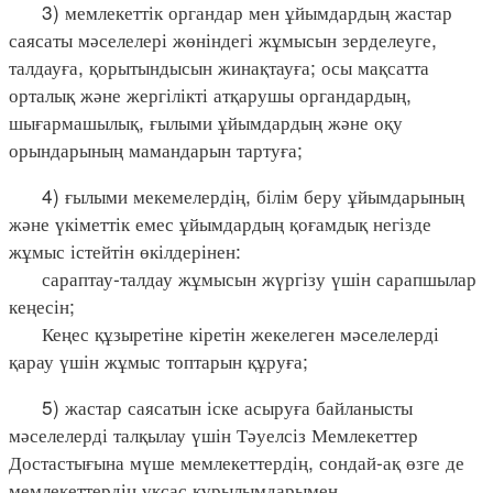
3) мемлекеттік органдар мен ұйымдардың жастар
саясаты мәселелері жөніндегі жұмысын зерделеуге,
талдауға, қорытындысын жинақтауға; осы мақсатта
орталық және жергілікті атқарушы органдардың,
шығармашылық, ғылыми ұйымдардың және оқу
орындарының мамандарын тартуға;
4) ғылыми мекемелердің, білім беру ұйымдарының
және үкіметтік емес ұйымдардың қоғамдық негізде
жұмыс істейтін өкілдерінен:
сараптау-талдау жұмысын жүргізу үшін сарапшылар
кеңесін;
Кеңес құзыретіне кіретін жекелеген мәселелерді
қарау үшін жұмыс топтарын құруға;
5) жастар саясатын іске асыруға байланысты
мәселелерді талқылау үшін Тәуелсіз Мемлекеттер
Достастығына мүше мемлекеттердің, сондай-ақ өзге де
мемлекеттердің ұқсас құрылымдарымен