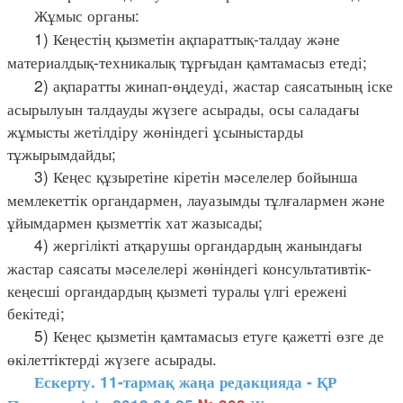
Жұмыс органы:
1) Кеңестің қызметін ақпараттық-талдау және
материалдық-техникалық
тұрғыдан қамтамасыз етеді;
2) ақпаратты жинап-өңдеуді, жастар саясатының іске
асырылуын талдауды жүзеге асырады, осы саладағы
жұмысты жетілдіру жөніндегі ұсыныстарды
тұжырымдайды;
3) Кеңес құзыретіне кіретін мәселелер бойынша
мемлекеттік органдармен, лауазымды тұлғалармен және
ұйымдармен қызметтік хат жазысады;
4) жергілікті атқарушы органдардың жанындағы
жастар саясаты мәселелері жөніндегі консультативтік-
кеңесші органдардың қызметі туралы үлгі ережені
бекітеді;
5) Кеңес қызметін қамтамасыз етуге қажетті өзге де
өкілеттіктерді жүзеге асырады.
Ескерту. 11-тармақ жаңа редакцияда - ҚР