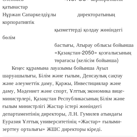
қатынастар
Нұржан Сапаркелдіұлы директоратының
корпоративтік
қызметтерді қолдау жөніндегі
бөлім
бастығы, Атырау облысы бойынша
«Қазақстан-2050» қозғалысының
төрағасы (келісім бойынша)
Кеңес құрамына лауазымы бойынша Ауыл
шаруашылығы, Білім және ғылым, Денсаулық сақтау
және әлеуметтік даму, Қаржы, Инвестициялар және
даму, Мәдениет және спорт, Ұлттық экономика вице-
министрлері, Қазақстан Республикасының Білім және
ғылым министрлігі Жастар істері жөніндегі
департаментінің директоры, Л.Н. Гумилев атындағы
Еуразия Ұлттық университетінің «Жастар» ғылыми-
зерттеу орталығы» ЖШС директоры кіреді.