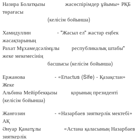
Назира Болатқызы жасөспірімдер ұйымы» РҚБ
төрағасы
(келісім бойынша)
Хамидуллин - "Жасыл ел" жастар еңбек
жасақтарының
Рахат Мұхамедсәлімұлы республикалық штабы"
жеке мекемесінің
басшысы (келісім бойынша)
Ержанова - «Еnасtus (Sife) - Қазақстан»
Жеке
Альбина Мейірбекқызы қорының президенті
(келісім бойынша)
Жанғозин - «Назарбаев зияткерлік мектебі»
АҚ
Әнуар Қанатұлы «Астана қаласының Назарбаев
зияткерлік