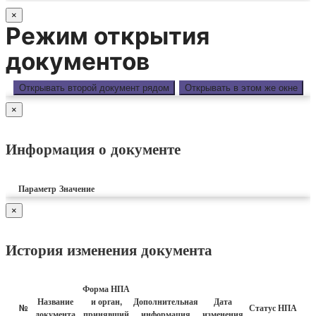
×
Режим открытия
документов
Открывать второй документ рядом
Открывать в этом же окне
×
Информация о документе
Параметр
Значение
×
История изменения документа
Форма НПА
Название
и орган,
Дополнительная
Дата
№
Статус НПА
документа
принявший
информация
изменения