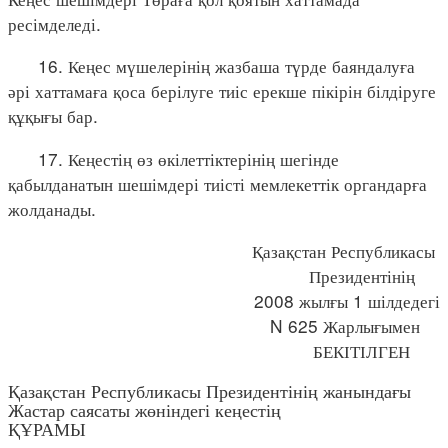
ресімделеді.
16. Кеңес мүшелерінің жазбаша түрде баяндалуға
әрі хаттамаға қоса берілуге тиіс ерекше пікірін білдіруге
құқығы бар.
17. Кеңестің өз өкілеттіктерінің шегінде
қабылданатын шешімдері тиісті мемлекеттік органдарға
жолданады.
Қазақстан Республикасы
Президентінің
2008 жылғы 1 шілдедегі
N 625 Жарлығымен
БЕКІТІЛГЕН
Қазақстан Республикасы Президентінің жанындағы
Жастар саясаты жөніндегі кеңестің
ҚҰРАМЫ