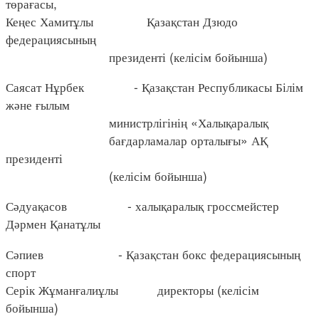
төрағасы,
Кеңес Хамитұлы Қазақстан Дзюдо
федерациясының
президенті (келісім бойынша)
Саясат Нұрбек - Қазақстан Республикасы Білім
және ғылым
министрлігінің «Халықаралық
бағдарламалар орталығы» АҚ
президенті
(келісім бойынша)
Сәдуақасов - халықаралық гроссмейстер
Дәрмен Қанатұлы
Сәпиев - Қазақстан бокс федерациясының
спорт
Серік Жұманғалиұлы директоры (келісім
бойынша)