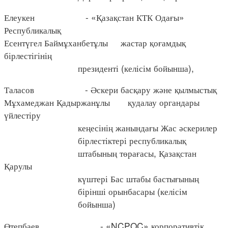
Елеукен - «Қазақстан КТК Одағы»
Республикалық
Есентүгел Баймұханбетұлы жастар қоғамдық
бірлестігінің
президенті (келісім бойынша),
Таласов - Әскери басқару және қылмыстық
Мұхамеджан Қадыржанұлы қудалау органдары
үйлестіру
кеңесінің жанындағы Жас әскерилер
бірлестіктері республикалық
штабының төрағасы, Қазақстан
Қарулы
күштері Бас штабы бастығының
бірінші орынбасары (келісім
бойынша)
Өтепбаев - «NCPOC» корпоративтік