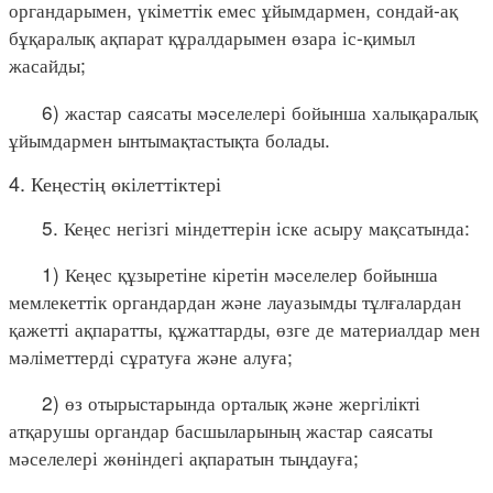
органдарымен, үкіметтік емес ұйымдармен, сондай-ақ
бұқаралық ақпарат құралдарымен өзара іс-қимыл
жасайды;
6) жастар саясаты мәселелері бойынша халықаралық
ұйымдармен ынтымақтастықта болады.
4. Кеңестің өкілеттіктері
5. Кеңес негізгі міндеттерін іске асыру мақсатында:
1) Кеңес құзыретіне кіретін мәселелер бойынша
мемлекеттік органдардан және лауазымды тұлғалардан
қажетті ақпаратты, құжаттарды, өзге де материалдар мен
мәліметтерді сұратуға және алуға;
2) өз отырыстарында орталық және жергілікті
атқарушы органдар басшыларының жастар саясаты
мәселелері жөніндегі ақпаратын тыңдауға;