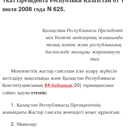
июля 2008 года N 625.
Қазақстан Республикасы Президенті
мен Үкіметі актілерінің жинағында
толық мәтіні және республикалық
баспасөзде мазмұны жариялануға
тиіс
Мемлекеттік жастар саясатын іске асыру жүйесін
жетілдіру мақсатында және Қазақстан Республикасы
Конституциясының
20) тармақшасына
44-бабының
сәйкес қаулы
етемін:
1. Қазақстан Республикасы Президентінің
жанындағы Жастар саясаты жөніндегі кеңес құрылсын.
2. Мыналар: