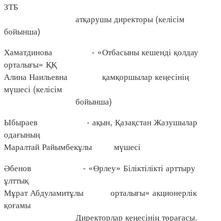
ЗТБ
атқарушы директоры (келісім
бойынша)
Хаматдинова - «Отбасыны кешенді қолдау
орталығы» ҚҚ
Алина Наильевна қамқоршылар кеңесінің
мүшесі (келісім
бойынша)
Ыбыраев - ақын, Қазақстан Жазушылар
одағының
Маралтай Райымбекұлы мүшесі
Әбенов - «Өрлеу» Біліктілікті арттыру
ұлттық
Мұрат Абдуламитұлы орталығы» акционерлік
қоғамы
Директорлар кеңесінің төрағасы.