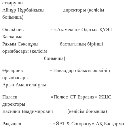
атқарушы
Айнұр Нұрбайқызы директоры (келісім
бойынша)
Ошақбаев - «Атамекен» Одағы» ҚҰЭП
Басқарма
Рахым Сәкенұлы бастығының бірінші
орынбасары (келісім
бойынша)
Өрсариев - Павлодар облысы әкімінің
орынбасары
Арын Амангелдіұлы
Палаев - «Полюс-СТ-Евразия» ЖШС
директоры
Василий Владимирович (келісім бойынша)
Рақышев - «SАТ & Соmраnу» АҚ Басқарма