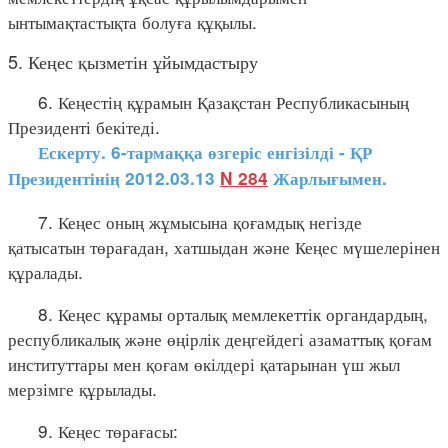
ынтымақтастықта болуға құқылы.
5. Кеңес қызметін ұйымдастыру
6. Кеңестің құрамын Қазақстан Республикасының
Президенті бекітеді.
Ескерту. 6-тармаққа өзгеріс енгізілді - ҚР
Президентінің 2012.03.13
N 284
Жарлығымен.
7. Кеңес оның жұмысына қоғамдық негізде
қатысатын төрағадан, хатшыдан және Кеңес мүшелерінен
құралады.
8. Кеңес құрамы орталық мемлекеттік органдардың,
республикалық және өңірлік деңгейдегі азаматтық қоғам
институттары мен қоғам өкілдері қатарынан үш жыл
мерзімге құрылады.
9. Кеңес төрағасы: