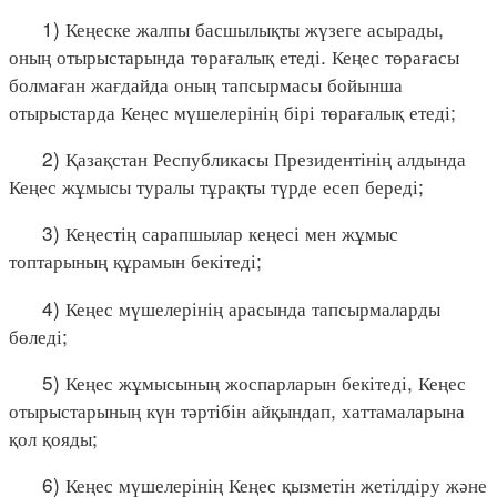
1) Кеңеске жалпы басшылықты жүзеге асырады,
оның отырыстарында төрағалық етеді. Кеңес төрағасы
болмаған жағдайда оның тапсырмасы бойынша
отырыстарда Кеңес мүшелерінің бірі төрағалық етеді;
2) Қазақстан Республикасы Президентінің алдында
Кеңес жұмысы туралы тұрақты түрде есеп береді;
3) Кеңестің сарапшылар кеңесі мен жұмыс
топтарының құрамын бекітеді;
4) Кеңес мүшелерінің арасында тапсырмаларды
бөледі;
5) Кеңес жұмысының жоспарларын бекітеді, Кеңес
отырыстарының күн тәртібін айқындап, хаттамаларына
қол қояды;
6) Кеңес мүшелерінің Кеңес қызметін жетілдіру және