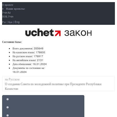
О проекте
Наши проекты:
Учёт.kz
ПОБ.Учёт
Рус
|
Қаз
|
Eng
Состояние базы:
Всего документов:
355649
На казахском языке:
176600
На русском языке:
176917
На английском языке:
2131
Дата обновления:
16.01.2024
Документы по состоянию на:
16.01.2024
на Русском
О создании Совета по молодежной политике при Президенте Республики
Казахстан