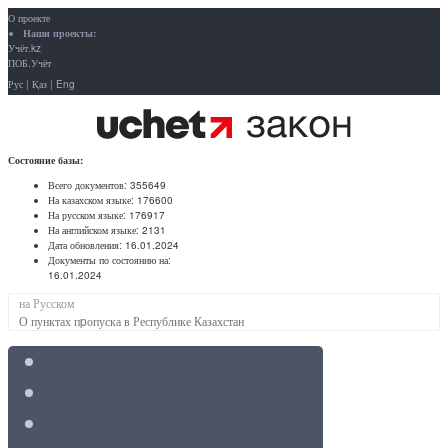
О проекте
Наши проекты:
Учёт.kz
ПОБ.Учёт
Рус
|
Қаз
|
Eng
Состояние базы:
Всего документов:
355649
На казахском языке:
176600
На русском языке:
176917
На английском языке:
2131
Дата обновления:
16.01.2024
Документы по состоянию на:
16.01.2024
на Русском
О пунктах пpопуска в Республике Казахстан