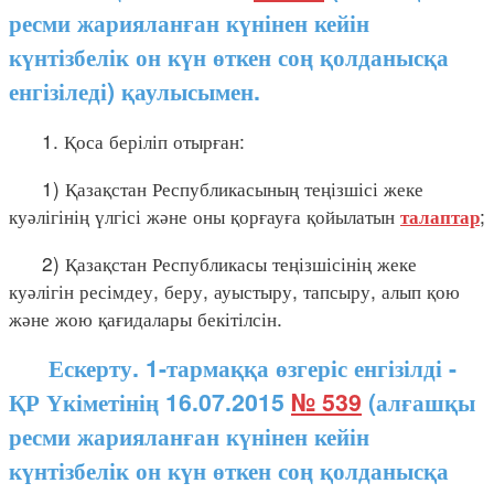
ресми жарияланған күнінен кейін
күнтізбелік он күн өткен соң қолданысқа
енгізіледі) қаулысымен.
1. Қоса беріліп отырған:
1) Қазақстан Республикасының теңізшісі жеке
куәлігінің үлгісі және оны қорғауға қойылатын
;
талаптар
2) Қазақстан Республикасы теңізшісінің жеке
куәлігін ресімдеу, беру, ауыстыру, тапсыру, алып қою
және жою қағидалары бекітілсін.
Ескерту. 1-тармаққа өзгеріс енгізілді -
ҚР Үкіметінің 16.07.2015
№ 539
(алғашқы
ресми жарияланған күнінен кейін
күнтізбелік он күн өткен соң қолданысқа