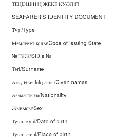
ТЕҢIЗШIНIҢ ЖЕКЕ КУӘЛIГI
SEAFARER’S IDENTITY DOCUMENT
Түрi/Type
Мемлекет коды/Code of issuing State
№ ТЖК/SID’s №
Тегi/Surname
Аты, Әкесiнiң аты /Given names
Азаматтығы/Nationality
Жынысы/Sex
Туған күнi/Date of birth
Туған жерi/Place of birth