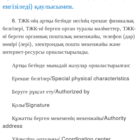
енгізіледі) қаулысымен.
6. ТЖК-нiң артқы бетiнде иесiнiң ерекше физикалық
белгiлерi, ТЖК-нi берген орган туралы мәлiметтер, ТЖК-
нi берген органның пошталық мекенжайы, телефон (дар)
нөмiрi (лері), электрондық пошта мекенжайы және
интернет-ресурсы орналастырылады.
Артқы бетiнде мынадай жазулар орналастырылған:
Ерекше белгiлер/Special physical characteristics
Беруге рұқсат ету/Authorized by
Қолы/Signature
Құжатты берген мекеменiң мекенжайы/Authority
address
Үйлестiру орталығы/ Coordination center