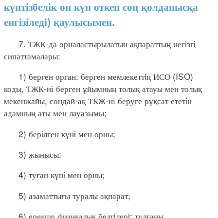
күнтізбелік он күн өткен соң қолданысқа
енгізіледі) қаулысымен.
7. ТЖК-да орналастырылатын ақпараттың негiзгi
сипаттамалары:
1) берген орган: берген мемлекеттiң ИСО (ISO)
коды, ТЖК-ні берген ұйымның толық атауы мен толық
мекенжайы, сондай-ақ ТКЖ-ні беруге рұқсат ететiн
адамның аты мен лауазымы;
2) берiлген күнi мен орны;
3) жынысы;
4) туған күнi мен орны;
5) азаматтығы туралы ақпарат;
6) ерекше физикалық белгiлерi: тұлғаны