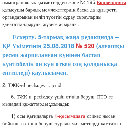
иммиграциялық қызметтерден және № 185
Конвенцияға
қатысушы барлық мемлекеттердің басқа да құзыретті
органдарынан келіп түсетін сұрау сұрауларды
қанағаттандыруды жүзеге асырады.
Ескерту. 5-тармақ жаңа редакцияда –
ҚР Үкіметінің 25.08.2018
№ 520
(алғашқы
ресми жарияланған күнінен бастап
күнтізбелік он күн өткен соң қолданысқа
енгізіледі) қаулысымен.
2. ТЖК-нi ресiмдеу тәртiбi
6. ТЖК-нi ресiмдеу үшiн өтiнiш берушi ПТӘ-ге
мынадай құжаттарды ұсынады:
1) осы Қағидаларға
сәйкес нысан
1-қосымшаға
бойынша өтініш беруші туралы мәліметтерді қамтитын