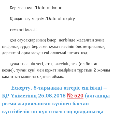
Берiлген күнi/Date of issue
Қолданылу мерзiмi/Date of expiry
төменгi бөлiгi:
қол саусақтарының iздерi негiзiнде жасалған және
цифрлық түрде берiлген құжат иесiнiң биометрикалық
деректері орналасқан екi өлшемдi штрих-код;
құжат иесiнiң тегi, аты, әкесiнiң аты (ол болған
кезде), туған күнi мен құжат нөмiрiнен тұратын 2 жолды
қамтитын машина оқитын аймақ.
Ескерту. 5-тармаққа өзгеріс енгізілді –
ҚР Үкіметінің 25.08.2018
№ 520
(алғашқы
ресми жарияланған күнінен бастап
күнтізбелік он күн өткен соң қолданысқа