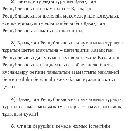
2) шетелде тұрақты тұратын Қазақстан
Республикасының азаматына – Қазақстан
Республикасының шетелдiк мекемелерiнде консулдық
есепке қойылуы туралы таңбасы бар Қазақстан
Республикасы азаматының паспорты;
3) Қазақстан Республикасының аумағында тұрақты
тұратын шетел азаматына – шетелдіктің Қазақстан
Республикасында тұруына ыхтиярхат және Қазақстан
Республикасының заңнамасына сәйкес жеке басты
куәландыру ретінде танылатын азаматтығы мемлекеті
берген өтiнiш берушiнiң жеке басын куәландыратын
құжат;
4) Қазақстан Республикасының аумағында тұрақты
тұратын азаматтығы жоқ тұлғаларға – азаматтығы жоқ
тұлғаның куәлігі.
8. Өтiнiш берушiнiң кемеде жұмыс істейтінін