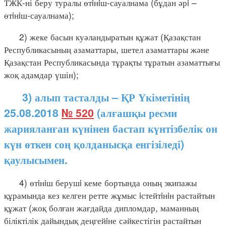
ТЖК-ні беру туралы өтiнiш-сауалнама (бұдан әрi –
өтiнiш-сауалнама);
2) жеке басын куәландыратын құжат (Қазақстан
Республикасының азаматтары, шетел азаматтары және
Қазақстан Республикасында тұрақты тұратын азаматтығы
жоқ адамдар үшін);
3) алып тасталды – ҚР Үкіметінің
25.08.2018
№ 520
(алғашқы ресми
жарияланған күнінен бастап күнтізбелік он
күн өткен соң қолданысқа енгізіледі)
қаулысымен.
4) өтiнiш берушi кеме бортында оның экипажы
құрамында кез келген ретте жұмыс iстейтiнiн растайтын
құжат (жоқ болған жағдайда дипломдар, маманның
біліктілік дайындық деңгейiне сәйкестігін растайтын