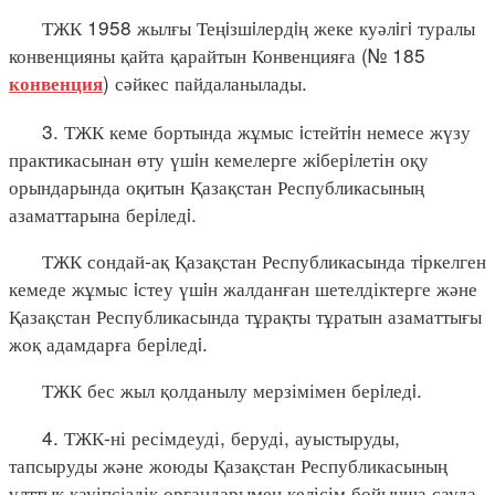
ТЖК 1958 жылғы Теңiзшiлердiң жеке куәлiгi туралы
конвенцияны қайта қарайтын Конвенцияға (№ 185
) сәйкес пайдаланылады.
конвенция
3. ТЖК кеме бортында жұмыс iстейтiн немесе жүзу
практикасынан өту үшiн кемелерге жiберiлетін оқу
орындарында оқитын Қазақстан Республикасының
азаматтарына берiледi.
ТЖК сондай-ақ Қазақстан Республикасында тiркелген
кемеде жұмыс iстеу үшiн жалданған шетелдіктерге және
Қазақстан Республикасында тұрақты тұратын азаматтығы
жоқ адамдарға берiледi.
ТЖК бес жыл қолданылу мерзімімен берiледi.
4. ТЖК-ні ресімдеуді, беруді, ауыстыруды,
тапсыруды және жоюды Қазақстан Республикасының
ұлттық қауіпсіздік органдарымен келісім бойынша сауда