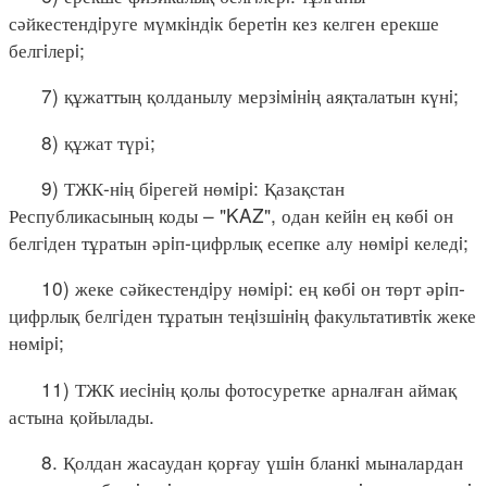
сәйкестендiруге мүмкiндiк беретiн кез келген ерекше
белгiлерi;
7) құжаттың қолданылу мерзiмiнiң аяқталатын күнi;
8) құжат түрі;
9) ТЖК-нiң бiрегей нөмiрi: Қазақстан
Республикасының коды – "KAZ", одан кейiн ең көбi он
белгiден тұратын әрiп-цифрлық есепке алу нөмiрi келедi;
10) жеке сәйкестендiру нөмiрi: ең көбi он төрт әрiп-
цифрлық белгiден тұратын теңiзшiнiң факультативтiк жеке
нөмiрi;
11) ТЖК иесiнiң қолы фотосуретке арналған аймақ
астына қойылады.
8. Қолдан жасаудан қорғау үшiн бланкi мыналардан