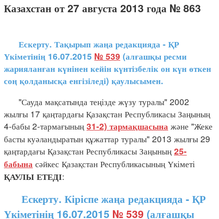
Казахстан от 27 августа 2013 года № 863
Ескерту. Тақырып жаңа редакцияда - ҚР
Үкіметінің 16.07.2015
№ 539
(алғашқы ресми
жарияланған күнінен кейін күнтізбелік он күн өткен
соң қолданысқа енгізіледі) қаулысымен.
"Сауда мақсатында теңізде жүзу туралы" 2002
жылғы 17 қаңтардағы Қазақстан Республикасы Заңының
4-бабы 2-тармағының
және "Жеке
31-2) тармақшасына
басты куәландыратын құжаттар туралы" 2013 жылғы 29
қаңтардағы Қазақстан Республикасы Заңының
25-
сәйкес Қазақстан Республикасының Үкіметі
бабына
:
ҚАУЛЫ ЕТЕДІ
Ескерту. Кіріспе жаңа редакцияда - ҚР
Үкіметінің 16.07.2015
№ 539
(алғашқы