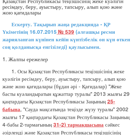
Қазақстан Республикасы теңізшісінің жеке куәлігін
ресімдеу, беру, ауыстыру, тапсыру, алып қою және
жою қағидалары
Ескерту. Тақырып жаңа редакцияда - ҚР
Үкіметінің 16.07.2015
№ 539
(алғашқы ресми
жарияланған күнінен кейін күнтізбелік он күн өткен
соң қолданысқа енгізіледі) қаулысымен.
1. Жалпы ережелер
1. Осы Қазақстан Республикасы теңізшісінің жеке
куәлігін ресімдеу, беру, ауыстыру, тапсыру, алып қою
және жою қағидалары (бұдан әрі - Қағидалар) "Жеке
басты куәландыратын құжаттар туралы" 2013 жылғы 29
қаңтардағы Қазақстан Республикасы Заңының
25-
, "Сауда мақсатында теңізде жүзу туралы" 2002
бабына
жылғы 17 қаңтардағы Қазақстан Республикасы Заңының
4-бабы 2-тармағының
сәйкес
31-2) тармақшасына
әзірленді және Қазақстан Республикасы теңізшісінің