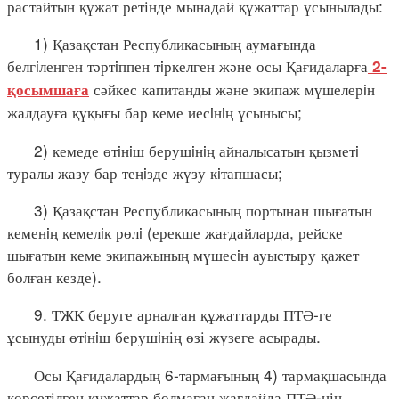
растайтын құжат ретінде мынадай құжаттар ұсынылады:
1) Қазақстан Республикасының аумағында
белгiленген тәртiппен тiркелген және осы Қағидаларға
2-
сәйкес капитанды және экипаж мүшелерiн
қосымшаға
жалдауға құқығы бар кеме иесiнiң ұсынысы;
2) кемеде өтiнiш берушiнiң айналысатын қызметi
туралы жазу бар теңiзде жүзу кiтапшасы;
3) Қазақстан Республикасының портынан шығатын
кеменiң кемелiк рөлi (ерекше жағдайларда, рейске
шығатын кеме экипажының мүшесiн ауыстыру қажет
болған кезде).
9. ТЖК беруге арналған құжаттарды ПТӘ-ге
ұсынуды өтiнiш берушiнің өзі жүзеге асырады.
Осы Қағидалардың 6-тармағының 4) тармақшасында
көрсетілген құжаттар болмаған жағдайда ПТӘ-нің