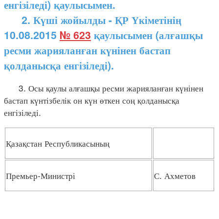
енгізіледі) қаулысымен.
2. Күші жойылды - ҚР Үкіметінің
10.08.2015
№ 623
қаулысымен (алғашқы
ресми жарияланған күнінен бастап
қолданысқа енгізіледі).
3. Осы қаулы алғашқы ресми жарияланған күнінен
бастап күнтізбелік он күн өткен соң қолданысқа
енгізіледі.
Қазақстан Республикасының
Премьер-Министрі
С. Ахметов