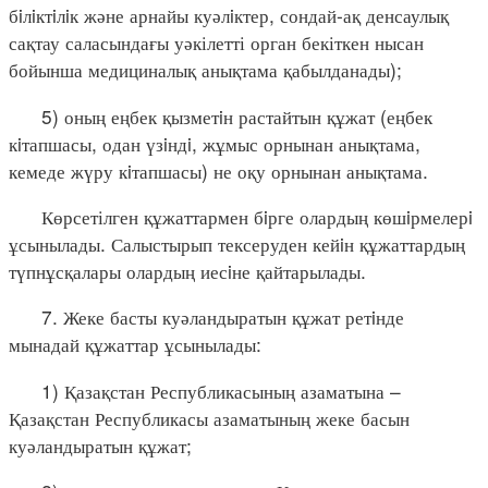
бiлiктiлiк және арнайы куәлiктер, сондай-ақ денсаулық
сақтау саласындағы уәкілетті орган бекіткен нысан
бойынша медициналық анықтама қабылданады);
5) оның еңбек қызметiн растайтын құжат (еңбек
кiтапшасы, одан үзiндi, жұмыс орнынан анықтама,
кемеде жүру кiтапшасы) не оқу орнынан анықтама.
Көрсетілген құжаттармен бiрге олардың көшiрмелерi
ұсынылады. Салыстырып тексеруден кейiн құжаттардың
түпнұсқалары олардың иесiне қайтарылады.
7. Жеке басты куәландыратын құжат ретiнде
мынадай құжаттар ұсынылады:
1) Қазақстан Республикасының азаматына –
Қазақстан Республикасы азаматының жеке басын
куәландыратын құжат;