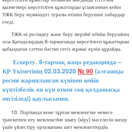
қызметкері көрсетілген құжаттарды ұсынғаннан кейін
ТЖК беру мүмкіндігі туралы өтініш берушіні хабардар
етеді.
ТЖК-ні ресімдеу және беру мерзiмi өтiнiш берушiнің
осы Қағидалардың 6-тармағында көрсетiлген құжаттарын
қабылдаған сәттен бастап сегіз жұмыс күнін құрайды.
Ескерту. 9-тармақ жаңа редакцияда –
ҚР Үкіметінің 02.03.2020
№ 90
(алғашқы
ресми жарияланған күнінен кейін
күнтізбелік он күн өткен соң қолданысқа
енгізіледі) қаулысымен.
10. Портында кеме тұрған мемлекетке немесе
транзитпен өту мемлекетiне шығу (кiру) мәселесiн шешу
үшiн үйлестіру орталығына шет мемлекеттердiң