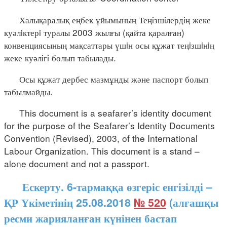
Халықаралық еңбек ұйымының Теңiзшiлердiң жеке
куәлiктерi туралы 2003 жылғы (қайта қаралған)
конвенциясының мақсаттары үшiн осы құжат теңiзшiнiң
жеке куәлiгi болып табылады.
Осы құжат дербес мазмұнды және паспорт болып
табылмайды.
This document is a seafarer’s identity document
for the purpose of the Seafarer’s Identity Documents
Convention (Revised), 2003, of the International
Labour Organization. This document is a stand –
alone document and not a passport.
Ескерту. 6-тармаққа өзгеріс енгізілді –
ҚР Үкіметінің 25.08.2018
№ 520
(алғашқы
ресми жарияланған күнінен бастап