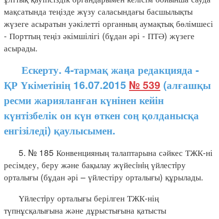
мақсатында теңізде жүзу саласындағы басшылықты
жүзеге асыратын уәкілетті органның аумақтық бөлімшесі
- Порттың теңіз әкімшілігі (бұдан әрі - ПТӘ) жүзеге
асырады.
Ескерту. 4-тармақ жаңа редакцияда -
ҚР Үкіметінің 16.07.2015
№ 539
(алғашқы
ресми жарияланған күнінен кейін
күнтізбелік он күн өткен соң қолданысқа
енгізіледі) қаулысымен.
5. № 185 Конвенцияның талаптарына сәйкес ТЖК-ні
ресімдеу, беру және бақылау жүйесiнiң үйлестiру
орталығы (бұдан әрі – үйлестіру орталығы) құрылады.
Үйлестiру орталығы берілген ТЖК-нің
түпнұсқалығына және дұрыстығына қатысты