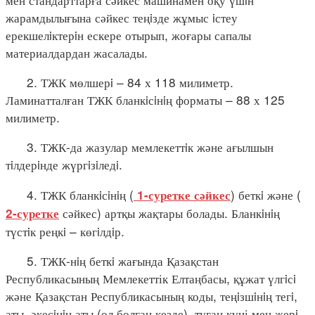
жарамдылығына сәйкес теңiзде жұмыс iстеу
ерекшелiктерiн ескере отырып, жоғары сапалы
материалдардан жасалады.
2. ТЖК мөлшерi – 84 х 118 милиметр.
Ламинатталған ТЖК бланкiсiнiң форматы – 88 х 125
милиметр.
3. ТЖК-да жазулар мемлекеттiк және ағылшын
тiлдерiнде жүргiзiледi.
4. ТЖК бланкiсiнiң (
) беткi және (
1-суретке сәйкес
сәйкес) артқы жақтары болады. Бланкiнiң
2-суретке
түстiк реңкi – көгiлдiр.
5. ТЖК-нiң беткi жағында Қазақстан
Республикасының Мемлекеттік Елтаңбасы, құжат үлгiсi
және Қазақстан Республикасының коды, теңiзшiнiң тегi,
аты, әкесiнiң аты (ол болған кезде), туған күні мен жерi,