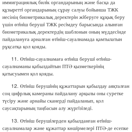
иммиграциялық билiк органдарының және басқа да
құзыреттi органдарының сұрау салуы бойынша ТЖК
иесінің биометрикалық деректерiн жiберуге құқық беру
үшін өтiнiш берушi ТЖК ресiмдеу барысында алынған
биометрикалық деректердiң шаблонын оның мүддесiнде
пайдалануға арналған өтiнiш-сауалнамада қамтылатын
рұқсатқа қол қояды.
11. Өтiнiш-сауалнамаға өтiнiш берушi өтiнiш-
сауалнаманы қабылдайтын ПТӘ қызметкерiнiң
қатысуымен қол қояды.
12. Өтiнiш берушiнiң құжаттарын қабылдау аяқталған
соң цифрлық камераны пайдалану арқылы оны суретке
түсiру және арнайы сканердi пайдаланып, қол
саусақтарының таңбасын алу жүргiзiледi.
13. Өтiнiш берушiлерден қабылданған өтiнiш-
сауалнамалар және құжаттар көшiрмелерi ПТӘ-де есепке