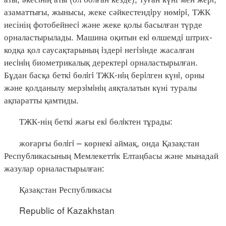
азаматтығы, жынысы, жеке сәйкестендiру нөмiрi, ТЖК
иесінің фотобейнесi және жеке қолы басылған түрде
орналастырылады. Машина оқитын екi өлшемдi штрих-
кодқа қол саусақтарының iздерi негiзiнде жасалған
иесiнiң биометрикалық деректерi орналастырылған.
Бұдан басқа беткi бөлiгi ТЖК-нiң берiлген күнi, орны
және қолданылу мерзiмiнiң аяқталатын күні туралы
ақпаратты қамтиды.
ТЖК-нің беткi жағы екi бөлiктен тұрады:
жоғарғы бөлiгi – көрнекi аймақ, онда Қазақстан
Республикасының Мемлекеттiк Елтаңбасы және мынадай
жазулар орналастырылған:
Қазақстан Республикасы
Republic of Kazakhstan