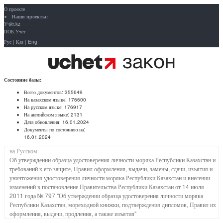
О проекте
Наши проекты:
Учёт.kz
ПОБ.Учёт
Рус
|
Қаз
|
Eng
Состояние базы:
Всего документов:
355649
На казахском языке:
176600
На русском языке:
176917
На английском языке:
2131
Дата обновления:
16.01.2024
Документы по состоянию на:
16.01.2024
на Русском
Об утверждении образца удостоверения личности моряка Республики Казахстан и
требований к его защите, Правил оформления, выдачи, замены, сдачи, изъятия и
уничтожения удостоверения личности моряка Республики Казахстан и внесении
изменений в постановление Правительства Республики Казахстан от 14 июля
2011 года № 797 "Об утверждении образца удостоверения личности моряка
Республики Казахстан, мореходной книжки, подтверждения дипломов, Правил их
оформления, выдачи, продления, а также изъятия"