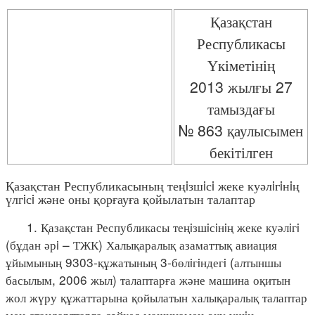
Қазақстан
Республикасы
Үкіметінің
2013 жылғы 27
тамыздағы
№ 863 қаулысымен
бекітілген
Қазақстан Республикасының теңiзшiсi жеке куәлiгiнiң
үлгiсi және оны қорғауға қойылатын талаптар
1. Қазақстан Республикасы теңiзшiсiнiң жеке куәлiгi
(бұдан әрi – ТЖК) Халықаралық азаматтық авиация
ұйымының 9303-құжатының 3-бөлiгiндегi (алтыншы
басылым, 2006 жыл) талаптарға және машина оқитын
жол жүру құжаттарына қойылатын халықаралық талаптар
мен стандарттарға сәйкес машинамен оқу үшiн