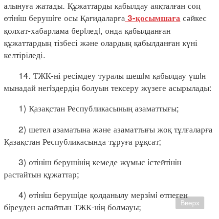
алынуға жатады. Құжаттарды қабылдау аяқталған соң
өтiнiш берушiге осы Қағидаларға
сәйкес
3-қосымшаға
қолхат-хабарлама берiледi, онда қабылданған
құжаттардың тізбесі және олардың қабылданған күні
келтіріледі.
14. ТЖК-ні ресімдеу туралы шешiм қабылдау үшiн
мынадай негiздердің болуын тексеру жүзеге асырылады:
1) Қазақстан Республикасының азаматтығы;
2) шетел азаматына және азаматтығы жоқ тұлғаларға
Қазақстан Республикасында тұруға рұқсат;
3) өтiнiш берушiнiң кемеде жұмыс iстейтiнiн
растайтын құжаттар;
4) өтiнiш берушiде қолданылу мерзiмi өтпеген
Вверх
бiреуден аспайтын ТЖК-нiң болмауы;