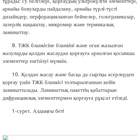
тұрады: су белгiлерi, қорғаудың ультрокүлгiн элементтерi,
арнайы бояуларды пайдалану, арнайы түрлi-түстi
дизайндер, перфорацияланған бейнелер, голограммалар,
лазерлiк нақыштау, микромөр және термикалық
ламинаттау.
9. ТЖК бланкiсiне бланкiнi және оған жазылған
жазуларды қолдан жасаудан қорғауға арналған қосымша
элементтер енгiзiлуi мүмкiн.
10. Қолдан жасау және басқа да сыртқы әсерлерден
қорғау үшiн ТЖК бланкiсi толтырылғаннан кейiн
ламинатталады. Ламинаттық пакеттiң қабаттарын
дифракциялық элементтермен қорғауға рұқсат етiледi.
1-сурет. Алдыңғы бетi