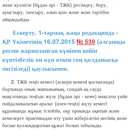
жеке куәлігін (бұдан әрі - ТЖК) ресімдеу, беру,
ауыстыру, тапсыру, алып қою және жою тәртібін
айқындайды.
Ескерту. 1-тармақ жаңа редакцияда -
ҚР Үкіметінің 16.07.2015
№ 539
(алғашқы
ресми жарияланған күнінен кейін
күнтізбелік он күн өткен соң қолданысқа
енгізіледі) қаулысымен.
2. ТЖК теңiз кемесi (әскери кеменi қоспағанда)
бортында оның экипажының, сондай-ақ сауда
мақсатында теңiзде жүзу (бұдан әрі - кеме) мақсаты үшiн
пайдаланылатын аралас (өзен-теңiз) жүзу кемесi
құрамында жұмыс iстейтiн, оқу орнында оқитын және
кемелерге практикадан өту үшін жіберілетін иесiнiң жеке
басын куәландыратын құжат болып табылады.