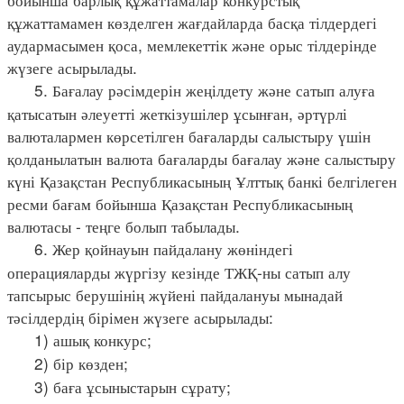
құжаттамамен көзделген жағдайларда басқа тілдердегі
аудармасымен қоса, мемлекеттік және орыс тілдерінде
жүзеге асырылады.
5. Бағалау рәсімдерін жеңілдету және сатып алуға
қатысатын әлеуетті жеткізушілер ұсынған, әртүрлі
валюталармен көрсетілген бағаларды салыстыру үшін
қолданылатын валюта бағаларды бағалау және салыстыру
күні Қазақстан Республикасының Ұлттық банкі белгілеген
ресми бағам бойынша Қазақстан Республикасының
валютасы - теңге болып табылады.
6. Жер қойнауын пайдалану жөніндегі
операцияларды жүргізу кезінде ТЖҚ-ны сатып алу
тапсырыс берушінің жүйені пайдалануы мынадай
тәсілдердің бірімен жүзеге асырылады:
1) ашық конкурс;
2) бір көзден;
3) баға ұсыныстарын сұрату;