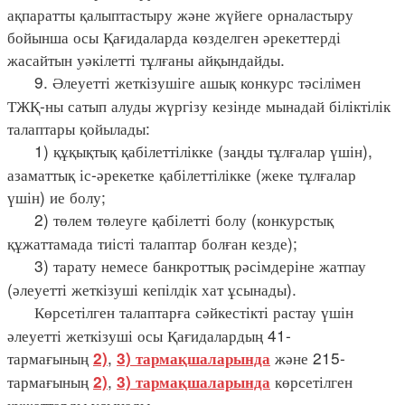
ақпаратты қалыптастыру және жүйеге орналастыру
бойынша осы Қағидаларда көзделген әрекеттерді
жасайтын уәкілетті тұлғаны айқындайды.
9. Әлеуетті жеткізушіге ашық конкурс тәсілімен
ТЖҚ-ны сатып алуды жүргізу кезінде мынадай біліктілік
талаптары қойылады:
1) құқықтық қабілеттілікке (заңды тұлғалар үшін),
азаматтық іс-әрекетке қабілеттілікке (жеке тұлғалар
үшін) ие болу;
2) төлем төлеуге қабілетті болу (конкурстық
құжаттамада тиісті талаптар болған кезде);
3) тарату немесе банкроттық рәсімдеріне жатпау
(әлеуетті жеткізуші кепілдік хат ұсынады).
Көрсетілген талаптарға сәйкестікті растау үшін
әлеуетті жеткізуші осы Қағидалардың 41-
тармағының
,
және 215-
2)
3) тармақшаларында
тармағының
,
көрсетілген
2)
3) тармақшаларында
құжаттарды ұсынады.