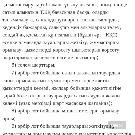
қалыптастыру тәртібі және ұсыну нысаны, оның ішінде
сатып алынатын ТЖҚ бағасынан басқа, оларды
тасымалдауға, сақтандыруға арналған шығыстарды,
кедендік баждарды, салықтар мен алымдарды төлеу,
сондай-ақ қосылған құн салығын (бұдан әрі - ҚҚС)
есепке алмағанда тауарларды жеткізу, жұмыстарды
орындау, қызметтерді көрсету шығыстарын көрсету
шарттарында көзделген өзге де шығыстар;
6) төлем шарттары;
7) әрбір лот бойынша сатып алынатын тауардың
саны, орындалатын жұмыстар мен көрсетілетін
қызметтердің көлемі, жылдар бойынша қажеттілігіне
қарай бөле отырып тауарларды сатып алудың жалпы
көлемі (ұзақ мерзімді шарт жасасқан жағдайда);
8) әрбір лот бойынша міндеттемелерді орындау
орны;
9) әрбір лот бойынша тауарларды жеткізудің,
Вверх
жұмыстарды орындаудың немесе қызметтерді көрсетудің