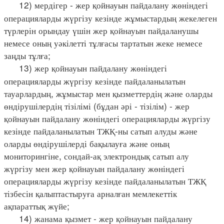
12) мердігер - жер қойнауын пайдалану жөніндегі
операцияларды жүргізу кезінде жұмыстардың жекелеген
түрлерін орындау үшін жер қойнауын пайдаланушы
немесе оның уәкілетті тұлғасы тартатын жеке немесе
заңды тұлға;
13) жер қойнауын пайдалану жөніндегі
операцияларды жүргізу кезінде пайдаланылатын
тауарлардың, жұмыстар мен қызметтердің және оларды
өндірушілердің тізілімі (бұдан әрі - тізілім) - жер
қойнауын пайдалану жөніндегі операцияларды жүргізу
кезінде пайдаланылатын ТЖҚ-ны сатып алуды және
оларды өндірушілерді бақылауға және оның
мониторингіне, сондай-ақ электрондық сатып алу
жүргізу мен жер қойнауын пайдалану жөніндегі
операцияларды жүргізу кезінде пайдаланылатын ТЖҚ
тізбесін қалыптастыруға арналған мемлекеттік
ақпараттық жүйе;
14) жанама қызмет - жер қойнауын пайдалану