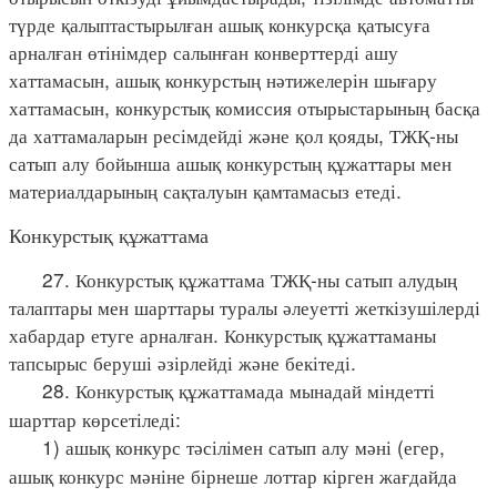
түрде қалыптастырылған ашық конкурсқа қатысуға
арналған өтінімдер салынған конверттерді ашу
хаттамасын, ашық конкурстың нәтижелерін шығару
хаттамасын, конкурстық комиссия отырыстарының басқа
да хаттамаларын ресімдейді және қол қояды, ТЖҚ-ны
сатып алу бойынша ашық конкурстың құжаттары мен
материалдарының сақталуын қамтамасыз етеді.
Конкурстық құжаттама
27. Конкурстық құжаттама ТЖҚ-ны сатып алудың
талаптары мен шарттары туралы әлеуетті жеткізушілерді
хабардар етуге арналған. Конкурстық құжаттаманы
тапсырыс беруші әзірлейді және бекітеді.
28. Конкурстық құжаттамада мынадай міндетті
шарттар көрсетіледі:
1) ашық конкурс тәсілімен сатып алу мәні (егер,
ашық конкурс мәніне бірнеше лоттар кірген жағдайда