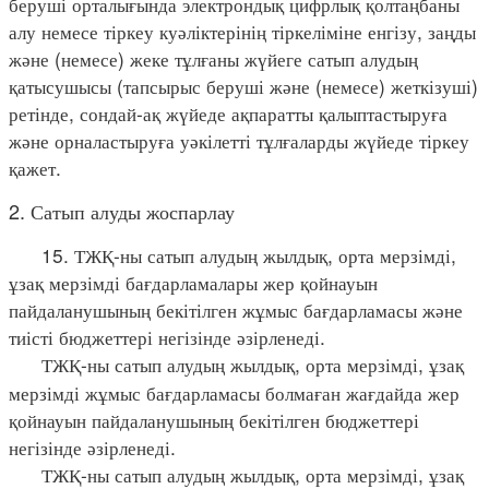
беруші орталығында электрондық цифрлық қолтаңбаны
алу немесе тіркеу куәліктерінің тіркеліміне енгізу, заңды
және (немесе) жеке тұлғаны жүйеге сатып алудың
қатысушысы (тапсырыс беруші және (немесе) жеткізуші)
ретінде, сондай-ақ жүйеде ақпаратты қалыптастыруға
және орналастыруға уәкілетті тұлғаларды жүйеде тіркеу
қажет.
2. Сатып алуды жоспарлау
15. ТЖҚ-ны сатып алудың жылдық, орта мерзімді,
ұзақ мерзімді бағдарламалары жер қойнауын
пайдаланушының бекітілген жұмыс бағдарламасы және
тиісті бюджеттері негізінде әзірленеді.
ТЖҚ-ны сатып алудың жылдық, орта мерзімді, ұзақ
мерзімді жұмыс бағдарламасы болмаған жағдайда жер
қойнауын пайдаланушының бекітілген бюджеттері
негізінде әзірленеді.
ТЖҚ-ны сатып алудың жылдық, орта мерзімді, ұзақ