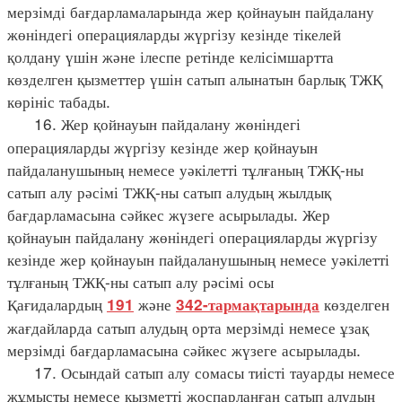
мерзімді бағдарламаларында жер қойнауын пайдалану
жөніндегі операцияларды жүргізу кезінде тікелей
қолдану үшін және ілеспе ретінде келісімшартта
көзделген қызметтер үшін сатып алынатын барлық ТЖҚ
көрініс табады.
16. Жер қойнауын пайдалану жөніндегі
операцияларды жүргізу кезінде жер қойнауын
пайдаланушының немесе уәкілетті тұлғаның ТЖҚ-ны
сатып алу рәсімі ТЖҚ-ны сатып алудың жылдық
бағдарламасына сәйкес жүзеге асырылады. Жер
қойнауын пайдалану жөніндегі операцияларды жүргізу
кезінде жер қойнауын пайдаланушының немесе уәкілетті
тұлғаның ТЖҚ-ны сатып алу рәсімі осы
Қағидалардың
және
көзделген
191
342-тармақтарында
жағдайларда сатып алудың орта мерзімді немесе ұзақ
мерзімді бағдарламасына сәйкес жүзеге асырылады.
17. Осындай сатып алу сомасы тиісті тауарды немесе
жұмысты немесе қызметті жоспарланған сатып алудың