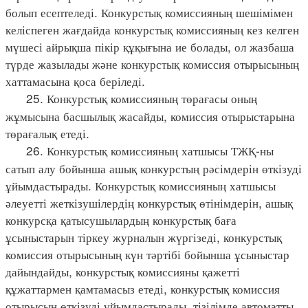
болып есептеледі. Конкурстық комиссияның шешімімен
келіспеген жағдайда конкурстық комиссияның кез келген
мүшесі айрықша пікір құқығына ие болады, ол жазбаша
түрде жазылады және конкурстық комиссия отырысының
хаттамасына қоса беріледі.
25. Конкурстық комиссияның төрағасы оның
жұмысына басшылық жасайды, комиссия отырыстарына
төрағалық етеді.
26. Конкурстық комиссияның хатшысы ТЖҚ-ны
сатып алу бойынша ашық конкурстың рәсімдерін өткізуді
ұйымдастырады. Конкурстық комиссияның хатшысы
әлеуетті жеткізушілердің конкурстық өтінімдерін, ашық
конкурсқа қатысушылардың конкурстық баға
ұсыныстарын тіркеу журналын жүргізеді, конкурстық
комиссия отырысының күн тәртібі бойынша ұсыныстар
дайындайды, конкурстық комиссияны қажетті
құжаттармен қамтамасыз етеді, конкурстық комиссия
отырысын өткізуді ұйымдастырады, тізілімде автоматты