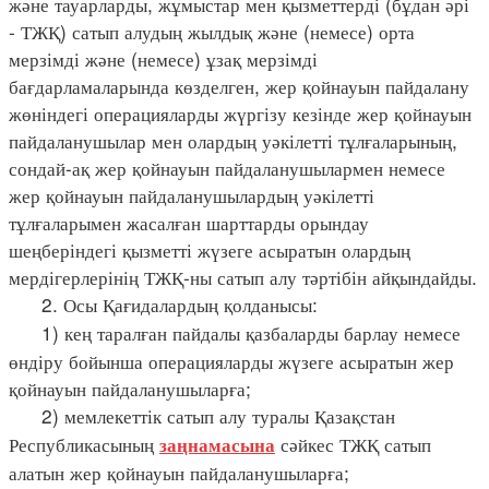
және тауарларды, жұмыстар мен қызметтерді (бұдан әрі
- ТЖҚ) сатып алудың жылдық және (немесе) орта
мерзімді және (немесе) ұзақ мерзімді
бағдарламаларында көзделген, жер қойнауын пайдалану
жөніндегі операцияларды жүргізу кезінде жер қойнауын
пайдаланушылар мен олардың уәкілетті тұлғаларының,
сондай-ақ жер қойнауын пайдаланушылармен немесе
жер қойнауын пайдаланушылардың уәкілетті
тұлғаларымен жасалған шарттарды орындау
шеңберіндегі қызметті жүзеге асыратын олардың
мердігерлерінің ТЖҚ-ны сатып алу тәртібін айқындайды.
2. Осы Қағидалардың қолданысы:
1) кең таралған пайдалы қазбаларды барлау немесе
өндіру бойынша операцияларды жүзеге асыратын жер
қойнауын пайдаланушыларға;
2) мемлекеттік сатып алу туралы Қазақстан
Республикасының
сәйкес ТЖҚ сатып
заңнамасына
алатын жер қойнауын пайдаланушыларға;