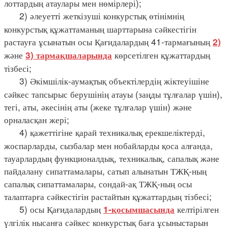
лоттардың атаулары мен нөмірлері);
2) әлеуетті жеткізуші конкурстық өтінімнің
конкурстық құжаттаманың шарттарына сәйкестігін
растауға ұсынатын осы Қағидалардың 41-тармағының
2)
және
көрсетілген құжаттардың
3) тармақшаларында
тізбесі;
3) Әкімшілік-аумақтық объектілердің жіктеуішіне
сәйкес тапсырыс берушінің атауы (заңды тұлғалар үшін),
тегі, аты, әкесінің аты (жеке тұлғалар үшін) және
орналасқан жері;
4) қажеттігіне қарай техникалық ерекшеліктерді,
жоспарларды, сызбалар мен нобайларды қоса алғанда,
тауарлардың функционалдық, техникалық, сапалық және
пайдалану сипаттамалары, сатып алынатын ТЖҚ-ның
сапалық сипаттамалары, сондай-ақ ТЖҚ-ның осы
талаптарға сәйкестігін растайтын құжаттардың тізбесі;
5) осы Қағидалардың
келтірілген
1-қосымшасында
үлгілік нысанға сәйкес конкурстық баға ұсыныстарын