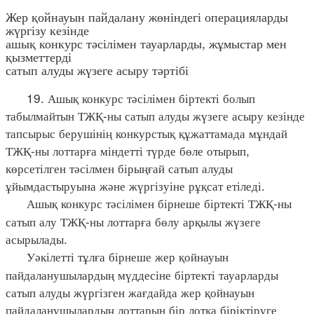
Жер қойнауын пайдалану жөніндегі операцияларды
жүргізу кезінде
ашық конкурс тәсілімен тауарларды, жұмыстар мен
қызметтерді
сатып алуды жүзеге асыру тәртібі
19. Ашық конкурс тәсілімен біртекті болып
табылмайтын ТЖҚ-ны сатып алуды жүзеге асыру кезінде
тапсырыс берушінің конкурстық құжаттамада мұндай
ТЖҚ-ны лоттарға міндетті түрде бөле отырып,
көрсетілген тәсілмен бірыңғай сатып алуды
ұйымдастыруына және жүргізуіне рұқсат етіледі.
Ашық конкурс тәсілімен бірнеше біртекті ТЖҚ-ны
сатып алу ТЖҚ-ны лоттарға бөлу арқылы жүзеге
асырылады.
Уәкілетті тұлға бірнеше жер қойнауын
пайдаланушылардың мүддесіне біртекті тауарларды
сатып алуды жүргізген жағдайда жер қойнауын
пайдаланушылардың лоттарын бір лотқа біріктіруге