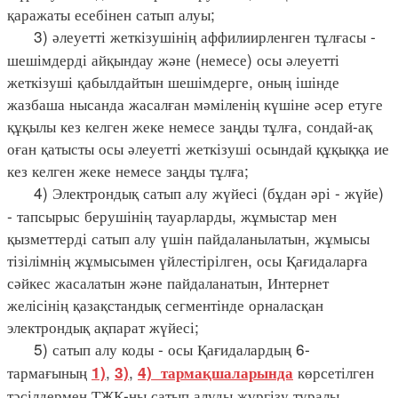
қаражаты есебінен сатып алуы;
3) әлеуетті жеткізушінің аффилиирленген тұлғасы -
шешімдерді айқындау және (немесе) осы әлеуетті
жеткізуші қабылдайтын шешімдерге, оның ішінде
жазбаша нысанда жасалған мәміленің күшіне әсер етуге
құқылы кез келген жеке немесе заңды тұлға, сондай-ақ
оған қатысты осы әлеуетті жеткізуші осындай құқыққа ие
кез келген жеке немесе заңды тұлға;
4) Электрондық сатып алу жүйесі (бұдан әрі - жүйе)
- тапсырыс берушінің тауарларды, жұмыстар мен
қызметтерді сатып алу үшін пайдаланылатын, жұмысы
тізілімнің жұмысымен үйлестірілген, осы Қағидаларға
сәйкес жасалатын және пайдаланатын, Интернет
желісінің қазақстандық сегментінде орналасқан
электрондық ақпарат жүйесі;
5) сатып алу коды - осы Қағидалардың 6-
тармағының
,
,
көрсетілген
1)
3)
4) тармақшаларында
тәсілдермен ТЖҚ-ны сатып алуды жүргізу туралы