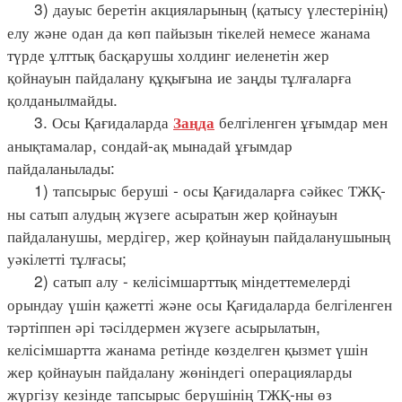
3) дауыс беретін акцияларының (қатысу үлестерінің)
елу және одан да көп пайызын тікелей немесе жанама
түрде ұлттық басқарушы холдинг иеленетін жер
қойнауын пайдалану құқығына ие заңды тұлғаларға
қолданылмайды.
3. Осы Қағидаларда
белгіленген ұғымдар мен
Заңда
анықтамалар, сондай-ақ мынадай ұғымдар
пайдаланылады:
1) тапсырыс беруші - осы Қағидаларға сәйкес ТЖҚ-
ны сатып алудың жүзеге асыратын жер қойнауын
пайдаланушы, мердігер, жер қойнауын пайдаланушының
уәкілетті тұлғасы;
2) сатып алу - келісімшарттық міндеттемелерді
орындау үшін қажетті және осы Қағидаларда белгіленген
тәртіппен әрі тәсілдермен жүзеге асырылатын,
келісімшартта жанама ретінде көзделген қызмет үшін
жер қойнауын пайдалану жөніндегі операцияларды
жүргізу кезінде тапсырыс берушінің ТЖҚ-ны өз