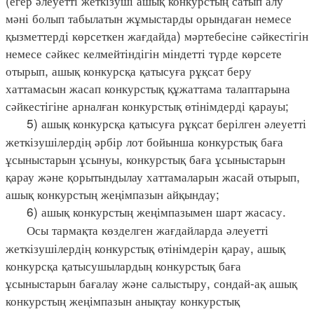
(егер әлеуетті жеткізуші ашық конкурстың сатып алу
мәні болып табылатын жұмыстарды орындаған немесе
қызметтерді көрсеткен жағдайда) мәртебесіне сәйкестігін
немесе сәйкес келмейтіндігін міндетті түрде көрсете
отырып, ашық конкурсқа қатысуға рұқсат беру
хаттамасын жасап конкурстық құжаттама талаптарына
сәйкестігіне арналған конкурстық өтінімдерді қарауы;
5) ашық конкурсқа қатысуға рұқсат берілген әлеуетті
жеткізушілердің әрбір лот бойынша конкурстық баға
ұсыныстарын ұсынуы, конкурстық баға ұсыныстарын
қарау және қорытындылау хаттамаларын жасай отырып,
ашық конкурстың жеңімпазын айқындау;
6) ашық конкурстың жеңімпазымен шарт жасасу.
Осы тармақта көзделген жағдайларда әлеуетті
жеткізушілердің конкурстық өтінімдерін қарау, ашық
конкурсқа қатысушылардың конкурстық баға
ұсыныстарын бағалау және салыстыру, сондай-ақ ашық
конкурстың жеңімпазын анықтау конкурстық