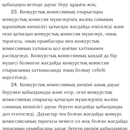
қабылдауы кезінде дауыс беру құқығы жоқ.
23. Конкурстық комиссияның отырыстары
конкурстық комиссия мүшелерінің жалпы санының
қарапайым көпшілігі қатысқан жағдайда өткізіледі және
оған қатысқан конкурстық комиссия мүшелері, оның
төрағасы, оның орынбасары мен конкурстық
комиссияның хатшысы қол қоятын хаттамамен
рәсімделеді. Конкурстық комиссияның қандай да бір
мүшесі болмаған жағдайда конкурстық комиссия
отырысының хаттамасында оның болмау себебі
көрсетіледі.
24. Конкурстық комиссияның шешімі ашық дауыс
берумен қабылданады және егер, оған конкурстық
комиссияның отырысқа қатысқан мүшелерінің жалпы
санының көпшілігі дауыс берген жағдайда қабылданды
деп есептеледі. Дауыстар тең болған жағдайда конкурс
комиссиясының төрағасы немесе ол жоқ болған жағдайда
төрағаның орынбасары дауыс берген шешім қабылданған