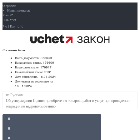
О проекте
Наши проекты:
Учёт.kz
ПОБ.Учёт
Рус
|
Қаз
|
Eng
Состояние базы:
Всего документов:
355649
На казахском языке:
176600
На русском языке:
176917
На английском языке:
2131
Дата обновления:
16.01.2024
Документы по состоянию на:
16.01.2024
на Русском
Об утверждении Правил приобретения товаров, работ и услуг при проведении
операций по недропользованию