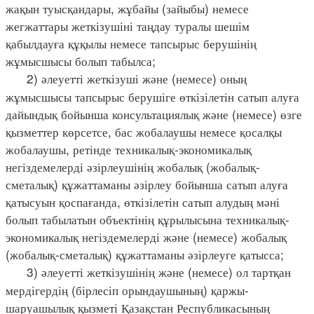
жақын туысқандары, жұбайы (зайыбы) немесе
жегжаттары жеткізушіні таңдау туралы шешім
қабылдауға құқылы немесе тапсырыс берушінің
жұмысшысы болып табылса;
2) әлеуетті жеткізуші және (немесе) оның
жұмысшысы тапсырыс берушіге өткізілетін сатып алуға
дайындық бойынша консультациялық және (немесе) өзге
қызметтер көрсетсе, бас жобалаушы немесе қосалқы
жобалаушы, ретінде техникалық-экономикалық
негіздемелерді әзірлеушінің жобалық (жобалық-
сметалық) құжаттаманы әзірлеу бойынша сатып алуға
қатысуын қоспағанда, өткізілетін сатып алудың мәні
болып табылатын объектінің құрылысына техникалық-
экономикалық негіздемелерді және (немесе) жобалық
(жобалық-сметалық) құжаттаманы әзірлеуге қатысса;
3) әлеуетті жеткізушінің және (немесе) ол тартқан
мердігердің (бірлесіп орындаушының) қаржы-
шаруашылық қызметі Қазақстан Республикасының