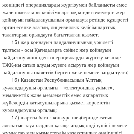
жөніндегі операцияларды жүргізумен байланысты емес
және шығыстары келісімшарттық міндеттемелерін жер
қойнауын пайдаланушының орындауы ретінде құзыретті
орган есепке алатын, лицензиялық келісімшарттық
талаптарын орындауға бағытталған қызмет;
15) жер қойнауын пайдаланушының уәкілетті
тұлғасы - осы Қағидаларға сәйкес жер қойнауын
пайдалану жөніндегі операцияларды жүргізу кезінде
ТЖҚ-ны сатып алуды жүзеге асыруға жер қойнауын
пайдаланушы өкілеттік берген жеке немесе заңды тұлға;
16) Қазақстан Республикасының Ұлттық
куәландырушы орталығы - «электрондық үкімет»,
мемлекеттік және мемлекеттік емес ақпараттық
жүйелердің қатысушыларына қызмет көрсететін
куәландырушы орталық;
17) шартты баға - конкурс шеңберінде сатып
алынатын тауарлардың қазақстандық өндірушісі немесе
жұмыстар мен қызметтердің қазақстандық өндірушісі