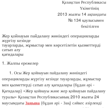
Қазақстан Республикасы
Үкіметінің
2013 жылғы 14 ақпандағы
№ 134 қаулысымен
бекітілген
Жер қойнауын пайдалану жөніндегі операцияларды
жүргізу кезінде
тауарларды, жұмыстар мен көрсетілетін қызметтерді
сатып алу
қағидалары
1. Жалпы ережелер
1. Осы Жер қойнауын пайдалану жөніндегі
операцияларды жүргізу кезінде тауарларды, жұмыстар
мен қызметтерді сатып алу қағидалары (бұдан әрі -
Қағидалар) «Жер қойнауы және жер қойнауын пайдалану
туралы» Қазақстан Республикасының 2010 жылғы 24
маусымдағы
(бұдан әрі - Заң) сәйкес әзірленді
Заңына