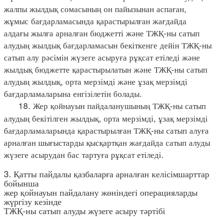
жалпы жылдық сомасының он пайызынан аспаған,
жұмыс бағдарламасында қарастырылған жағдайда
алдағы жылға арналған бюджетті және ТЖҚ-ны сатып
алудың жылдық бағдарламасын бекіткенге дейін ТЖҚ-ны
сатып алу рәсімін жүзеге асыруға рұқсат етіледі және
жылдық бюджетте қарастырылатын және ТЖҚ-ны сатып
алудың жылдық, орта мерзімді және ұзақ мерзімді
бағдарламаларына енгізілетін болады.
18. Жер қойнауын пайдаланушының ТЖҚ-ны сатып
алудың бекітілген жылдық, орта мерзімді, ұзақ мерзімді
бағдарламаларында қарастырылған ТЖҚ-ны сатып алуға
арналған шығыстарды қысқартқан жағдайда сатып алуды
жүзеге асырудан бас тартуға рұқсат етіледі.
3. Қатты пайдалы қазбаларға арналған келісімшарттар
бойынша
жер қойнауын пайдалану жөніндегі операцияларды
жүргізу кезінде
ТЖҚ-ны сатып алуды жүзеге асыру тәртібі