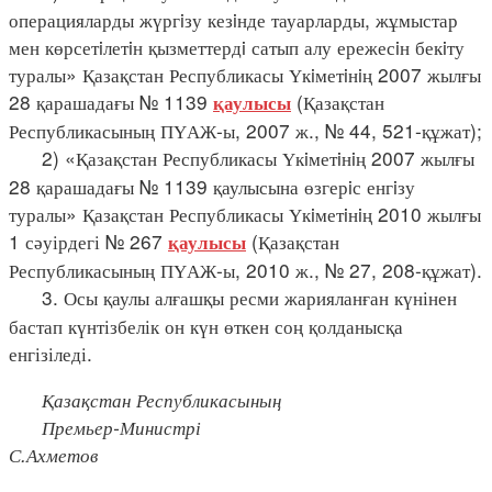
операцияларды жүргiзу кезiнде тауарларды, жұмыстар
мен көрсетiлетiн қызметтердi сатып алу ережесiн бекiту
туралы» Қазақстан Республикасы Үкiметiнiң 2007 жылғы
28 қарашадағы № 1139
(Қазақстан
қаулысы
Республикасының ПҮАЖ-ы, 2007 ж., № 44, 521-құжат);
2) «Қазақстан Республикасы Үкiметiнiң 2007 жылғы
28 қарашадағы № 1139 қаулысына өзгерiс енгiзу
туралы» Қазақстан Республикасы Үкiметiнiң 2010 жылғы
1 сәуірдегі № 267
(Қазақстан
қаулысы
Республикасының ПҮАЖ-ы, 2010 ж., № 27, 208-құжат).
3. Осы қаулы алғашқы ресми жарияланған күнінен
бастап күнтізбелік он күн өткен соң қолданысқа
енгізіледі.
Қазақстан Республикасының
Премьер-Министрі
С.Ахметов