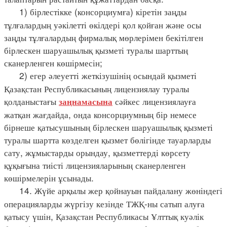
1) бірлестікке (консорциумға) кіретін заңды
тұлғалардың уәкілетті өкілдері қол қойған және осы
заңды тұлғалардың фирмалық мөрлерімен бекітілген
бірлескен шаруашылық қызметі туралы шарттың
сканерленген көшірмесін;
2) егер әлеуетті жеткізушінің осындай қызметі
Қазақстан Республикасының лицензиялау туралы
қолданыстағы
сәйкес лицензиялауға
заңнамасына
жатқан жағдайда, онда консорциумның бір немесе
бірнеше қатысушының бірлескен шаруашылық қызметі
туралы шартта көзделген қызмет бөлігінде тауарларды
сату, жұмыстарды орындау, қызметтерді көрсету
құқығына тиісті лицензияларының сканерленген
көшірмелерін ұсынады.
14. Жүйе арқылы жер қойнауын пайдалану жөніндегі
операцияларды жүргізу кезінде ТЖҚ-ны сатып алуға
қатысу үшін, Қазақстан Республикасы Ұлттық куәлік