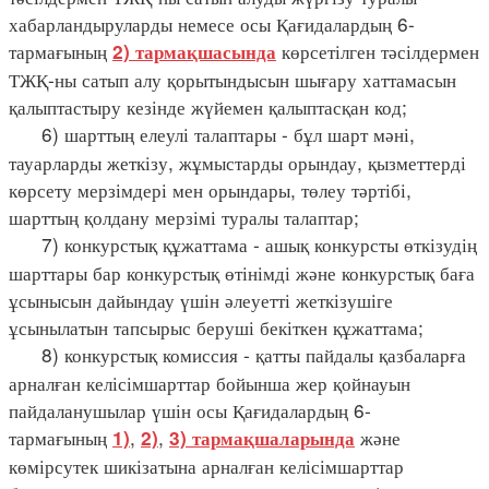
хабарландыруларды немесе осы Қағидалардың 6-
тармағының
көрсетілген тәсілдермен
2) тармақшасында
ТЖҚ-ны сатып алу қорытындысын шығару хаттамасын
қалыптастыру кезінде жүйемен қалыптасқан код;
6) шарттың елеулі талаптары - бұл шарт мәні,
тауарларды жеткізу, жұмыстарды орындау, қызметтерді
көрсету мерзімдері мен орындары, төлеу тәртібі,
шарттың қолдану мерзімі туралы талаптар;
7) конкурстық құжаттама - ашық конкурсты өткізудің
шарттары бар конкурстық өтінімді және конкурстық баға
ұсынысын дайындау үшін әлеуетті жеткізушіге
ұсынылатын тапсырыс беруші бекіткен құжаттама;
8) конкурстық комиссия - қатты пайдалы қазбаларға
арналған келісімшарттар бойынша жер қойнауын
пайдаланушылар үшін осы Қағидалардың 6-
тармағының
,
,
және
1)
2)
3) тармақшаларында
көмірсутек шикізатына арналған келісімшарттар