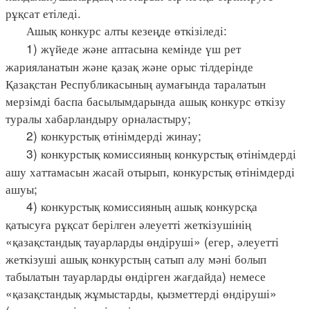
рұқсат етіледі.
Ашық конкурс алты кезеңде өткізіледі:
1) жүйеде және аптасына кемінде үш рет
жарияланатын және қазақ және орыс тілдерінде
Қазақстан Республикасының аумағында таралатын
мерзімді баспа басылымдарында ашық конкурс өткізу
туралы хабарландыру орналастыру;
2) конкурстық өтінімдерді жинау;
3) конкурстық комиссияның конкурстық өтінімдерді
ашу хаттамасын жасай отырып, конкурстық өтінімдерді
ашуы;
4) конкурстық комиссияның ашық конкурсқа
қатысуға рұқсат берілген әлеуетті жеткізушінің
«қазақстандық тауарларды өндіруші» (егер, әлеуетті
жеткізуші ашық конкурстың сатып алу мәні болып
табылатын тауарларды өндірген жағдайда) немесе
«қазақстандық жұмыстарды, қызметтерді өндіруші»