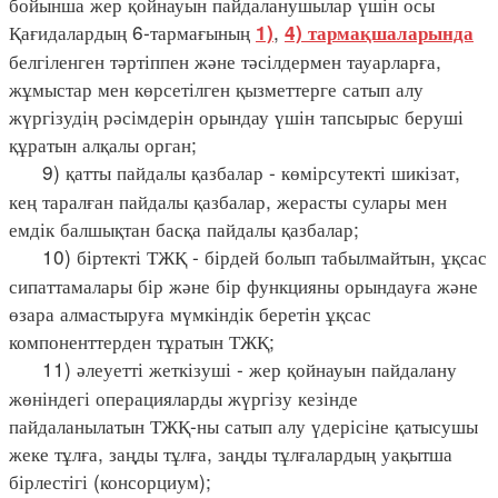
бойынша жер қойнауын пайдаланушылар үшін осы
Қағидалардың 6-тармағының
,
1)
4) тармақшаларында
белгіленген тәртіппен және тәсілдермен тауарларға,
жұмыстар мен көрсетілген қызметтерге сатып алу
жүргізудің рәсімдерін орындау үшін тапсырыс беруші
құратын алқалы орган;
9) қатты пайдалы қазбалар - көмірсутекті шикізат,
кең таралған пайдалы қазбалар, жерасты сулары мен
емдік балшықтан басқа пайдалы қазбалар;
10) біртекті ТЖҚ - бірдей болып табылмайтын, ұқсас
сипаттамалары бір және бір функцияны орындауға және
өзара алмастыруға мүмкіндік беретін ұқсас
компоненттерден тұратын ТЖҚ;
11) әлеуетті жеткізуші - жер қойнауын пайдалану
жөніндегі операцияларды жүргізу кезінде
пайдаланылатын ТЖҚ-ны сатып алу үдерісіне қатысушы
жеке тұлға, заңды тұлға, заңды тұлғалардың уақытша
бірлестігі (консорциум);