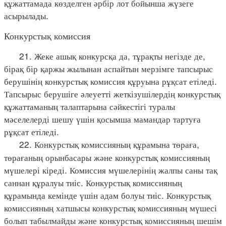
құжаттамада көзделген әрбір лот бойынша жүзеге
асырылады.
Конкурстық комиссия
21. Жеке ашық конкурсқа да, тұрақты негізде де,
бірақ бір қаржы жылынан аспайтын мерзімге тапсырыс
берушінің конкурстық комиссия құруына рұқсат етіледі.
Тапсырыс берушіге әлеуетті жеткізушілердің конкурстық
құжаттаманың талаптарына сәйкестігі туралы
мәселелерді шешу үшін қосымша мамандар тартуға
рұқсат етіледі.
22. Конкурстық комиссияның құрамына төраға,
төрағаның орынбасары және конкурстық комиссияның
мүшелері кіреді. Комиссия мүшелерінің жалпы саны тақ
саннан құралуы тиіс. Конкурстық комиссияның
құрамында кемінде үшін адам болуы тиіс. Конкурстық
комиссияның хатшысы конкурстық комиссияның мүшесі
болып табылмайды және конкурстық комиссияның шешім