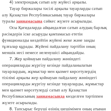
4) электрондық сатып алу жүйесі арқылы.
Тауар биржалары тәсілі арқылы тауарларды сатып
алу Қазақстан Республикасының тауар биржалары
туралы
сәйкес жүзеге асырылады.
заңнамасына
Осы Қағидаларда айқындалған сатып алудың барлық
рәсімдерін іске асыруды қамтамасыз ететін
функционалды көздейтін жүйені жеке және заңды
тұлғалар құрады. Жүйені пайдалану тәртібін оның
меншік иесі немесе иеленушісі айқындайды.
7. Жер қойнауын пайдалану жөніндегі
операцияларды жүргізу кезінде пайдаланылатын
тауарлардың, жұмыстар мен қызмет көрсетулердің
тізілімі арқылы жер қойнауын пайдалану жөніндегі
операцияларды жүргізу кезінде тауарларды, жұмыстар
мен қызмет көрсетулерді сатып алу Қазақстан
Республикасының
көзделген тәртіппен
заңнамасында
жүзеге асырылады.
8. Тапсырыс беруші өзінің шешімімен оның атынан