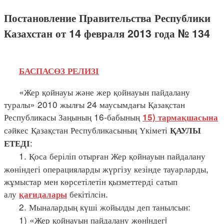
Постановление Правительства Республики
Казахстан от 14 февраля 2013 года № 134
БАСПАСӨЗ РЕЛИЗІ
«Жер қойнауы және жер қойнауын пайдалану
туралы» 2010 жылғы 24 маусымдағы Қазақстан
Республикасы Заңының 16-бабының
15) тармақшасына
сәйкес Қазақстан Республикасының Үкіметі
ҚАУЛЫ
:
ЕТЕДІ
1. Қоса беріліп отырған Жер қойнауын пайдалану
жөніндегі операцияларды жүргізу кезінде тауарларды,
жұмыстар мен көрсетілетін қызметтерді сатып
алу
бекітілсін.
қағидалары
2. Мыналардың күші жойылды деп танылсын:
1) «Жер қойнауын пайдалану жөнiндегi