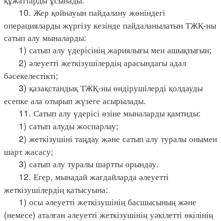
10. Жер қойнауын пайдалану жөніндегі
операцияларды жүргізу кезінде пайдаланылатын ТЖҚ-ны
сатып алу мыналарды:
1) сатып алу үдерісінің жариялығы мен ашықтығын;
2) әлеуетті жеткізушілердің арасындағы адал
бәсекелестікті;
3) қазақстандық ТЖҚ-ны өндірушілерді қолдауды
есепке ала отырып жүзеге асырылады.
11. Сатып алу үдерісі өзіне мыналарды қамтиды:
1) сатып алуды жоспарлау;
2) жеткізушіні таңдау және сатып алу туралы онымен
шарт жасасу;
3) сатып алу туралы шартты орындау.
12. Егер, мынадай жағдайларда әлеуетті
жеткізушілердің қатысуына:
1) осы әлеуетті жеткізушінің басшысының және
(немесе) аталған әлеуетті жеткізушінің уәкілетті өкілінің