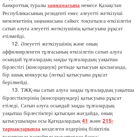
банкроттық туралы
немесе Қазақстан
заңнамасына
Республикасының резиденті емес әлеуетті жеткізуші
мемлекетінің заңнамасына сәйкес тоқтатылса өткізілетін
сатып алуға әлеуетті жеткізушінің қатысуына рұқсат
етілмейді.
12. Әлеуетті жеткізушінің және оның
аффилиирленген тұлғасының өткізілетін сатып алуға
осындай тұлғалардың заңды тұлғалардың уақытша
бірлестігі (консорциум) ретінде қатысуын қоспағанда,
бір ашық конкурсқа (лотқа) қатысуына рұқсат
берілмейді.
13. ТЖҚ-ны сатып алуға заңды тұлғалардың уақытша
бірлестіктерінің (консорциумдер) қатысуына рұқсат
етіледі. Сатып алуға осындай заңды тұлғалардың
уақытша бірлестіктері қатысқан жағдайда, оның
қатысушылары осы Қағидалардың
және
41
215-
көзделген өздерінің біліктілік
тармақтарында
талаптарын растайтын құжаттардан басқа: