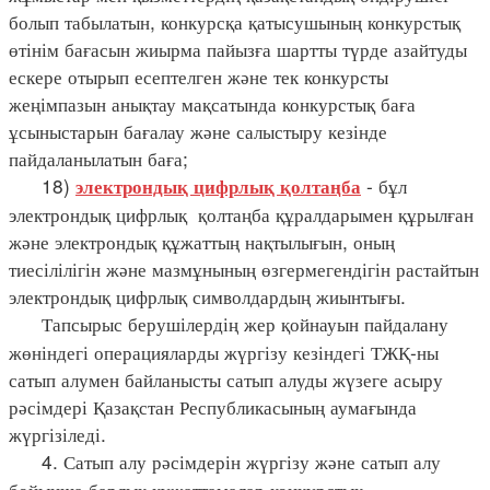
болып табылатын, конкурсқа қатысушының конкурстық
өтінім бағасын жиырма пайызға шартты түрде азайтуды
ескере отырып есептелген және тек конкурсты
жеңімпазын анықтау мақсатында конкурстық баға
ұсыныстарын бағалау және салыстыру кезінде
пайдаланылатын баға;
18)
- бұл
электрондық цифрлық қолтаңба
электрондық цифрлық қолтаңба құралдарымен құрылған
және электрондық құжаттың нақтылығын, оның
тиесілілігін және мазмұнының өзгермегендігін растайтын
электрондық цифрлық символдардың жиынтығы.
Тапсырыс берушілердің жер қойнауын пайдалану
жөніндегі операцияларды жүргізу кезіндегі ТЖҚ-ны
сатып алумен байланысты сатып алуды жүзеге асыру
рәсімдері Қазақстан Республикасының аумағында
жүргізіледі.
4. Сатып алу рәсімдерін жүргізу және сатып алу
бойынша барлық құжаттамалар конкурстық