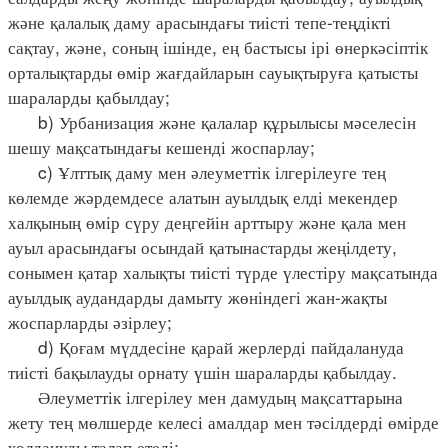
және қалалық даму арасындағы тиісті тепе-теңдікті
сақтау, және, соның ішінде, ең бастысы ірі өнеркәсіптік
орталықтарды өмір жағдайларын сауықтыруға қатысты
шараларды қабылдау;
b) Урбанизация және қалалар құрылысы мәселесін
шешу мақсатындағы кешенді жоспарлау;
c) Ұлттық даму мен әлеуметтік ілгерілеуге тең
көлемде жәрдемдесе алатын ауылдық елді мекендер
халқының өмір сүру деңгейін арттыру және қала мен
ауыл арасындағы осындай қатынастарды жеңілдету,
сонымен қатар халықты тиісті түрде үлестіру мақсатында
ауылдық аудандарды дамыту жөніндегі жан-жақты
жоспарларды әзірлеу;
d) Қоғам мүддесіне қарай жерлерді пайдалануда
тиісті бақылауды орнату үшін шараларды қабылдау.
Әлеуметтік ілгерілеу мен дамудың мақсаттарына
жету тең мөлшерде келесі амалдар мен тәсілдерді өмірде
қолдануды талап етеді: