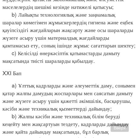
мәселелердің шешімі кезінде нәтижелі қатысуы;
b) Лайықты технологиялық және заңнамалық
шаралар көмегімен жұмыскерлердің гигиена және еңбек
қауіпсіздігі жағдайларын жақсарту және осы шараларды
жүзеге асыру үшін материалдық жағдайларды
қамтамасыз ету, соның ішінде жұмыс сағаттарын шектеу;
c) Келісілді өнеркәсіптік қатынастарды дамыту
мақсатында тиісті шараларды қабылдау.
XXI Бап
a) Ұлттық кадрларды және әлеуметтік даму, сонымен
қатар жалпы дамудың жоспарлары мен саясатын дамыту
және жүзеге асыру үшін қажетті әкімшілік, басқарушы,
кәсіби және техникалық қызметтерді дайындау;
b) Жалпы кәсіби және техникалық білім беруді
кеңейту мен жақсартуын тездету, кадрларды дайындау
Вверх
және қайта дайындау мақсатында, бұл барлық