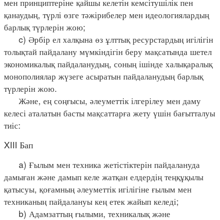
мен принциптеріне қайшы келетін кемсітушілік пен
қанаудың, түрлі өзге тәжірибелер мен идеологиялардың
барлық түрлерін жою;
c) Әрбір ел халқына өз ұлттық ресурстардың игілігін
толықтай пайдалану мүмкіндігін беру мақсатында шетел
экономикалық пайдаланудың, соның ішінде халықаралық
монополиялар жүзеге асыратын пайдаланудың барлық
түрлерін жою.
Және, ең соңғысы, әлеуметтік ілгерілеу мен даму
келесі аталатын басты мақсаттарға жету үшін бағытталуы
тиіс:
XIII Бап
a) Ғылым мен техника жетістіктерін пайдалануда
дамыған және дамып келе жатқан елдердің теңқұқылы
қатысуы, қоғамның әлеуметтік игілігіне ғылым мен
техниканың пайдалануы кең етек жайып келеді;
b) Адамзаттың ғылыми, техникалық және