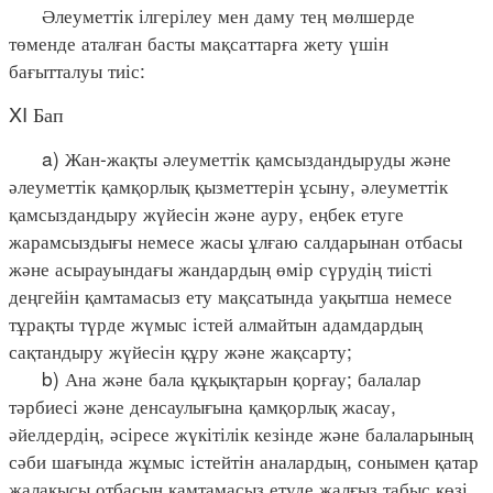
Әлеуметтік ілгерілеу мен даму тең мөлшерде
төменде аталған басты мақсаттарға жету үшін
бағытталуы тиіс:
XI Бап
a) Жан-жақты әлеуметтік қамсыздандыруды және
әлеуметтік қамқорлық қызметтерін ұсыну, әлеуметтік
қамсыздандыру жүйесін және ауру, еңбек етуге
жарамсыздығы немесе жасы ұлғаю салдарынан отбасы
және асырауындағы жандардың өмір сүрудің тиісті
деңгейін қамтамасыз ету мақсатында уақытша немесе
тұрақты түрде жүмыс істей алмайтын адамдардың
сақтандыру жүйесін құру және жақсарту;
b) Ана және бала құқықтарын қорғау; балалар
тәрбиесі және денсаулығына қамқорлық жасау,
әйелдердің, әсіресе жүкітілік кезінде және балаларының
сәби шағында жұмыс істейтін аналардың, сонымен қатар
жалақысы отбасын қамтамасыз етуде жалғыз табыс көзі