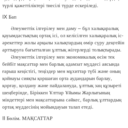
түрлі қажеттіліктері тиесілі түрде ескеріледі.
IX Бап
Әлеуметтік ілгерілеу мен даму – бұл халықаралық
қауымдастықтың ортақ ісі, ол келісілген халықаралық іс-
әрекеттер жолы арқылы халықтардың өмір сүру деңгейін
арттыруға бағытталған ұлттық жігерлерді толықтырады.
Әлеуметтік ілгерілеу мен экономикалық өсім тек
бейбіт мақсаттар мен барлық адамзат мүддесі аясында
ғарыш кеңістігі, теңіздер мен мұхиттар түбі және оның
қойнауы сияқты қоршаған орта аудандарын барлау,
қорғау, қолдану және пайдалануда, ұлттық заң құзыреті
шеңберінде, Біріккен Ұлттар Ұйымы Жарлығының
міндеттері мен мақсаттарына сәйкес, барлық ұлттардың
ортақ мүддесінің мойындауын талап етеді.
II Бөлім. МАҚСАТТАР