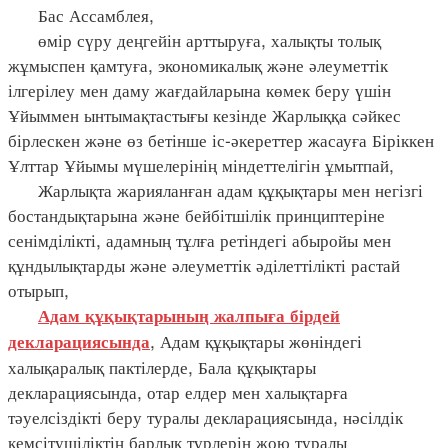
Бас Ассамблея,
өмір сүру деңгейін арттыруға, халықты толық
жұмыспен қамтуға, экономикалық және әлеуметтік
ілгерілеу мен даму жағдайларына көмек беру үшін
Ұйыммен ынтымақтастығы кезінде Жарлыққа сәйкес
бірлескен және өз бетінше іс-әкереттер жасауға Біріккен
Ұлттар Ұйымы мүшелерінің міндеттелігін ұмытпай,
Жарлықта жарияланған адам құқықтары мен негізгі
бостандықтарына және бейбітшілік принциптеріне
сенімділікті, адамның тұлға ретіндегі абыройы мен
құндылықтарды және әлеуметтік әділеттілікті растай
отырып,
Адам құқықтарының жалпыға бірдей
, Адам құқықтары жөніндегі
декларациясында
халықаралық пактілерде, Бала құқықтары
декларациясында, отар елдер мен халықтарға
тәуелсіздікті беру туралы декларациясында, нәсілдік
кемсітушіліктің барлық түрлерін жою туралы