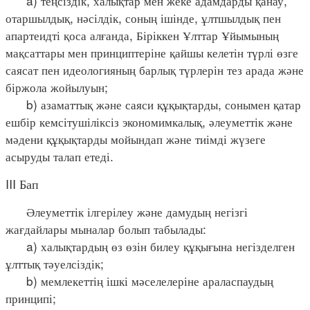
a) теңсіздік, халықтар мен жеке адамдарды қанау,
отаршылдық, нәсілдік, соның ішінде, ұлтшылдық пен
апартеидті қоса алғанда, Біріккен Ұлттар Ұйымының
мақсаттары мен принциптеріне қайшы келетін түрлі өзге
саясат пен идеологияның барлық түрлерін тез арада және
біржола жойылуын;
b) азаматтық және саяси құқықтарды, сонымен қатар
ешбір кемсітушіліксіз экономимкалық, әлеуметтік және
мәдени құқықтарды мойындап және тиімді жүзеге
асыруды талап етеді.
III Бап
Әлеуметтік ілгерілеу және дамудың негізгі
жағдайлары мыналар болып табылады:
a) халықтардың өз өзін билеу құқығына негізделген
ұлттық тәуелсіздік;
b) мемлекеттің ішкі мәселелеріне араласпаудың
принципі;