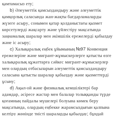
қамтамасыз ету;
b) Әлеуметтік қамсыздандыру және әлеуметтік
қамқорлық саласында жан-жақты бағдарламаларды
жүзеге асыру, сонымен қатар қолданыстағы қызмет
көрсетулерді жақсарту және үйлестіру мақсатында
заңнамалық шаралар мен әкімшілік ережелерді қабылдау
және іс асыру;
c) Халықаралық еңбек ұйымының №97 Конвенция
ережелеріне және мигрант-жұмыскерлерге қатысты өзге
халықаралық құжаттарға сәйкес мигрант-жұмыскерлер
мен олардың отбасыларын әлеуметтік қамсыздандыру
саласына қатысты шаралар қабылдау және қызметтерді
ұсыну;
d) Ақыл-ой және физикалық кемшіліктері бар
адамдар, әсіресе жастар мен балалар толыққанды түрде
қоғамның пайдалы мүшелері болуына көмек беру
мақсатында, олардың еңбекке жарамсыздығын қалпына
келтіру жөнінде тиісті шараларды қабылдау; бұндай