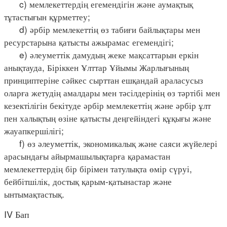
c) мемлекеттердің егемендігін және аумақтық
тұтастығын құрметтеу;
d) әрбір мемлекеттің өз табиғи байлықтары мен
ресурстарына қатысты ажырамас егемендігі;
e) әлеуметтік дамудың жеке мақсаттарын еркін
анықтауда, Біріккен Ұлттар Ұйымы Жарлығының
принциптеріне сәйкес сырттан ешқандай араласусыз
оларға жетудің амалдары мен тәсілдерінің өз тәртібі мен
кезектілігін бекітуде әрбір мемлекеттің және әрбір ұлт
пен халықтың өзіне қатысты деңгейіндегі құқығы және
жауапкершілігі;
f) өз әлеуметтік, экономикалық және саяси жүйелері
арасындағы айырмашылықтарға қарамастан
мемлекеттердің бір бірімен татулықта өмір сүруі,
бейбітшілік, достық қарым-қатынастар және
ынтымақтастық.
IV Бап