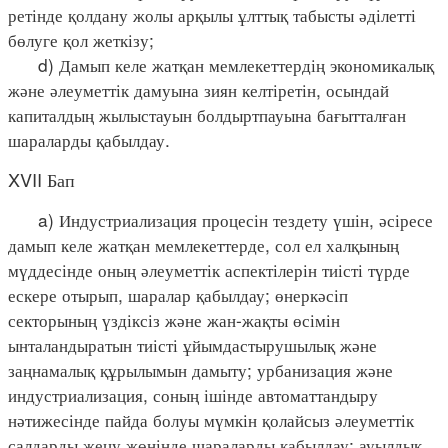
ретінде қолдану жолы арқылы ұлттық табысты әділетті
бөлуге қол жеткізу;
d) Дамып келе жатқан мемлекеттердің экономикалық
және әлеуметтік дамуына зиян келтіретін, осындай
капиталдың жылыстауын болдыртпауына бағытталған
шараларды қабылдау.
XVII Бап
a) Индустриализация процесін тездету үшін, әсіресе
дамып келе жатқан мемлекеттерде, сол ел халқының
мүддесінде оның әлеуметтік аспектілерін тиісті түрде
ескере отырып, шаралар қабылдау; өнеркәсіп
секторының үздіксіз және жан-жақты өсімін
ынталандыратын тиісті ұйымдастырушылық және
заңнамалық құрылымын дамыту; урбанизация және
индустриализация, соның ішінде автоматтандыру
нәтижесінде пайда болуы мүмкін қолайсыз әлеуметтік
салдарды жеңу жөнінде шараларды қабылдау; ауылдық