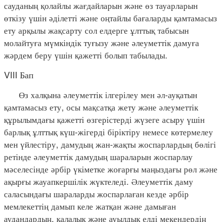
сауданың қолайлы жағдайларын және өз тауарларын
өткізу үшін әділетті және оңтайлы бағаларды қамтамасыз
ету арқылы жақсарту сол елдерге ұлттық табысын
молайтуға мүмкіндік туғызу және әлеуметтік дамуға
жәрдем беру үшін қажетті болып табылады.
VIII Бап
Өз халқына әлеуметтік ілгерілеу мен әл-ауқатын
қамтамасыз ету, осы мақсатқа жету және әлеуметтік
құрылымдағы қажетті өзгерістерді жүзеге асыру үшін
барлық ұлттық күш-жігерді біріктіру немесе көтермелеу
мен үйлестіру, дамудың жан-жақты жоспарлардың бөлігі
ретінде әлеуметтік дамудың шараларын жоспарлау
мәселесінде әрбір үкіметке жоғарғы маңыздағы рөл және
ақырғы жауапкершілік жүктеледі. Әлеуметтік даму
саласындағы шараларды жоспарлаған кезде әрбір
мемлекеттің дамып келе жатқан және дамыған
аудандардың, қалалық және ауылдық елді мекендердің