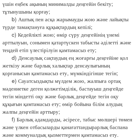
үшін еңбек ақының минималды деңгейін бекіту;
тұтынушыны қорғау;
b) Аштық пен асқа жарымауды жою және лайықты
түрде тамақтануға құқықтардың кепілі;
c) Кедейлікті жою; өмір сүру деңгейінің үнемі
арттылуын, сонымен қатартүскен табысты әділетті және
теңдей етіп үлестірілуін қамтамасыз ету;
d) Денсаулық сақтаудың ең жоғарғы деңгейіне қол
жеткізу және барлық халықтар денсаулығының
қорғанысын қамтамасыз ету, мүмкіндігінше тегін;
e) Сауатсыздықты мүлдем жою, жалпыға ортақ
мәдениетке деген қолжетімділік, бастауыш деңгейде
тегін міндетті оқу және барлық деңгейде тегін оқу
құқығын қамтамасыз ету; өмір бойына білім алудың
жалпы деңгейін арттыру;
f) Барлық адамдарды, әсіресе, табыс мөлшері төмен
және үлкен отбасыларды қанағаттандырарлық баспана
және коммуналдық қызметтермен қамтамасыз ету.