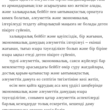
өз армандарының іске асырылуына көз жеткізе алады,
және халықаралық бейбіт пен ынтымақтастық орнатуға
көмек болатын, әлеуметтік және экономикалық
ілгерілеуді тездету айтарлықтай маңызға ие болады деген
пікірге сүйеніп,
халықаралық бейбіт және қауіпсіздік, бір жағынан,
экономикалық дамудың әлеуметтік ілгерілеуі – екінші
жағынан, тығыз өзара тәуелділікте болып және бір біріне
өзара ықпал етеді деген пікірге сүйеніп,
түрлі әлеуметтік, экономикалық, саяси жүйелері бар
мемлекеттер арасындағы бейбіт өмір сүру жағдайлары,
достық қарым-қатынастар және ынтымақтастық
әлеуметтік дамуға өз септігін тигізетініне көзі жетіп,
өсім мен қайта құрудың аса кең үрдісі шеңберінде
экономикалық және әлеуметтік дамудың өзара
тәуелділігіне, сонымен қатар әлеуметтік аспектілерді
барлық кезеңдерде толық ескеретін, кешенді даму
стратегиясына ерекше көңіл бөліп,