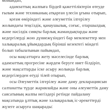
адамзаттың жалпыға бірдей қажеттіліктерін өтеуде
ғылым және техниканың атқарған үлесін ұғына отырып,
қоғам өміріндегі және әлеуметтік ілгерілеу
жолындағы теңсіздік, қанаушылық, соғыс, отаршылдық
және нәсілдік сияқты барлық жамандықтарды және
кедергілерді жою дүниежүзіндегі бар мемлекеттер мен
халықаралық ұйымдардың бірінші кезектегі міндеті
болып табылатынын пайымдап,
осы мақсаттарға жету мәселесінде барлық
адамзаттың прогресіне жәрдем беруге ниет білдіріп,
және мақсаттарды іске асыру жолында барлық
кедергілерден өтуді тілей отырып,
осы Әлеуметтік ілгерілеу және даму декларациясын
салтанатты түрде жариялайды және оны әлеуметтік даму
саясатының жалпы негіздері ретінде пайдалану
мақсатында ұлттық және халықаралық іс-әрекеттерді
жүзеге асыруға шақырады: