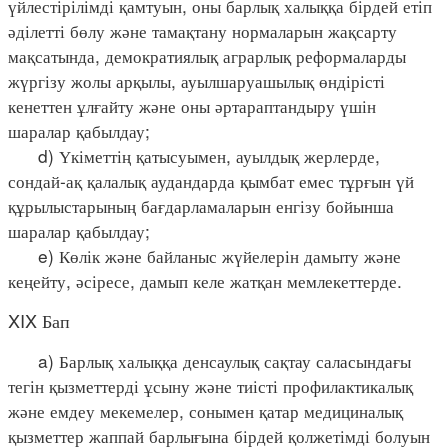
үйлестірілімді қамтуын, оны барлық халыққа бірдей етіп
әділетті бөлу және тамақтану нормаларын жақсарту
мақсатында, демократиялық аграрлық реформаларды
жүргізу жолы арқылы, ауылшаруашылық өндірісті
кенеттен ұлғайту және оны әртараптандыру үшін
шаралар қабылдау;
d) Үкіметтің қатысуымен, ауылдық жерлерде,
сондай-ақ қалалық аудандарда қымбат емес тұрғын үй
құрылыстарының бағдарламаларын енгізу бойынша
шаралар қабылдау;
e) Көлік және байланыс жүйелерін дамыту және
кеңейту, әсіресе, дамып келе жатқан мемлекеттерде.
XIX Бап
a) Барлық халыққа денсаулық сақтау саласындағы
тегін қызметтерді ұсыну және тиісті профилактикалық
және емдеу мекемелер, сонымен қатар медициналық
қызметтер жаппай барлығына бірдей қолжетімді болуын