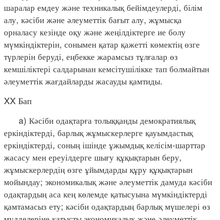
шаралар емдеу және техникалық бейімдеулерді, білім
алу, кәсіби және әлеуметтік бағыт алу, жұмысқа
орналасу кезінде оқу және жеңілдіктерге ие болу
мүмкіндіктерін, сонымен қатар қажетті көмектің өзге
түрлерін беруді, еңбекке жарамсыз тұлғалар өз
кемшіліктері салдарынан кемсітушілікке тап болмайтын
әлеуметтік жағдайларды жасауды қамтиды.
XX Бап
a) Кәсіби одақтарға толыққанды демократиялық
еркіндіктерді, барлық жұмыскерлерге қауымдастық
еркіндіктерді, соның ішінде ұжымдық келісім-шарттар
жасасу мен ереуілдерге шығу құқықтарын беру,
жұмыскерлердің өзге ұйымдарды құру құқықтарын
мойындау; экономикалық және әлеуметтік дамуда кәсіби
одақтардың аса кең көлемде қатысуына мүмкіндіктерді
қамтамасыз ету; кәсіби одақтардың барлық мүшелері өз
мүдделеріне қатысты экономикалық және әлеуметтік