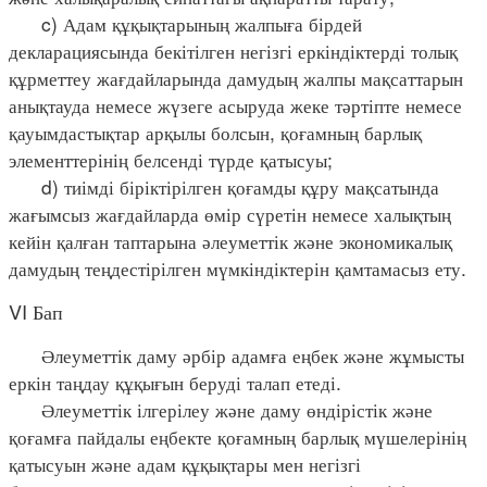
c) Адам құқықтарының жалпыға бірдей
декларациясында бекітілген негізгі еркіндіктерді толық
құрметтеу жағдайларында дамудың жалпы мақсаттарын
анықтауда немесе жүзеге асыруда жеке тәртіпте немесе
қауымдастықтар арқылы болсын, қоғамның барлық
элементтерінің белсенді түрде қатысуы;
d) тиімді біріктірілген қоғамды құру мақсатында
жағымсыз жағдайларда өмір сүретін немесе халықтың
кейін қалған таптарына әлеуметтік және экономикалық
дамудың теңдестірілген мүмкіндіктерін қамтамасыз ету.
VI Бап
Әлеуметтік даму әрбір адамға еңбек және жұмысты
еркін таңдау құқығын беруді талап етеді.
Әлеуметтік ілгерілеу және даму өндірістік және
қоғамға пайдалы еңбекте қоғамның барлық мүшелерінің
қатысуын және адам құқықтары мен негізгі