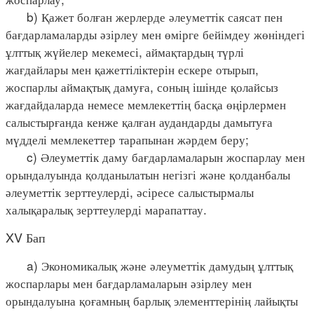
b) Қажет болған жерлерде әлеуметтік саясат пен
бағдарламаларды әзірлеу мен өмірге бейімдеу жөніндегі
ұлттық жүйелер мекемесі, аймақтардың түрлі
жағдайлары мен қажеттіліктерін ескере отырып,
жоспарлы аймақтық дамуға, соның ішінде қолайсыз
жағдайдаларда немесе мемлекеттің басқа өңірлермен
салыстырғанда кенже қалған аудандарды дамытуға
мүдделі мемлекеттер тарапынан жәрдем беру;
c) Әлеуметтік даму бағдарламаларын жоспарлау мен
орындалуында қолданылатын негізгі және қолданбалы
әлеуметтік зерттеулерді, әсіресе салыстырмалы
халықаралық зерттеулерді марапаттау.
XV Бап
a) Экономикалық және әлеуметтік дамудың ұлттық
жоспарлары мен бағдарламаларын әзірлеу мен
орындалуына қоғамның барлық элементтерінің лайықты