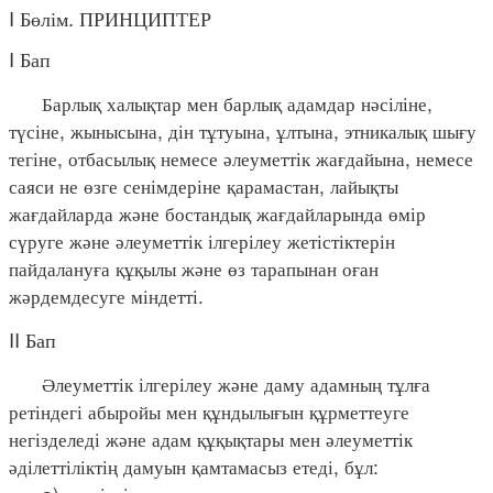
I Бөлім. ПРИНЦИПТЕР
I Бап
Барлық халықтар мен барлық адамдар нәсіліне,
түсіне, жынысына, дін тұтуына, ұлтына, этникалық шығу
тегіне, отбасылық немесе әлеуметтік жағдайына, немесе
саяси не өзге сенімдеріне қарамастан, лайықты
жағдайларда және бостандық жағдайларында өмір
сүруге және әлеуметтік ілгерілеу жетістіктерін
пайдалануға құқылы және өз тарапынан оған
жәрдемдесуге міндетті.
II Бап
Әлеуметтік ілгерілеу және даму адамның тұлға
ретіндегі абыройы мен құндылығын құрметтеуге
негізделеді және адам құқықтары мен әлеуметтік
әділеттіліктің дамуын қамтамасыз етеді, бұл: