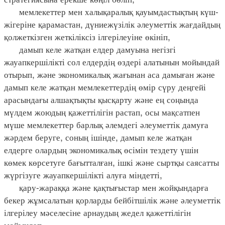
мемлекеттер мен халықаралық қауымдастықтың күш-
жігеріне қарамастан, дүниежүзілік әлеуметтік жағдайдың
қолжеткізген жеткіліксіз ілгерілеуіне өкініп,
дамып келе жатқан елдер дамуына негізгі
жауапкершілікті сол елдердің өздері алатынын мойындай
отырып, және экономикалық жағынан аса дамыған және
дамып келе жатқан мемлекеттердің өмір сүру деңгейі
арасындағы алшақтықты қысқарту және ең соңында
мүлдем жоюдың қажеттілігін растап, осы мақсатпен
мүше мемлекеттер барлық әлемдегі әлеуметтік дамуға
жәрдем беруге, соның ішінде, дамып келе жатқан
елдерге олардың экономикалық өсімін тездету үшін
көмек көрсетуге бағытталған, ішкі және сыртқы саясатты
жүргізуге жауапкершілікті алуға міндетті,
қару-жараққа және қақтығыстар мен жойқындарға
бекер жұмсалатын қорларды бейбітшілік және әлеуметтік
ілгерілеу мәселесіне арнаудың жедел қажеттілігін
мойындап,