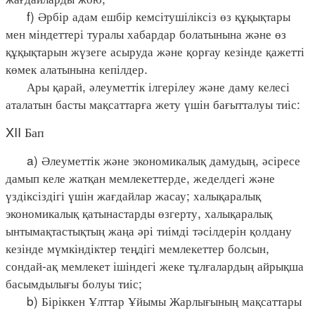
f) Әрбір адам ешбір кемсітушіліксіз өз құқықтары
мен міндеттері туралы хабардар болатынына және өз
құқықтарын жүзеге асыруда және қорғау кезінде қажетті
көмек алатынына кепілдер.
Ары қарай, әлеуметтік ілгерілеу және даму келесі
аталатын басты мақсаттарға жету үшін бағытталуы тиіс:
XII Бап
a) Әлеуметтік және экономикалық дамудың, әсіресе
дамып келе жатқан мемлекеттерде, жеделдегі және
үздіксіздігі үшін жағдайлар жасау; халықаралық
экономикалық қатынастарды өзгерту, халықаралық
ынтымақтастықтың жаңа әрі тиімді тәсілдерін қолдану
кезінде мүмкіндіктер теңдігі мемлекеттер болсын,
сондай-ақ мемлекет ішіндегі жеке тұлғалардың айрықша
басымдылығы болуы тиіс;
b) Біріккен Ұлттар Ұйымы Жарлығының мақсаттары