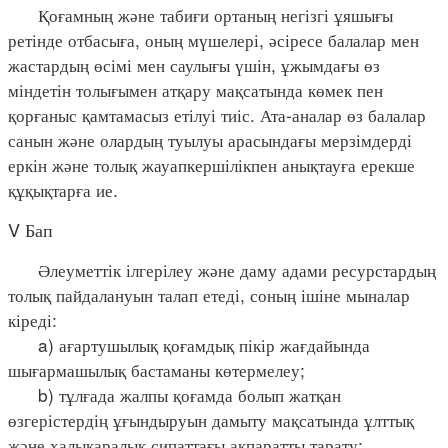
Қоғамның және табиғи ортаның негізгі ұяшығы
ретінде отбасыға, оның мүшелері, әсіресе балалар мен
жастардың өсімі мен саулығы үшін, ұжымдағы өз
міндетін толығымен атқару мақсатында көмек пен
қорғаныс қамтамасыз етілуі тиіс. Ата-аналар өз балалар
санын және олардың туылуы арасындағы мерзімдерді
еркін және толық жауапкершілікпен анықтауға ерекше
құқықтарға ие.
V Бап
Әлеуметтік ілгерілеу және даму адами ресурстардың
толық пайдалануын талап етеді, соның ішіне мыналар
кіреді:
a) ағартушылық қоғамдық пікір жағдайында
шығармашылық бастаманы көтермелеу;
b) тұлғада жалпы қоғамда болып жатқан
өзгерістердің ұғындыруын дамыту мақсатында ұлттық
және халықаралық сипаттағы ақпаратты тарату;