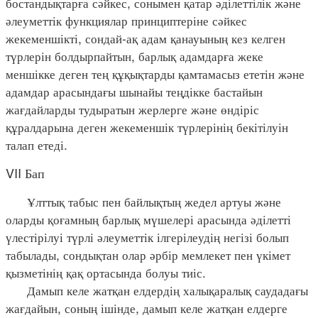
бостандықтарға сәйкес, сонымен қатар әділеттілік және
әлеуметтік функциялар принциптеріне сәйкес
жекеменшікті, сондай-ақ адам қанауының кез келген
түрлерін болдырпайтын, барлық адамдарға жеке
меншікке деген тең құқықтарды қамтамасыз ететін және
адамдар арасындағы шынайы теңдікке бастайын
жағдайларды тудыратын жерлерге және өндіріс
құралдарына деген жекеменшік түрлерінің бекітілуін
талап етеді.
VII Бап
Ұлттық табыс пен байлықтың жедел артуы және
оларды қоғамның барлық мүшелері арасында әділетті
үлестірілуі түрлі әлеуметтік ілгерілеудің негізі болып
табылады, сондықтан олар әрбір мемлекет пен үкімет
қызметінің қақ ортасында болуы тиіс.
Дамып келе жатқан елдердің халықаралық саудадағы
жағдайын, соның ішінде, дамып келе жатқан елдерге