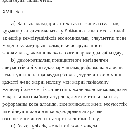
XVIII Бап
a) Барлық адамдардың тек саяси және азаматтық
құқықтарын қамтамасыз ету бойынша ғана емес, сондай-
ақ ешбір кемсітушіліксіз экономикалық, әлеуметтік және
мәдени құқықтарын толық іске асыруда тиісті
заңнамалық, әкімшілік және өзге шараларды қабылдау;
b) демократиялық принциптерге негізделген
әлеуметтік әрі ұйымдастырушылық реформаларға және
кемсітушілік пен қанаудың барлық түрлерін жою үшін
қажетті және жерді иелену мен жерді пайдалану
жүйелері әлеуметтік әділеттілік және экономикалық даму
мақсаттарына лайықты түрде қызмет ететін аграрлық
реформаны қоса алғанда, экономикалық және әлеуметтік
ілгерілеудің жоғарғы қарқындарына апаратын
өзгерістерге деген ынталарға қолғабыс болу;
c) Азық-түліктің жеткілікті және жақсы