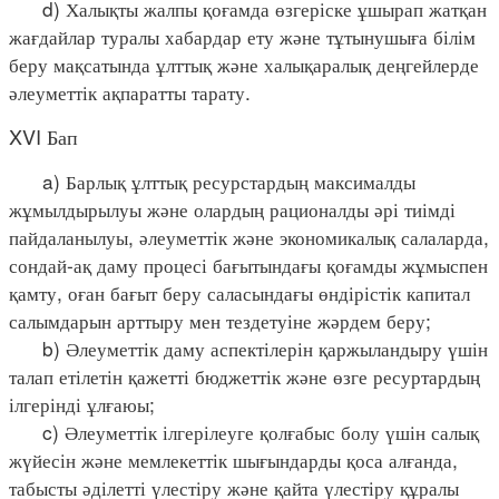
d) Халықты жалпы қоғамда өзгеріске ұшырап жатқан
жағдайлар туралы хабардар ету және тұтынушыға білім
беру мақсатында ұлттық және халықаралық деңгейлерде
әлеуметтік ақпаратты тарату.
XVI Бап
a) Барлық ұлттық ресурстардың максималды
жұмылдырылуы және олардың рационалды әрі тиімді
пайдаланылуы, әлеуметтік және экономикалық салаларда,
сондай-ақ даму процесі бағытындағы қоғамды жұмыспен
қамту, оған бағыт беру саласындағы өндірістік капитал
салымдарын арттыру мен тездетуіне жәрдем беру;
b) Әлеуметтік даму аспектілерін қаржыландыру үшін
талап етілетін қажетті бюджеттік және өзге ресуртардың
ілгерінді ұлғаюы;
c) Әлеуметтік ілгерілеуге қолғабыс болу үшін салық
жүйесін және мемлекеттік шығындарды қоса алғанда,
табысты әділетті үлестіру және қайта үлестіру құралы