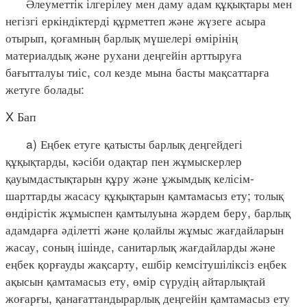
Әлеуметтік ілгерілеу мен даму адам құқықтары мен
негізгі еркіндіктерді құрметтеп және жүзеге асыра
отырып, қоғамның барлық мүшелері өмірінің
материалдық және рухани деңгейін арттыруға
бағытталуы тиіс, сол кезде мына басты мақсаттарға
жетуге болады:
X Бап
a) Еңбек етуге қатысты барлық деңгейдегі
құқықтарды, кәсіби одақтар пен жұмыскерлер
қауымдастықтарын құру және ұжымдық келісім-
шарттарды жасасу құқықтарын қамтамасыз ету; толық
өндірістік жұмыспен қамтылуына жәрдем беру, барлық
адамдарға әділетті және қолайлы жұмыс жағдайларын
жасау, соның ішінде, санитарлық жағдайларды және
еңбек қорғауды жақсарту, ешбір кемсітушіліксіз еңбек
ақысын қамтамасыз ету, өмір сүрудің айтарлықтай
жоғарғы, қанағаттандырарлық деңгейін қамтамасыз ету