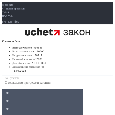
О проекте
Наши проекты:
Учёт.kz
ПОБ.Учёт
Рус
|
Қаз
|
Eng
Состояние базы:
Всего документов:
355649
На казахском языке:
176600
На русском языке:
176917
На английском языке:
2131
Дата обновления:
16.01.2024
Документы по состоянию на:
16.01.2024
на Русском
О социальном прогрессе и развитии