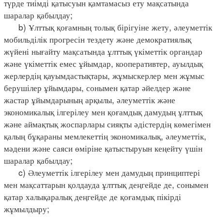
түрде тиімді қатысуын қамтамасыз ету мақсатында
шаралар қабылдау;
b) Ұлттық қоғамның толық бірігуіне жету, әлеуметтік
мобильділік прогресін тездету және демократиялық
жүйені нығайту мақсатында ұлттық үкіметтік органдар
және үкіметтік емес ұйымдар, кооперативтер, ауылдық
жерлердің қауымдастықтары, жұмыскерлер мен жұмыс
берушілер ұйымдары, сонымен қатар әйелдер және
жастар ұйымдарының арқылы, әлеуметтік және
экономикалық ілгерілеу мен қоғамдық дамудың ұлттық
және аймақтық жоспарлары сияқты әдістердің көмегімен
қалың бұқараны мемлекеттің экономикалық, әлеуметтік,
мәдени және саяси өміріне қатыстыруын кеңейту үшін
шаралар қабылдау;
c) Әлеуметтік ілгерілеу мен дамудың принциптері
мен мақсаттарын қолдауда ұлттық деңгейде де, сонымен
қатар халықаралық деңгейде де қоғамдық пікірді
жұмылдыру;