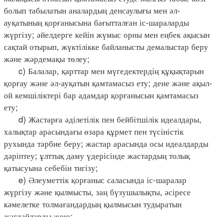
болып табылатын аналардың денсаулығы мен әл-
ауқатының қорғанысына бағытталған іс-шараларды
жүргізу; әйелдерге кейін жүмыс орны мен еңбек ақысын
сақтай отырып, жүктілікке байланысты демалыстар беру
және жәрдемақы төлеу;
c) Балалар, қарттар мен мүгедектердің құқықтарын
қорғау және әл-ауқатын қамтамасыз ету; дене және ақыл-
ой кемшіліктері бар адамдар қорғанысын қамтамасыз
ету;
d) Жастарға әділетілік пен бейбітшілік идеалдары,
халықтар арасындағы өзара құрмет пен түсіністік
рухында тәрбие беру; жастар арасында осы идеалдарды
дәріптеу; ұлттық даму үдерісінде жастардың толық
қатысуына себебін тигізу;
e) Әлеуметтік қорғаныс саласында іс-шаралар
жүргізу және қылмысты, заң бүзушылықты, әсіресе
кәмелетке толмағандардың қылмысын тудыратын
жағдайларды жою;