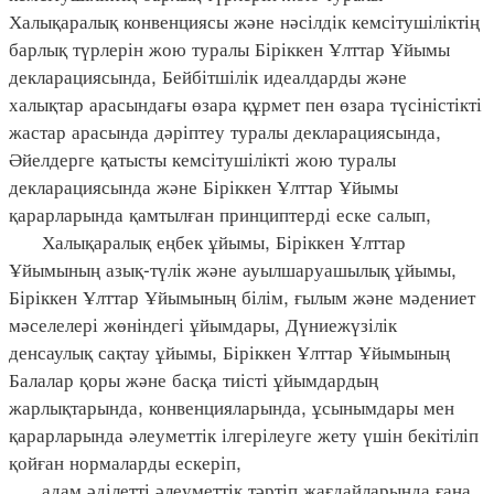
Халықаралық конвенциясы және нәсілдік кемсітушіліктің
барлық түрлерін жою туралы Біріккен Ұлттар Ұйымы
декларациясында, Бейбітшілік идеалдарды және
халықтар арасындағы өзара құрмет пен өзара түсіністікті
жастар арасында дәріптеу туралы декларациясында,
Әйелдерге қатысты кемсітушілікті жою туралы
декларациясында және Біріккен Ұлттар Ұйымы
қарарларында қамтылған принциптерді еске салып,
Халықаралық еңбек ұйымы, Біріккен Ұлттар
Ұйымының азық-түлік және ауылшаруашылық ұйымы,
Біріккен Ұлттар Ұйымының білім, ғылым және мәдениет
мәселелері жөніндегі ұйымдары, Дүниежүзілік
денсаулық сақтау ұйымы, Біріккен Ұлттар Ұйымының
Балалар қоры және басқа тиісті ұйымдардың
жарлықтарында, конвенцияларында, ұсынымдары мен
қарарларында әлеуметтік ілгерілеуге жету үшін бекітіліп
қойған нормаларды ескеріп,
адам әділетті әлеуметтік тәртіп жағдайларында ғана