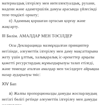
материалдық ілгерілеу мен интеллектуалдық, рухани,
мәдени және адамгершілік дамуы арасында үйлесімді
тепе-теңдікті орнату;
c) Адамның қоршаған ортасын қорғау және
жақсарту.
III Бөлім. АМАЛДАР МЕН ТӘСІЛДЕР
Осы Декларацияда мазмұндалған принциптер
негізінде, әлеуметтік ілгерілеу мен даму мақсаттарына
жету үшін ұлттық, халықаралық іс-әрекеттер арқылы
қажетті ресурстардың жұмылдырылуы талап етіледі,
және төменде аталған амалдар мен тәсілдерге айрықша
назар аударылуы тиіс:
XIV Бап
a) Жалпы пропорционалды дамуды жоспарлаудың
негізгі бөлігі ретінде әлеуметтік ілгерілеу мен дамуды
жоспарлау;