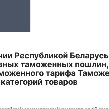
ии Республикой Беларусь
зных таможенных пошлин,
моженного тарифа Таможе
категорий товаров
разийской экономической комиссии от 16 июл