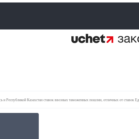
ь и Республикой Казахстан ставок ввозных таможенных пошлин, отличных от ставок Е