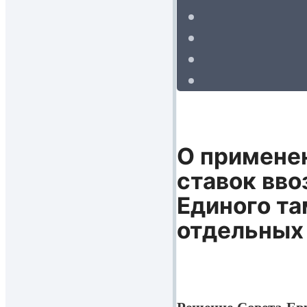
О применен
ставок вво
Единого та
отдельных 
Решение Совета Ев