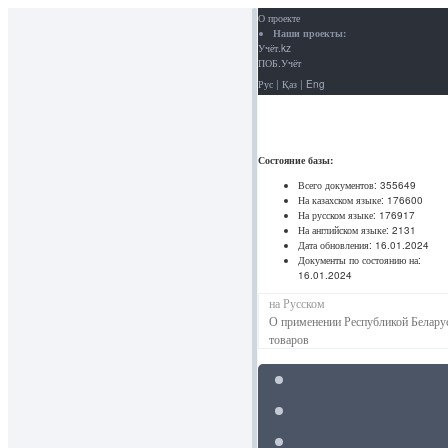
О проекте
Наши проекты:
Учёт.kz
ПОБ.Учёт
Рус
|
Қаз
|
Eng
Состояние базы:
Всего документов:
355649
На казахском языке:
176600
На русском языке:
176917
На английском языке:
2131
Дата обновления:
16.01.2024
Документы по состоянию на:
16.01.2024
на Русском
О применении Республикой Беларус
товаров