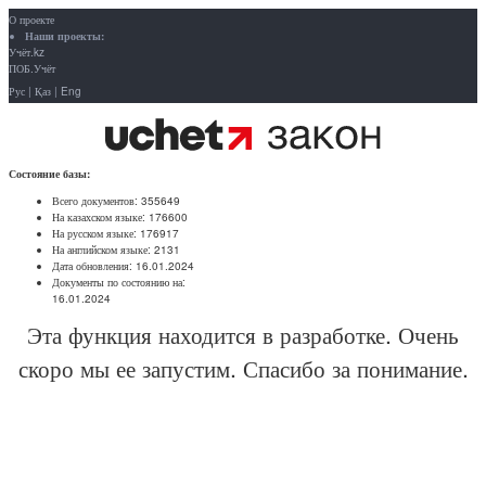
О проекте
Наши проекты:
Учёт.kz
ПОБ.Учёт
Рус
|
Қаз
|
Eng
Состояние базы:
Всего документов:
355649
На казахском языке:
176600
На русском языке:
176917
На английском языке:
2131
Дата обновления:
16.01.2024
Документы по состоянию на:
16.01.2024
Эта функция находится в разработке. Очень
скоро мы ее запустим. Спасибо за понимание.