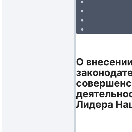
О внесении
законодате
совершенс
деятельнос
Лидера На