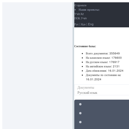
О проекте
Наши проекты:
Учёт.kz
ПОБ.Учёт
Рус
|
Қаз
|
Eng
Состояние базы:
Всего документов:
355649
На казахском языке:
176600
На русском языке:
176917
На английском языке:
2131
Дата обновления:
16.01.2024
Документы по состоянию на:
16.01.2024
Документы
Русский язык