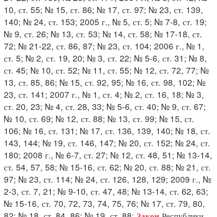
10, ст. 55; № 15, ст. 86; № 17, ст. 97; № 23, ст. 139,
140; № 24, ст. 153; 2005 г., № 5, ст. 5; № 7-8, ст. 19;
№ 9, ст. 26; № 13, ст. 53; № 14, ст. 58; № 17-18, ст.
72; № 21-22, ст. 86, 87; № 23, ст. 104; 2006 г., № 1,
ст. 5; № 2, ст. 19, 20; № 3, ст. 22; № 5-6, ст. 31; № 8,
ст. 45; № 10, ст. 52; № 11, ст. 55; № 12, ст. 72, 77; №
13, ст. 85, 86; № 15, ст. 92, 95; № 16, ст. 98, 102; №
23, ст. 141; 2007 г., № 1, ст. 4; № 2, ст. 16, 18; № 3,
ст. 20, 23; № 4, ст. 28, 33; № 5-6, ст. 40; № 9, ст. 67;
№ 10, ст. 69; № 12, ст. 88; № 13, ст. 99; № 15, ст.
106; № 16, ст. 131; № 17, ст. 136, 139, 140; № 18, ст.
143, 144; № 19, ст. 146, 147; № 20, ст. 152; № 24, ст.
180; 2008 г., № 6-7, ст. 27; № 12, ст. 48, 51; № 13-14,
ст. 54, 57, 58; № 15-16, ст. 62; № 20, ст. 88; № 21, ст.
97; № 23, ст. 114; № 24, ст. 126, 128, 129; 2009 г., №
2-3, ст. 7, 21; № 9-10, ст. 47, 48; № 13-14, ст. 62, 63;
№ 15-16, ст. 70, 72, 73, 74, 75, 76; № 17, ст. 79, 80,
82; № 18, ст. 84, 86; № 19, ст. 88;
Республики
Закон