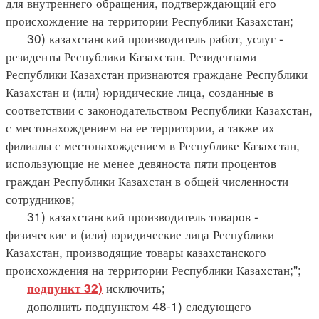
для внутреннего обращения, подтверждающий его
происхождение на территории Республики Казахстан;
30) казахстанский производитель работ, услуг -
резиденты Республики Казахстан. Резидентами
Республики Казахстан признаются граждане Республики
Казахстан и (или) юридические лица, созданные в
соответствии с законодательством Республики Казахстан,
с местонахождением на ее территории, а также их
филиалы с местонахождением в Республике Казахстан,
использующие не менее девяноста пяти процентов
граждан Республики Казахстан в общей численности
сотрудников;
31) казахстанский производитель товаров -
физические и (или) юридические лица Республики
Казахстан, производящие товары казахстанского
происхождения на территории Республики Казахстан;";
исключить;
подпункт 32)
дополнить подпунктом 48-1) следующего