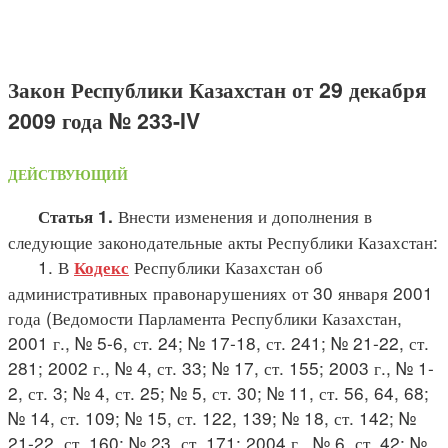
Закон Республики Казахстан от 29 декабря
2009 года № 233-IV
ДЕЙСТВУЮЩИЙ
Внести изменения и дополнения в
Статья 1.
следующие законодательные акты Республики Казахстан:
1. В
Республики Казахстан об
Кодекс
административных правонарушениях от 30 января 2001
года (Ведомости Парламента Республики Казахстан,
2001 г., № 5-6, ст. 24; № 17-18, ст. 241; № 21-22, ст.
281; 2002 г., № 4, ст. 33; № 17, ст. 155; 2003 г., № 1-
2, ст. 3; № 4, ст. 25; № 5, ст. 30; № 11, ст. 56, 64, 68;
№ 14, ст. 109; № 15, ст. 122, 139; № 18, ст. 142; №
21-22, ст. 160; № 23, ст. 171; 2004 г., № 6, ст. 42; №