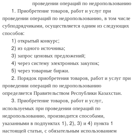
проведении операций по недропользованию
1. Приобретение товаров, работ и услуг при
проведении операций по недропользованию, в том числе
субподрядчиками, осуществляется одним из следующих
способов:
1) открытый конкурс;
2) из одного источника;
3) запрос ценовых предложений;
4) через систему электронных закупок;
5) через товарные биржи.
2. Порядок приобретения товаров, работ и услуг при
проведении операций по недропользованию
определяется Правительством Республики Казахстан.
3. Приобретение товаров, работ и услуг,
используемых при проведении операций по
недропользованию, производится способами,
указанными в подпунктах 1), 2), 3) и 4) пункта 1
настоящей статьи, с обязательным использованием