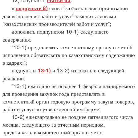
в
слова "казахстанские организации
подпункте 8)
для выполнения работ и услуг" заменить словами
"казахстанских производителей работ и услуг";
дополнить подпунктом 10-1) следующего
содержания:
"10-1) представлять компетентному органу отчет об
исполнении обязательств по казахстанскому содержанию
в кадрах;";
подпункты
и 13-2) изложить в следующей
13-1)
редакции:
"13-1) ежегодно не позднее 1 февраля планируемого
для проведения закупок года представлять в
компетентный орган годовую программу закупа товаров,
работ и услуг по утвержденной им форме;
13-2) ежеквартально не позднее пятнадцатого числа
месяца, следующего за отчетным периодом,
представлять в компетентный орган отчет о