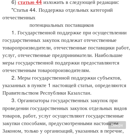
6)
изложить в следующей редакции:
статью 44
"Статья 44. Поддержка отдельных категорий
отечественных
потенциальных поставщиков
1. Государственной поддержке при осуществлении
государственных закупок подлежат отечественные
товаропроизводители, отечественные поставщики работ,
услуг, отечественные предприниматели. Наибольшие
меры государственной поддержки предоставляются
отечественным товаропроизводителям.
2. Меры государственной поддержки субъектов,
указанных в пункте 1 настоящей статьи, определяются
Правительством Республики Казахстан.
3. Организаторы государственных закупок при
проведении государственных закупок отдельных видов
товаров, работ, услуг осуществляют государственные
закупки способами, предусмотренными настоящим
Вверх
Законом, только у организаций, указанных в перечне,