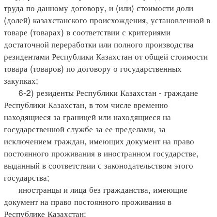
труда по данному договору, и (или) стоимости доли
(долей) казахстанского происхождения, установленной в
товаре (товарах) в соответствии с критериями
достаточной переработки или полного производства
резидентами Республики Казахстан от общей стоимости
товара (товаров) по договору о государственных
закупках;
6-2) резиденты Республики Казахстан - граждане
Республики Казахстан, в том числе временно
находящиеся за границей или находящиеся на
государственной службе за ее пределами, за
исключением граждан, имеющих документ на право
постоянного проживания в иностранном государстве,
выданный в соответствии с законодательством этого
государства;
иностранцы и лица без гражданства, имеющие
документ на право постоянного проживания в
Республике Казахстан;