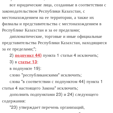
все юридические лица, созданные в соответствии с
законодательством Республики Казахстан, с
местонахождением на ее территории, а также их
филиалы и представительства с местонахождением в
Республике Казахстан и за ее пределами;
дипломатические, торговые и иные официальные
представительства Республики Казахстан, находящиеся
за ее пределами;";
2)
пункта 1 статьи 4 исключить;
подпункт 44)
3) в
:
статье 13
в подпункте 19):
слово "республиканскими" исключить;
слова "в соответствии с подпунктом 44) пункта 1
статьи 4 настоящего Закона" исключить;
дополнить подпунктами 23) и 24) следующего
содержания:
"23) утверждает перечень организаций,