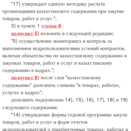
"17) утверждает единую методику расчета
организациями казахстанского содержания при закупке
товаров, работ и услуг.";
3) в пункте 1
:
статьи 8
изложить в следующей редакции:
подпункт 5)
"5) осуществление мониторинга и контроль за
выполнением недропользователями условий контрактов,
включая обязательства по казахстанскому содержанию в
закупках товаров, работ и услуг и казахстанскому
содержанию в кадрах.";
после слов "казахстанскому
подпункт 9)
содержанию" дополнить словами "в товарах, работах,
услугах и кадрах";
дополнить подпунктами 14), 15), 16), 17), 18) и 19)
следующего содержания:
"14) утверждение формы годовой программы закупа
товаров, работ и услуг и форм отчетов
недропользователей о приобретенных товарах, работах и