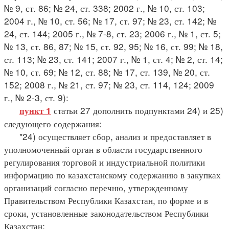
№ 9, ст. 86; № 24, ст. 338; 2002 г., № 10, ст. 103;
2004 г., № 10, ст. 56; № 17, ст. 97; № 23, ст. 142; №
24, ст. 144; 2005 г., № 7-8, ст. 23; 2006 г., № 1, ст. 5;
№ 13, ст. 86, 87; № 15, ст. 92, 95; № 16, ст. 99; № 18,
ст. 113; № 23, ст. 141; 2007 г., № 1, ст. 4; № 2, ст. 14;
№ 10, ст. 69; № 12, ст. 88; № 17, ст. 139, № 20, ст.
152; 2008 г., № 21, ст. 97; № 23, ст. 114, 124; 2009
г., № 2-3, ст. 9):
статьи 27 дополнить подпунктами 24) и 25)
пункт 1
следующего содержания:
"24) осуществляет сбор, анализ и предоставляет в
уполномоченный орган в области государственного
регулирования торговой и индустриальной политики
информацию по казахстанскому содержанию в закупках
организаций согласно перечню, утвержденному
Правительством Республики Казахстан, по форме и в
сроки, установленные законодательством Республики
Казахстан;