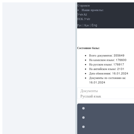
О проекте
Наши проекты:
Учёт.kz
ПОБ.Учёт
Рус
|
Қаз
|
Eng
Состояние базы:
Всего документов:
355649
На казахском языке:
176600
На русском языке:
176917
На английском языке:
2131
Дата обновления:
16.01.2024
Документы по состоянию на:
16.01.2024
Документы
Русский язык