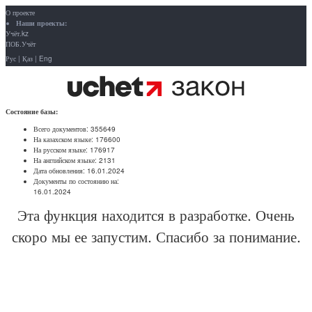
О проекте
Наши проекты:
Учёт.kz
ПОБ.Учёт
Рус
|
Қаз
|
Eng
Состояние базы:
Всего документов:
355649
На казахском языке:
176600
На русском языке:
176917
На английском языке:
2131
Дата обновления:
16.01.2024
Документы по состоянию на:
16.01.2024
Эта функция находится в разработке. Очень
скоро мы ее запустим. Спасибо за понимание.