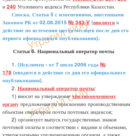
и
Уголовного кодекса Республики Казахстан.
240
Сноска. Статья 5 с изменениями, внесенными
Законом РК от 02.08.2015
№ 343-V
(
вводится
в
действие по истечении шести месяцев после дня его
первого официального опубликования).
Статья 6. Национальный оператор почты
1.
(Исключен - от 7 июля 2006 года
№
178
(вводится в действие со дня его официального
опубликования).
2.
:
Национальный оператор почты
1) вносит на утверждение
уполномоченному
предложения по присвоению производственным
органу
объектам операторов почты почтовых индексов;
2) организует выпуск государственных знаков
почтовой оплаты в соответствии с видами и объемами,
утверждаемыми уполномоченным органом, а также