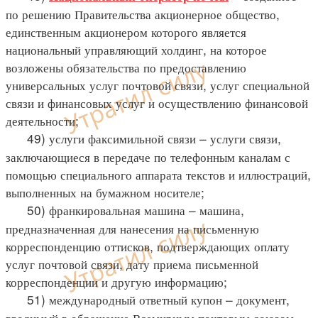
по решению Правительства акционерное общество,
единственным акционером которого является
национальный управляющий холдинг, на которое
возложены обязательства по предоставлению
универсальных услуг почтовой связи, услуг специальной
связи и финансовых услуг и осуществлению финансовой
деятельности;
49) услуги факсимильной связи – услуги связи,
заключающиеся в передаче по телефонным каналам с
помощью специального аппарата текстов и иллюстраций,
выполненных на бумажном носителе;
50) франкировальная машина – машина,
предназначенная для нанесения на письменную
корреспонденцию оттисков, подтверждающих оплату
услуг почтовой связи, дату приема письменной
корреспонденции и другую информацию;
51) международный ответный купон – документ,
вводимый в обращение Всемирным почтовым союзом,