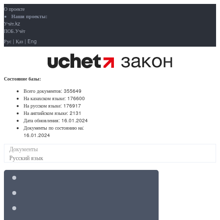
О проекте
Наши проекты:
Учёт.kz
ПОБ.Учёт
Рус
|
Қаз
|
Eng
Состояние базы:
Всего документов:
355649
На казахском языке:
176600
На русском языке:
176917
На английском языке:
2131
Дата обновления:
16.01.2024
Документы по состоянию на:
16.01.2024
Документы
Русский язык