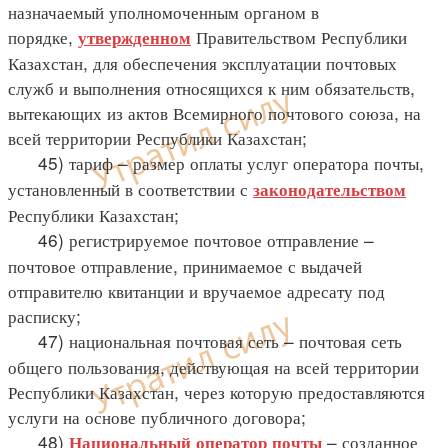
назначаемый уполномоченным органом в
порядке,
Правительством Республики
утвержденном
Казахстан, для обеспечения эксплуатации почтовых
служб и выполнения относящихся к ним обязательств,
вытекающих из актов Всемирного почтового союза, на
всей территории Республики Казахстан;
45) тариф – размер оплаты услуг оператора почты,
установленный в соответствии с
законодательством
Республики Казахстан;
46) регистрируемое почтовое отправление –
почтовое отправление, принимаемое с выдачей
отправителю квитанции и вручаемое адресату под
расписку;
47) национальная почтовая сеть – почтовая сеть
общего пользования, действующая на всей территории
Республики Казахстан, через которую предоставляются
услуги на основе публичного договора;
48)
– созданное
Национальный оператор почты