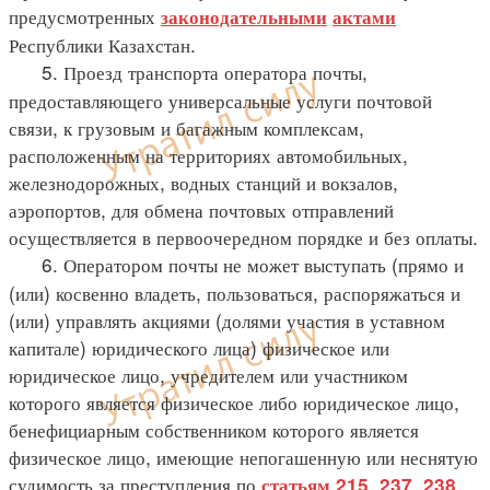
предусмотренных
законодательными
актами
Республики Казахстан.
5. Проезд транспорта оператора почты,
предоставляющего универсальные услуги почтовой
связи, к грузовым и багажным комплексам,
расположенным на территориях автомобильных,
железнодорожных, водных станций и вокзалов,
аэропортов, для обмена почтовых отправлений
осуществляется в первоочередном порядке и без оплаты.
6. Оператором почты не может выступать (прямо и
(или) косвенно владеть, пользоваться, распоряжаться и
(или) управлять акциями (долями участия в уставном
капитале) юридического лица) физическое или
юридическое лицо, учредителем или участником
которого является физическое либо юридическое лицо,
бенефициарным собственником которого является
физическое лицо, имеющие непогашенную или неснятую
судимость за преступления по
,
,
статьям 215
237
238