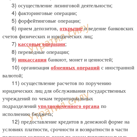
3) осуществление лизинговой деятельности;
4) факторинговые операции;
5) форфейтинговые операции;
6) прием депозитов,
и ведение банковских
открытие
счетов физических и юридических лиц;
7)
;
кассовые операции
8) переводные операции;
9)
банкнот, монет и ценностей;
инкассация
10) организация
с иностранной
обменных операций
валютой;
11) осуществление расчетов по поручению
юридических лиц для обслуживания государственных
учреждений по чекам территориальных
подразделений
по
уполномоченного органа
исполнению бюджета;
12) предоставление кредитов в денежной форме на
условиях платности, срочности и возвратности в части
получения наличных денег по чекам территориальных