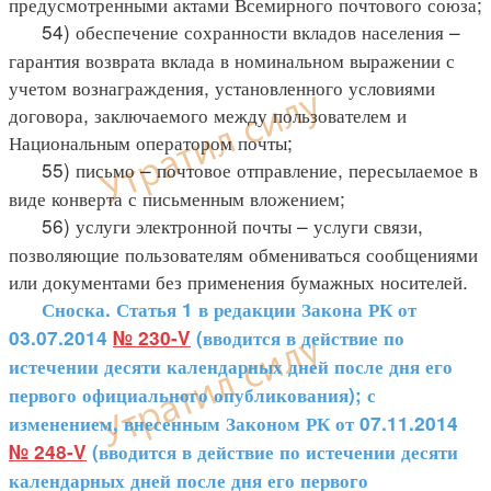
предусмотренными актами Всемирного почтового союза;
54) обеспечение сохранности вкладов населения –
гарантия возврата вклада в номинальном выражении с
учетом вознаграждения, установленного условиями
договора, заключаемого между пользователем и
Национальным оператором почты;
55) письмо – почтовое отправление, пересылаемое в
виде конверта с письменным вложением;
56) услуги электронной почты – услуги связи,
позволяющие пользователям обмениваться сообщениями
или документами без применения бумажных носителей.
Сноска. Статья 1 в редакции Закона РК от
03.07.2014
№ 230-V
(вводится в действие по
истечении десяти календарных дней после дня его
первого официального опубликования); с
изменением, внесенным Законом РК от 07.11.2014
№ 248-V
(вводится в действие по истечении десяти
календарных дней после дня его первого