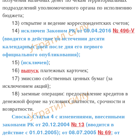
подразделений уполномоченного органа по исполнению
бюджета;
13) открытие и ведение корреспондентских счетов;
14)
исключен
Законом РК от 09.04.2016
№ 496-V
(вводится в действие по истечении десяти
календарных дней после дня его первого
официального опубликования);
15)
;
(исключен)
16)
платежных карточек;
выпуск
17) эмиссию собственных ценных бумаг (за
исключением акций);
18) заемные операции: предоставление кредитов в
денежной форме на условиях платности, срочности и
возвратности.
Сноска. Статья 4 с изменениями, внесенными
законами РК от 20.12.2004
№ 13
(вводится в
действие с 01.01.2005); от 08.07.2005
№ 69
; от