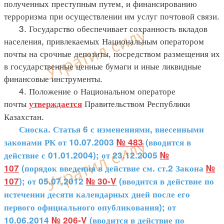
полученных преступным путем, и финансированию
терроризма при осуществлении им услуг почтовой связи.
3. Государство обеспечивает сохранность вкладов
населения, привлекаемых Национальным оператором
почты на срочные депозиты, посредством размещения их
в государственные ценные бумаги и иные ликвидные
финансовые инструменты.
4. Положение о Национальном операторе
почты
Правительством Республики
утверждается
Казахстан.
Сноска. Статья 6 с изменениями, внесенными
законами РК от 10.07.2003
№ 483
(вводится в
действие с 01.01.2004); от 23.12.2005
№
107
(порядок введения в действие см. ст.2 Закона
№
107
); от 05.07.2012
№ 30-V
(вводится в действие по
истечении десяти календарных дней после его
первого официального опубликования); от
10.06.2014
№ 206-V
(вводится в действие по