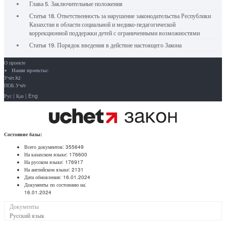
Глава 5. Заключительные положения
Статья 18. Ответственность за нарушение законодательства Республики
Казахстан в области социальной и медико-педагогической
коррекционной поддержки детей с ограниченными возможностями
Статья 19. Порядок введения в действие настоящего Закона
О проекте
Наши проекты:
Учёт.kz
ПОБ.Учёт
Рус
|
Қаз
|
Eng
Состояние базы:
Всего документов:
355649
На казахском языке:
176600
На русском языке:
176917
На английском языке:
2131
Дата обновления:
16.01.2024
Документы по состоянию на:
16.01.2024
Документы
Русский язык