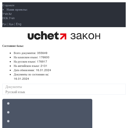
О проекте
Наши проекты:
Учёт.kz
ПОБ.Учёт
Рус
|
Қаз
|
Eng
Состояние базы:
Всего документов:
355649
На казахском языке:
176600
На русском языке:
176917
На английском языке:
2131
Дата обновления:
16.01.2024
Документы по состоянию на:
16.01.2024
Документы
Русский язык