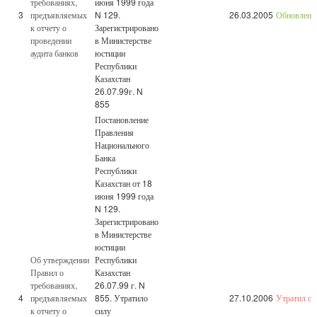
требованиях,
июня 1999 года
3
предъявляемых
N 129.
26.03.2005
Обновленн
к отчету о
Зарегистрировано
проведении
в Министерстве
аудита банков
юстиции
Республики
Казахстан
26.07.99г. N
855
Постановление
Правления
Национального
Банка
Республики
Казахстан от 18
июня 1999 года
N 129.
Зарегистрировано
в Министерстве
юстиции
Об утверждении
Республики
Правил о
Казахстан
требованиях,
26.07.99 г. N
4
предъявляемых
855. Утратило
27.10.2006
Утратил си
к отчету о
силу