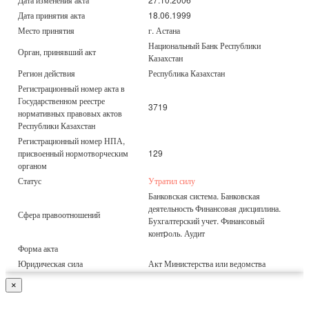
Дата принятия акта
18.06.1999
Место принятия
г. Астана
Национальный Банк Республики
Орган, принявший акт
Казахстан
Регион действия
Республика Казахстан
Регистрационный номер акта в
Государственном реестре
3719
нормативных правовых актов
Республики Казахстан
Регистрационный номер НПА,
присвоенный нормотворческим
129
органом
Статус
Утратил силу
Банковская система. Банковская
деятельность Финансовая дисциплина.
Сфера правоотношений
Бухгалтерский учет. Финансовый
контpоль. Аудит
Форма акта
Юридическая сила
Акт Министерства или ведомства
×