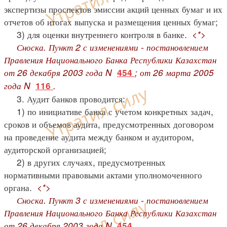
экспертизы проспектов эмиссии акций ценных бумаг и их
отчетов об итогах выпуска и размещения ценных бумаг;
3) для оценки внутреннего контроля в банке.
<*>
Сноска. Пункт 2 с изменениями - постановлением
Правления Национального Банка Республики Казахстан
от 26 декабря 2003 года N
; от 26 марта 2005
454
года N
.
116
3. Аудит банков проводится:
1) по инициативе банка с учетом конкретных задач,
сроков и объемов аудита, предусмотренных договором
на проведение аудита между банком и аудитором,
аудиторской организацией;
2) в других случаях, предусмотренных
нормативными правовыми актами уполномоченного
органа.
<*>
Сноска. Пункт 3 с изменениями - постановлением
Правления Национального Банка Республики Казахстан
от 26 декабря 2003 года N
.
454