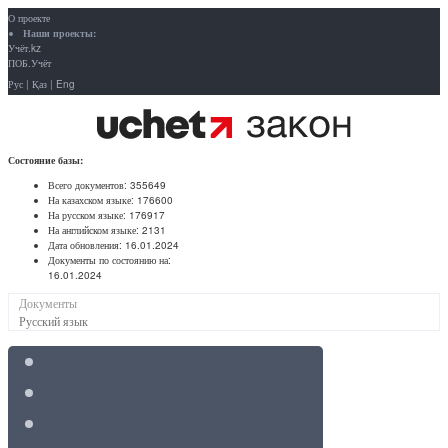
О проекте
Наши проекты:
Учёт.kz
ПОБ.Учёт
Рус
|
Қаз
|
Eng
Состояние базы:
Всего документов:
355649
На казахском языке:
176600
На русском языке:
176917
На английском языке:
2131
Дата обновления:
16.01.2024
Документы по состоянию на:
16.01.2024
Документы
Русский язык