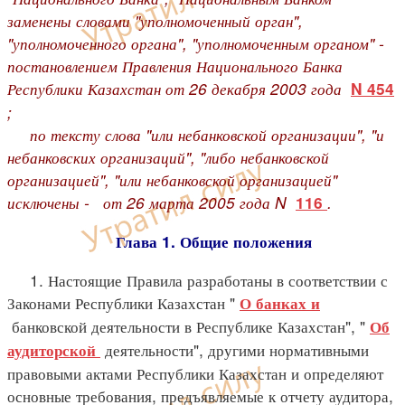
заменены словами "уполномоченный орган",
"уполномоченного органа", "уполномоченным органом" -
постановлением Правления Национального Банка
Республики Казахстан от 26 декабря 2003 года
N 454
;
по тексту слова "или небанковской организации", "и
небанковских организаций", "либо небанковской
организацией", "или небанковской организацией"
исключены -
от 26 марта 2005 года N
.
116
Глава 1. Общие положения
1. Настоящие Правила разработаны в соответствии с
Законами Республики Казахстан "
О банках и
банковской деятельности в Республике Казахстан", "
Об
деятельности", другими нормативными
аудиторской
правовыми актами Республики Казахстан и определяют
основные требования, предъявляемые к отчету аудитора,