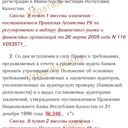
регистрации в Министерстве юстиции Республики
Казахстан.
<*>
Сноска. В пункт 1 внесены изменения -
постановлением Правления Агентства РК по
регулированию и надзору финансового рынка и
финансовых организаций от 26 марта 2005 года N 116
V053571_.
2. Со дня вступления в силу Правил о требованиях,
предъявляемых к отчету о проведении аудита банков
признать утратившим силу Положение об основных
требованиях, предъявляемых к заключению аудиторов,
уполномоченных на аудиторскую проверку (банковской
деятельности) и о видах составляемых аудиторами
заключений, утвержденное постановлением Правления
Национального Банка Республики Казахстан от 31
декабря 1996 года
.
<*>
№ 346
Сноска. В пункт 2 внесены изменения -
постановлением Правления Агентства РК по