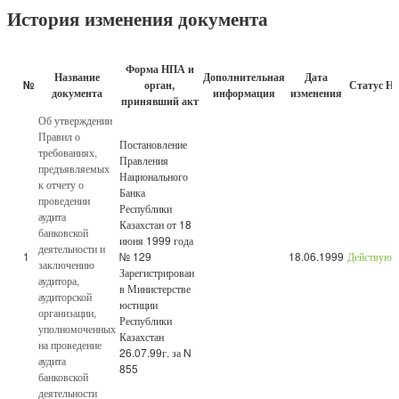
История изменения документа
Форма НПА и
Название
Дополнительная
Дата
№
орган,
Статус Н
документа
информация
изменения
принявший акт
Об утверждении
Правил о
Постановление
требованиях,
Правления
предъявляемых
Национального
к отчету о
Банка
проведении
Республики
аудита
Казахстан от 18
банковской
июня 1999 года
деятельности и
1
№ 129
18.06.1999
Действую
заключению
Зарегистрирован
аудитора,
в Министерстве
аудиторской
юстиции
организации,
Республики
уполномоченных
Казахстан
на проведение
26.07.99г. за N
аудита
855
банковской
деятельности