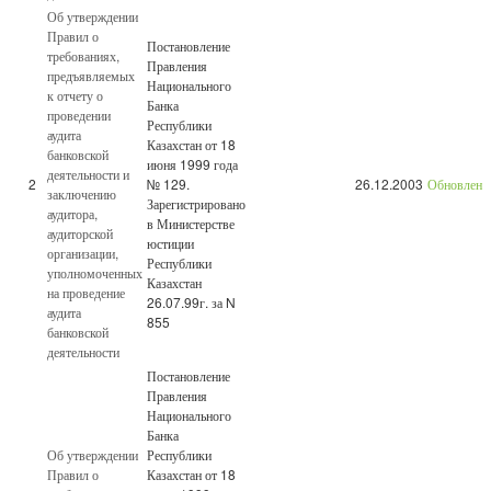
Об утверждении
Правил о
Постановление
требованиях,
Правления
предъявляемых
Национального
к отчету о
Банка
проведении
Республики
аудита
Казахстан от 18
банковской
июня 1999 года
деятельности и
2
№ 129.
26.12.2003
Обновленн
заключению
Зарегистрировано
аудитора,
в Министерстве
аудиторской
юстиции
организации,
Республики
уполномоченных
Казахстан
на проведение
26.07.99г. за N
аудита
855
банковской
деятельности
Постановление
Правления
Национального
Банка
Об утверждении
Республики
Правил о
Казахстан от 18