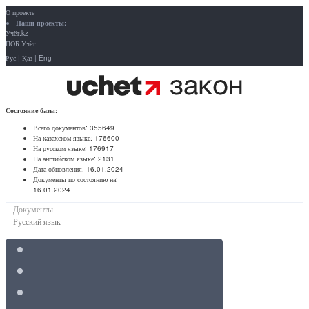
О проекте
Наши проекты:
Учёт.kz
ПОБ.Учёт
Рус
|
Қаз
|
Eng
Состояние базы:
Всего документов:
355649
На казахском языке:
176600
На русском языке:
176917
На английском языке:
2131
Дата обновления:
16.01.2024
Документы по состоянию на:
16.01.2024
Документы
Русский язык