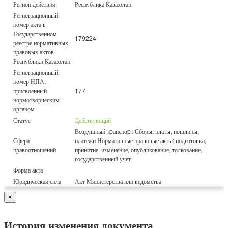
Регион действия
Республика Казахстан
Регистрационный
номер акта в
Государственном
179224
реестре нормативных
правовых актов
Республики Казахстан
Регистрационный
номер НПА,
присвоенный
177
нормотворческим
органом
Статус
Действующий
Воздушный тpанспоpт Сборы, платы, пошлины,
Сфера
платежи Нормативные правовые акты: подготовка,
правоотношений
принятие, изменение, опубликование, толкование,
государственный учет
Форма акта
Юридическая сила
Акт Министерства или ведомства
×
История изменения документа