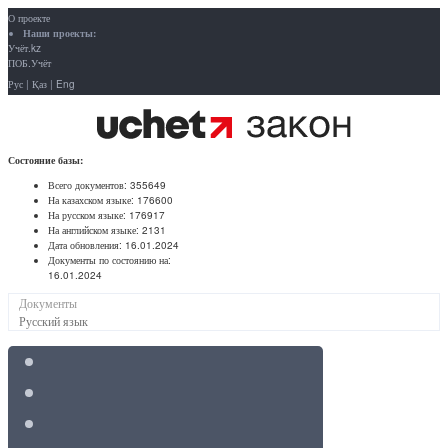
О проекте
Наши проекты:
Учёт.kz
ПОБ.Учёт
Рус
|
Қаз
|
Eng
Состояние базы:
Всего документов:
355649
На казахском языке:
176600
На русском языке:
176917
На английском языке:
2131
Дата обновления:
16.01.2024
Документы по состоянию на:
16.01.2024
Документы
Русский язык