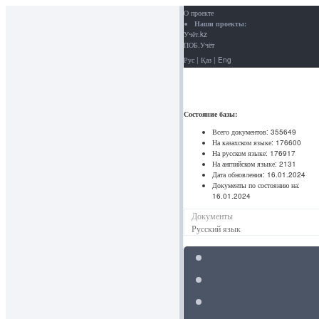
О проекте
Наши проекты:
Учёт.kz
ПОБ.Учёт
Рус
|
Қаз
|
Eng
Состояние базы:
Всего документов:
355649
На казахском языке:
176600
На русском языке:
176917
На английском языке:
2131
Дата обновления:
16.01.2024
Документы по состоянию на:
16.01.2024
Документы
Русский язык