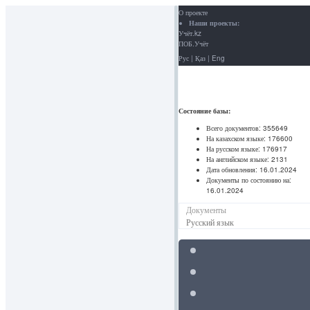
О проекте
Наши проекты:
Учёт.kz
ПОБ.Учёт
Рус
|
Қаз
|
Eng
Состояние базы:
Всего документов:
355649
На казахском языке:
176600
На русском языке:
176917
На английском языке:
2131
Дата обновления:
16.01.2024
Документы по состоянию на:
16.01.2024
Документы
Русский язык