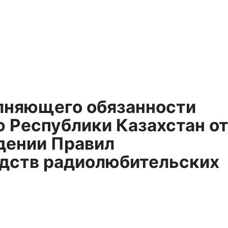
олняющего обязанности
 Республики Казахстан о
дении Правил
едств радиолюбительских