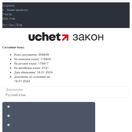
О проекте
Наши проекты:
Учёт.kz
ПОБ.Учёт
Рус
|
Қаз
|
Eng
Состояние базы:
Всего документов:
355649
На казахском языке:
176600
На русском языке:
176917
На английском языке:
2131
Дата обновления:
16.01.2024
Документы по состоянию на:
16.01.2024
Документы
Русский язык