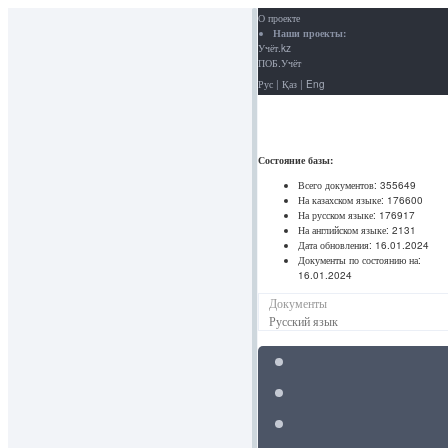
О проекте
Наши проекты:
Учёт.kz
ПОБ.Учёт
Рус
|
Қаз
|
Eng
Состояние базы:
Всего документов:
355649
На казахском языке:
176600
На русском языке:
176917
На английском языке:
2131
Дата обновления:
16.01.2024
Документы по состоянию на:
16.01.2024
Документы
Русский язык