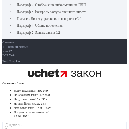
Параграф 3. Отображение информации на ПДП
Параграф 4. Контроль доступа внешнего пилота
Глава 10. Линия управления и контроля (С2)
Параграф 1. Общие положения.
Параграф 2. Защита линии С2
О проекте
Наши проекты:
Учёт.kz
ПОБ.Учёт
Рус
|
Қаз
|
Eng
Состояние базы:
Всего документов:
355649
На казахском языке:
176600
На русском языке:
176917
На английском языке:
2131
Дата обновления:
16.01.2024
Документы по состоянию на:
16.01.2024
Документы