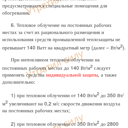
предусматриваются специальные помещения для
обогревания.
6. Тепловое облучение на постоянных рабочих
местах за счет их рационального размещения и
использования средств промышленной теплозащиты не
2
превышает 140 Ватт на квадратный метр (далее – Вт/м
).
При интенсивном тепловом облучении на
2
постоянных рабочих местах до 140 Вт/м
следует
применять средства
индивидуальной защиты
, а также
дополнительно:
2
1) при тепловом облучении от 140 Вт/м
до 350 Вт/
2
м
увеличивают на 0,2 м/с скорости движения воздуха
на постоянных рабочих местах;
2
2) при тепловом облучении от 350 Вт/м
до 2800