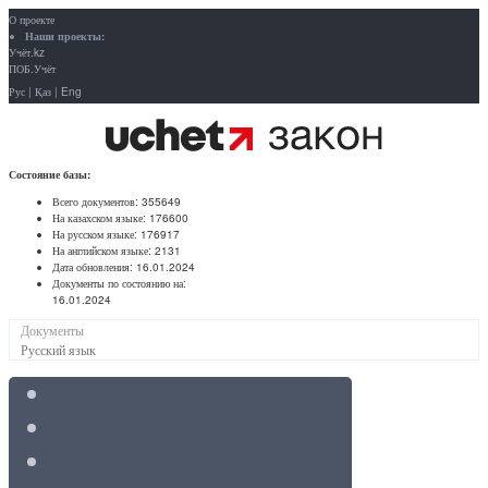
О проекте
Наши проекты:
Учёт.kz
ПОБ.Учёт
Рус
|
Қаз
|
Eng
Состояние базы:
Всего документов:
355649
На казахском языке:
176600
На русском языке:
176917
На английском языке:
2131
Дата обновления:
16.01.2024
Документы по состоянию на:
16.01.2024
Документы
Русский язык