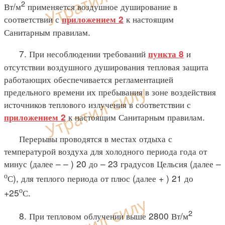
2
Вт/м
применяется воздушное душирование в
соответствии с
к настоящим
приложением 2
Санитарным правилам.
7. При несоблюдении требований
и
пункта 8
отсутствии воздушного душирования тепловая защита
работающих обеспечивается регламентацией
предельного времени их пребывания в зоне воздействия
источников теплового излучения в соответствии с
к настоящим Санитарным правилам.
приложением 2
Перерывы проводятся в местах отдыха с
температурой воздуха для холодного периода года от
минус (далее – – ) 20 до – 23 градусов Цельсия (далее –
о
С), для теплого периода от плюс (далее + ) 21 до
о
+25
С.
2
8. При тепловом облучении выше 2800 Вт/м