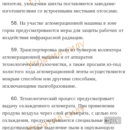
питатели, укладчики шихты поставляются заводами-
изготовителями со встроенными местными отсосами.
58. На участке агломерационной машины в зоне
горна предусматриваются меры для защиты рабочих от
воздействия инфракрасной радиации.
59. Транспортировка пыли из бункеров коллектора
агломерационной машины и от аппаратов
технологической газоочистки, а также просыпи из-под
холостого хода агломерационной ленты осуществляются
мокрым способом или другими способами,
исключающими пылеобразование.
60. Технологический процесс предусматривает
выдачу охлажденного агломерата. При применении
продува воздуха через слой агломерата, с целью его
охлаждения, предусматриваются специальные меры,
Вверх
предотвращающие выделение пыли в окружающую