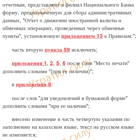
отчетным, представляют в филиал Национального Банка
форму, предназначенную для сбора административных
данных, "Отчет о движении иностранной валюты и
обменных операциях, проведенных через обменные
пункты", установленную
к Правилам.";
приложением 13
часть вторую
исключить;
пункта 59
,
,
,
после слов "Место печати"
приложения 1
2
5
6
дополнить словами "(при ее наличии)";
в
:
приложении 8
после слов "для уведомлений в бумажной форме"
дополнить словами "при ее наличии";
внесено изменение в часть четвертую указания по
заполнению на казахском языке, текст на русском языке
не изменяется;