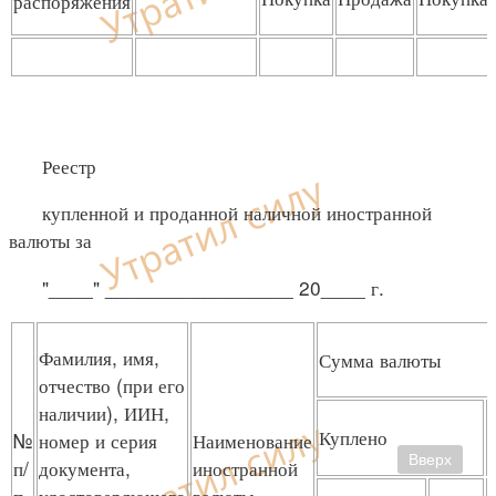
распоряжения
Реестр
купленной и проданной наличной иностранной
валюты за
"____" _________________ 20____ г.
Фамилия, имя,
Сумма валюты
отчество (при его
наличии), ИИН,
Куплено
№
номер и серия
Наименование
Вверх
п/
документа,
иностранной
п
удостоверяющего
валюты