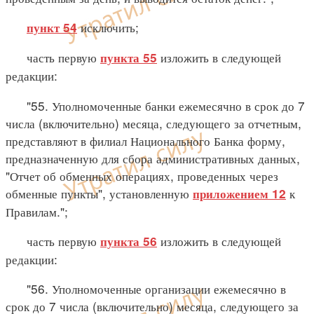
исключить;
пункт 54
часть первую
изложить в следующей
пункта 55
редакции:
"55. Уполномоченные банки ежемесячно в срок до 7
числа (включительно) месяца, следующего за отчетным,
представляют в филиал Национального Банка форму,
предназначенную для сбора административных данных,
"Отчет об обменных операциях, проведенных через
обменные пункты", установленную
к
приложением 12
Правилам.";
часть первую
изложить в следующей
пункта 56
редакции:
"56. Уполномоченные организации ежемесячно в
срок до 7 числа (включительно) месяца, следующего за