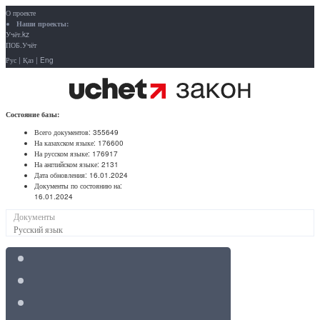
О проекте
Наши проекты:
Учёт.kz
ПОБ.Учёт
Рус
|
Қаз
|
Eng
Состояние базы:
Всего документов:
355649
На казахском языке:
176600
На русском языке:
176917
На английском языке:
2131
Дата обновления:
16.01.2024
Документы по состоянию на:
16.01.2024
Документы
Русский язык