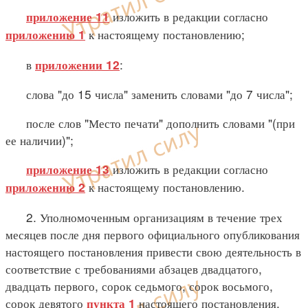
изложить в редакции согласно
приложение 11
к настоящему постановлению;
приложению 1
в
:
приложении 12
слова "до 15 числа" заменить словами "до 7 числа";
после слов "Место печати" дополнить словами "(при
ее наличии)";
изложить в редакции согласно
приложение 13
к настоящему постановлению.
приложению 2
2. Уполномоченным организациям в течение трех
месяцев после дня первого официального опубликования
настоящего постановления привести свою деятельность в
соответствие с требованиями абзацев двадцатого,
двадцать первого, сорок седьмого, сорок восьмого,
сорок девятого
настоящего постановления.
пункта 1