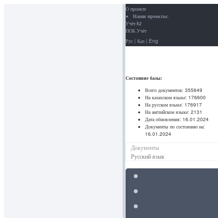
О проекте
Наши проекты:
Учёт.kz
ПОБ.Учёт
Рус
|
Қаз
|
Eng
Состояние базы:
Всего документов:
355649
На казахском языке:
176600
На русском языке:
176917
На английском языке:
2131
Дата обновления:
16.01.2024
Документы по состоянию на:
16.01.2024
Документы
Русский язык