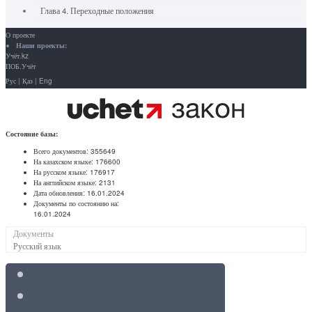
Глава 4. Переходные положения
О проекте
Наши проекты:
Учёт.kz
ПОБ.Учёт
Рус
|
Қаз
|
Eng
Состояние базы:
Всего документов:
355649
На казахском языке:
176600
На русском языке:
176917
На английском языке:
2131
Дата обновления:
16.01.2024
Документы по состоянию на:
16.01.2024
Документы
Русский язык