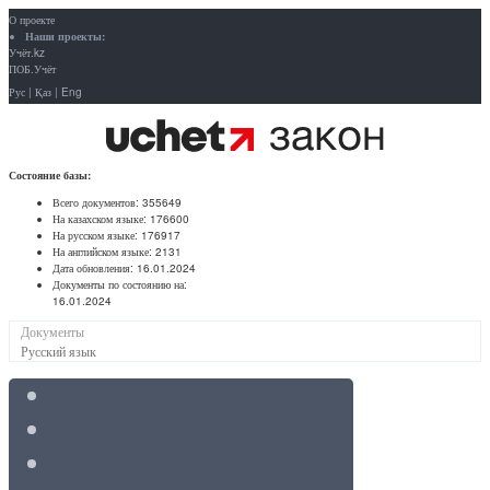
О проекте
Наши проекты:
Учёт.kz
ПОБ.Учёт
Рус
|
Қаз
|
Eng
Состояние базы:
Всего документов:
355649
На казахском языке:
176600
На русском языке:
176917
На английском языке:
2131
Дата обновления:
16.01.2024
Документы по состоянию на:
16.01.2024
Документы
Русский язык