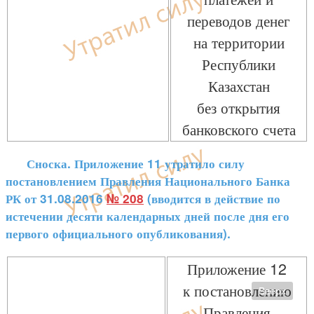
переводов денег
на территории
Республики
Казахстан
без открытия
банковского счета
Сноска. Приложение 11 утратило силу
постановлением Правления Национального Банка
РК от 31.08.2016
№ 208
(вводится в действие по
истечении десяти календарных дней после дня его
первого официального опубликования).
Приложение 12
к постановлению
Вверх
Правления